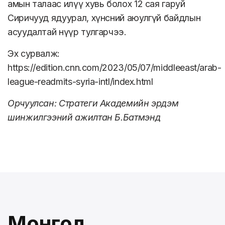
амын талаас илүү хувь болох 12 сая гаруй
Сиричууд ядуурал, хүнсний аюулгүй байдлын
асуудалтай нүүр тулгарчээ.
Эх сурвалж:
https://edition.cnn.com/2023/05/07/middleeast/arab-
league-readmits-syria-intl/index.html
Орчуулсан: Стратеги Академийн эрдэм
шинжилгээний ажилтан Б.Батмэнд
Монгол