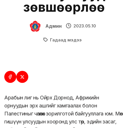
зөвшөөрлөө
Админ
2023.05.10
Гадаад мэдээ
Арабын лиг нь Ойрх Дорнод, Африкийн
орнуудын эрх ашгийг хамгаалах болон
Палестиныг чөлөөлөх зорилготой байгууллага юм. Мөн
гишүүн улсуудын хооронд улс төр, эдийн засаг,