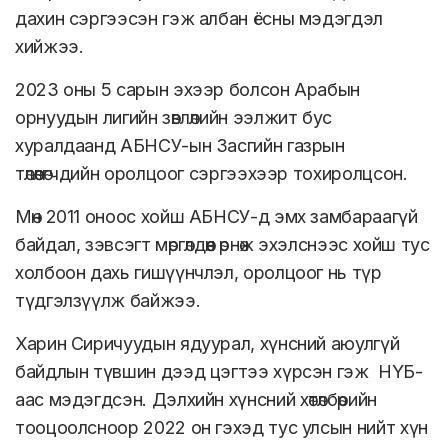
дахин сэргээсэн гэж албан ёсны мэдэгдэл
хийжээ.
2023 оны 5 сарын эхээр болсон Арабын
орнуудын лигийн зөвлөлийн ээлжит бус
хуралдаанд АБНСУ-ын Засгийн газрын
төлөөлөгчдийн оролцоог сэргээхээр тохиролцсон.
Мөн 2011 оноос хойш АБНСУ-д эмх замбараагүй
байдал, зэвсэгт мөргөлдөөн өрнөж эхэлснээс хойш тус
холбоон дахь гишүүнчлэл, оролцоог нь түр
түдгэлзүүлж байжээ.
Харин Сиричуудын ядуурал, хүнсний аюулгүй
байдлын түвшин дээд цэгтээ хүрсэн гэж НҮБ-
аас мэдэгдсэн. Дэлхийн хүнсний хөтөлбөрийн
тооцоолсноор 2022 он гэхэд тус улсын нийт хүн