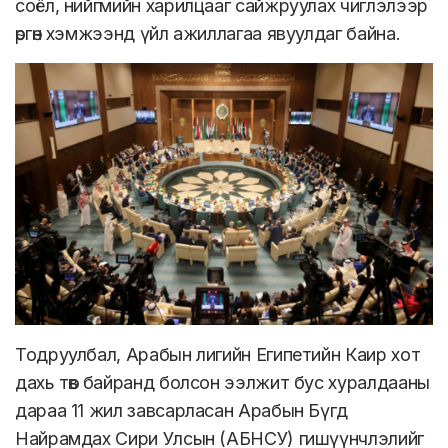
соёл, нийгмийн харилцааг сайжруулах чиглэлээр
өргөн хэмжээнд үйл ажиллагаа явуулдаг байна.
Тодруулбал, Арабын лигийн Египетийн Каир хот
дахь төв байранд болсон ээлжит бус хуралдааны
дараа 11 жил завсарласан Арабын Бүгд
Найрамдах Сири Улсын (АБНСУ) гишүүнчлэлийг