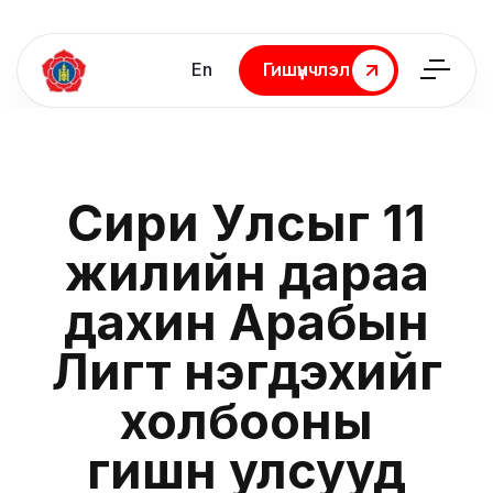
En
Гишүүнчлэл
Гишүүнчлэл
Сири Улсыг 11
жилийн дараа
дахин Арабын
Лигт нэгдэхийг
холбооны
гишүүн улсууд