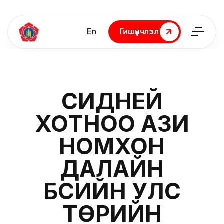
En
Гишүүнчлэл
Гишүүнчлэл
СИДНЕЙ
ХОТНОО АЗИ
НОМХОН
ДАЛАЙН
БҮСИЙН УЛС
ТӨРИЙН