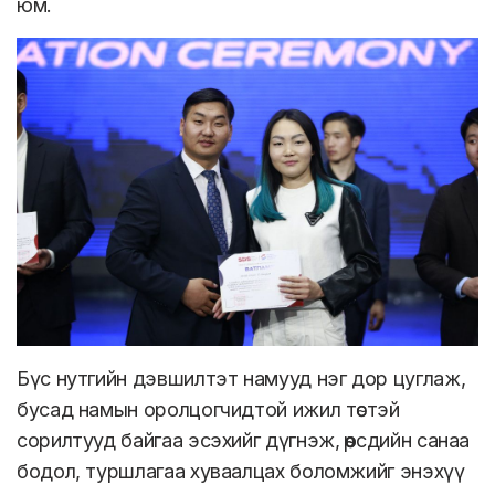
юм.
Бүс нутгийн дэвшилтэт намууд нэг дор цуглаж,
бусад намын оролцогчидтой ижил төстэй
сорилтууд байгаа эсэхийг дүгнэж, өөрсдийн санаа
бодол, туршлагаа хуваалцах боломжийг энэхүү