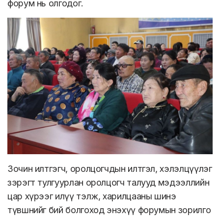
форум нь олгодог.
Зочин илтгэгч, оролцогчдын илтгэл, хэлэлцүүлэг
зэрэгт тулгуурлан оролцогч талууд мэдээллийн
цар хүрээг илүү тэлж, харилцааны шинэ
түвшнийг бий болгоход энэхүү форумын зорилго