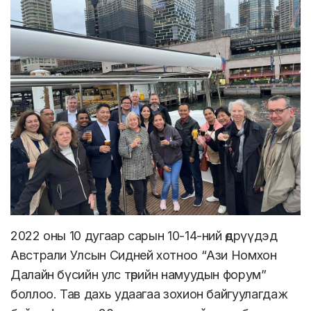
2022 оны 10 дугаар сарын 10-14-ний өдрүүдэд
Австрали Улсын Сидней хотноо “Ази Номхон
Далайн бүсийн улс төрийн намуудын форум”
боллоо. Тав дахь удаагаа зохион байгуулагдаж