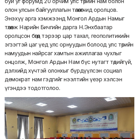
буй уг форумд 20 орчим улс төрийн нам болон
олон улсын байгууллагын төлөөлөгчид оролцов.
Энэхүү арга хэмжээнд Монгол Ардын Намыг
төлөөлж Нарийн Бичгийн дарга Н.Энхбаатар
оролцсон бөгөөд тэрээр цар тахал, геополитикийн
эгзэгтэй цаг үед улс орнуудын болоод улс төрийн
намуудын найрсаг хамтын ажиллагаа чухлыг
онцолж, Монгол Ардын Нам бүс нутагт төдийгүй,
дэлхийд хүчтэй олонхыг бүрдүүлсэн социал
демократ нам гэдгийг нээлтийн үеэр хэлсэн
үгэндээ тодотголоо.