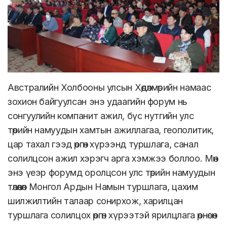
Австралийн Холбооны улсын Хөдөлмөрийн намаас
зохион байгуулсан энэ удаагийн форум нь
сонгуулийн компанит ажил, бүс нутгийн улс
төрийн намуудын хамтын ажиллагаа, геополитик,
цар тахал гээд өргөн хүрээнд туршлага, санал
солилцсон ажил хэрэгч арга хэмжээ боллоо. Мөн
энэ үеэр форумд оролцсон улс төрийн намуудын
төлөөлөл Монгол Ардын Намын туршлага, цахим
шилжилтийн талаар сонирхож, харилцан
туршлага солилцох өргөн хүрээтэй ярилцлага өрнөсөн