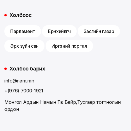
Холбоос
Парламент
Ерөнхийлөгч
Засгийн газар
Эрх зүйн сан
Иргэний портал
Холбоо барих
info@nam.mn
+(976) 7000-1921
Монгол Ардын Намын Төв Байр,Тусгаар тогтнолын
ордон