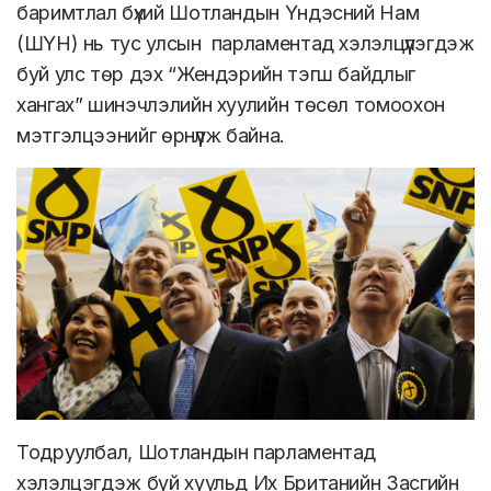
баримтлал бүхий Шотландын Үндэсний Нам
(ШҮН) нь тус улсын парламентад хэлэлцүүлэгдэж
буй улс төр дэх “Жендэрийн тэгш байдлыг
хангах” шинэчлэлийн хуулийн төсөл томоохон
мэтгэлцээнийг өрнүүлж байна.
Тодруулбал, Шотландын парламентад
хэлэлцэгдэж буй хуульд Их Британийн Засгийн