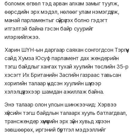
боломж өгвөл тэд арван алхам замыг туулж,
өөрсдийн эрх мэдэл, нөлөөг улам нэмэгдүүлж,
манай парламентыг сүйрүүлэх болно гэдэгт
итгэлтэй байна гэсэн байр суурийг
илэрхийлжээ.
Харин ШҮН-ын даргаар саяхан сонгогдсон Тэргүүн
сайд Хумза Юсуф парламент дах жендерийн
тэгш байдлыг хангах тухай хуулийн төслийн 35-р
хэсэгт Их Британийн Засгийн газраас тавьсан
хоригийн талаар үндсэн хуулийн шүүхээр
хэлэлцүүлэхээр шамдан ажиллаж байна.
Энэ талаар олон улсын шинжээчид: Хэрвээ
хүйсийн тэгш байдлын талаарх хууль батлагдвал,
трансжендер хүмүүсийн эрх зүйн хувьд хүлээн
зөвшөөрөх, иргэний бүртгэл мэдээллийг