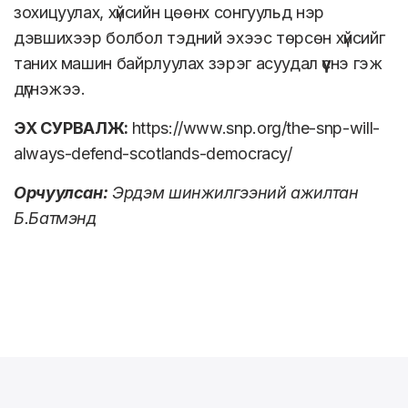
зохицуулах, хүйсийн цөөнх сонгуульд нэр
дэвшихээр болбол тэдний эхээс төрсөн хүйсийг
таних машин байрлуулах зэрэг асуудал үүснэ гэж
дүгнэжээ.
ЭХ СУРВАЛЖ:
https://www.snp.org/the-snp-will-
always-defend-scotlands-democracy/
Орчуулсан:
Эрдэм шинжилгээний ажилтан
Б.Батмэнд