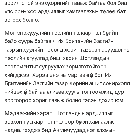
зорилготой энэхүү хоригийг тавьж байгаа бол бид
улс орныхоо ардчиллыг хамгаалахын төлөө бат
зогсох болно.
Мөн энэхүү хуулийн төслийн талаар тал бүрийн
байр суурь байгаа ч Их Британийн Засгийн
газрын хуулийн төсөлд хориг тавьсан асуудал нь
төслийн агуулгад биш, харин Шотландын
парламентыг сулруулах зорилготойгоор
хийгджээ. Хэрэв энэ нь маргаангүй бол Их
Британийн Засгийн газар өөрийн ашиг сонирхолд
нийцэхгүй байгаа аливаа хууль тогтоомжид дур
зоргоороо хориг тавьж болно гэсэн дохио юм.
Мэдээжийн хэрэг, Шотландын ардчиллыг
зөвхөн тусгаар тогтнолоор бүрэн хамгаалж
чадна, гэхдээ бид Англичуудад нэг алхмын