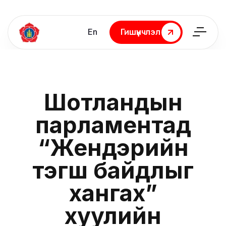
En
Гишүүнчлэл
Гишүүнчлэл
Шотландын
парламентад
“Жендэрийн
тэгш байдлыг
хангах”
хуулийн