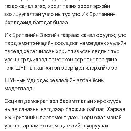
газар санал өгөх, хориг тавих зэрэг эрхзүйн
зохицуулалтай учир нь тус улс Их Британийн
бүрэлдэхүүнд багтдаг билээ.
Их Британийн Засгийн газраас санал оруулж, улс
төрд эмэгтэйчүүдийн оролцоог нэмэгдүүлэх хуулийн
төсөлд хэсэгчилсэн хориг тавьсан явдлыг тус
улсын ардчилалд томоохон сөрөг нөлөө үзүүлнэ
гэж ШҮН-ынхан хүчтэй эсэргүүцэл илэрхийллээ.
ШҮН-ын Удирдах зөвлөлийн албан ёсны
мэдэгдэлд:
Социал демократ үзэл баримтлалын хөрс суурь
нь эв санааны нэгдлээр бэхжиж байдаг. Хэрвээ
Их Британийн парламент дахь Тори бүлэг манай
улсын парламентын чадамжийг сулруулах