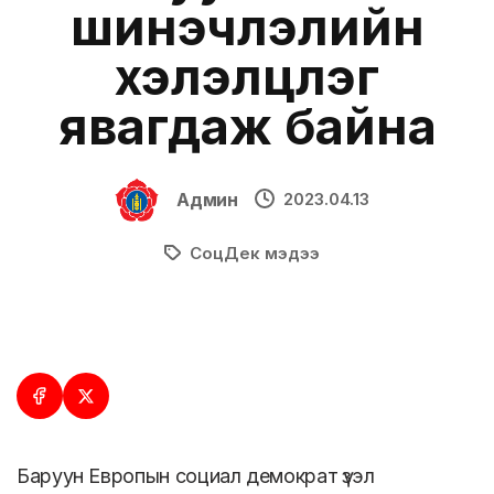
шинэчлэлийн
хэлэлцүүлэг
явагдаж байна
Админ
2023.04.13
СоцДек мэдээ
Баруун Европын социал демократ үзэл