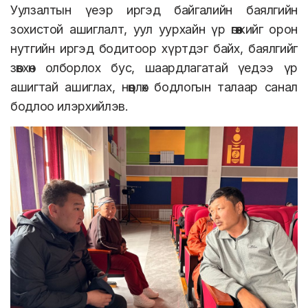
Уулзалтын үеэр иргэд байгалийн баялгийн
зохистой ашиглалт, уул уурхайн үр өгөөжийг орон
нутгийн иргэд бодитоор хүртдэг байх, баялгийг
зөвхөн олборлох бус, шаардлагатай үедээ үр
ашигтай ашиглах, нөөцлөх бодлогын талаар санал
бодлоо илэрхийлэв.