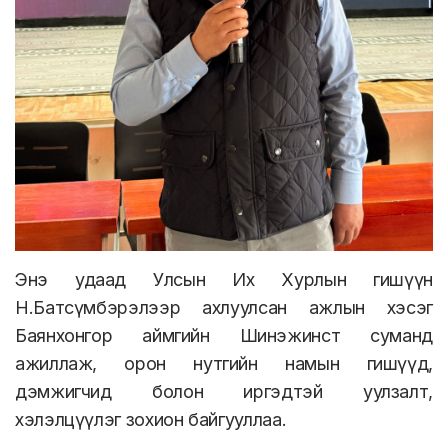
Энэ удаад Улсын Их Хурлын гишүүн
Н.Батсүмбэрэлээр ахлуулсан ажлын хэсэг
Баянхонгор аймгийн Шинэжинст суманд
ажиллаж, орон нутгийн намын гишүүд,
дэмжигчид болон иргэдтэй уулзалт,
хэлэлцүүлэг зохион байгууллаа.