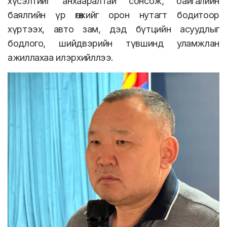
хүсэлтийг анхааралтай сонсож, байгалийн
баялгийн үр өгөөжийг орон нутагт бодитоор
хүртээх, авто зам, дэд бүтцийн асуудлыг
бодлого, шийдвэрийн түвшинд уламжлан
ажиллахаа илэрхийллээ.