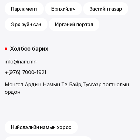
Парламент
Ерөнхийлөгч
Засгийн газар
Эрх зүйн сан
Иргэний портал
Холбоо барих
info@nam.mn
+(976) 7000-1921
Монгол Ардын Намын Төв Байр,Тусгаар тогтнолын
ордон
Нийслэлийн намын хороо