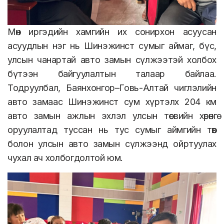
Мөн иргэдийн хамгийн их сонирхон асуусан
асуудлын нэг нь Шинэжинст сумыг аймаг, бүс,
улсын чанартай авто замын сүлжээтэй холбох
бүтээн байгуулалтын талаар байлаа.
Тодруулбал, Баянхонгор–Говь-Алтай чиглэлийн
авто замаас Шинэжинст сум хүртэлх 204 км
авто замын ажлын эхлэл улсын төсвийн хөрөнгө
оруулалтад туссан нь тус сумыг аймгийн төв
болон улсын авто замын сүлжээнд ойртуулах
чухал ач холбогдолтой юм.