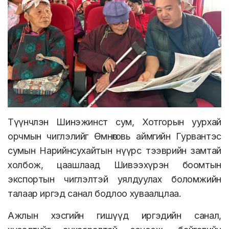
Түүнчлэн Шинэжинст сум, Хотгорын уурхай
орчмын чиглэлийг Өмнөговь аймгийн Гурвантэс
сумын Нарийнсухайтын нүүрс тээврийн замтай
холбож, цаашлаад Шивээхүрэн боомтын
экспортын чиглэлтэй уялдуулах боломжийн
талаар иргэд санал бодлоо хуваалцлаа.
Ажлын хэсгийн гишүүд иргэдийн санал,