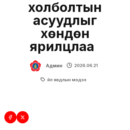
холболтын
асуудлыг
хөндөн
ярилцлаа
Админ
2026.06.21
Үйл явдлын мэдээ