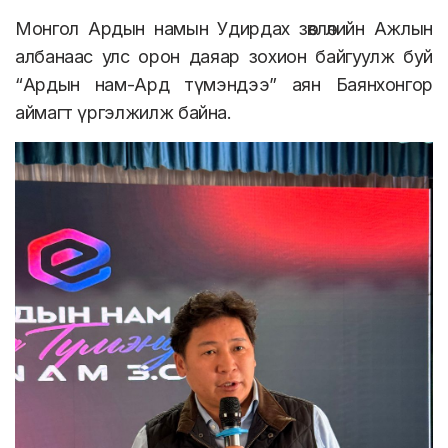
Монгол Ардын намын Удирдах зөвлөлийн Ажлын
албанаас улс орон даяар зохион байгуулж буй
“Ардын нам-Ард түмэндээ” аян Баянхонгор
аймагт үргэлжилж байна.