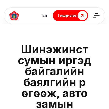
En
Гишүүнчлэл
Гишүүнчлэл
Шинэжинст
сумын иргэд
байгалийн
баялгийн үр
өгөөж, авто
замын