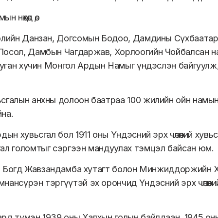
 нөхөд өө,
олийн Данзан, Догсомын Бодоо, Дамдины Сүхбаатар
осол, Дамбын Чагдаржав, Хорлоогийн Чойбалсан н
 ууган хүчин Монгол Ардын Намыг үндэслэн байгуулж
сгалын анхны долоон баатраа 100 жилийн ойн намын
на.
дын хувьсгал бол 1911 оны Үндэсний эрх чөлөөний хув
ал голомтыг сэргээн мандуулах тэмцэл байсан юм.
III Богд Жавзандамба хутагт болон Минжиддоржийн 
нансүрэн тэргүүтэй эх орончид Үндэсний эрх чөлөөн
рд түмэн 1939 оны Халхын голын байлдаан, 1945 оны Ч