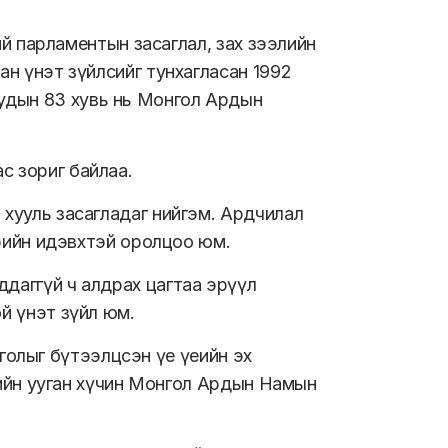
хий парламентын засаглал, зах зээлийн
ан үнэт зүйлсийг тунхагласан 1992
удын 83 хувь нь Монгол Ардын
с зориг байлаа.
 хууль засагладаг нийгэм. Ардчилал
бүрийн идэвхтэй оролцоо юм.
ддаггүй ч алдрах цагтаа эрүүл
ой үнэт зүйл юм.
Монголыг бүтээлцсэн үе үеийн эх
төрийн ууган хүчин Монгол Ардын Намын