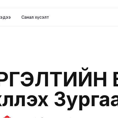
эдээ
Санал хүсэлт
РГЭЛТИЙН 
лүүлэх Зурга