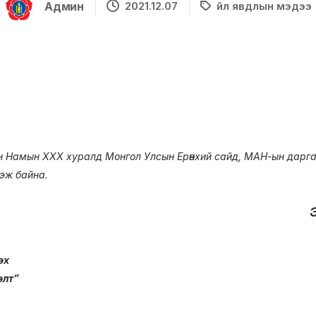
Админ
2021.12.07
Үйл явдлын мэдээ
 Намын XXX хуралд Монгол Улсын Ерөнхий сайд, МАН-ын дарга
гэж байна.
Э
лэх
элт”