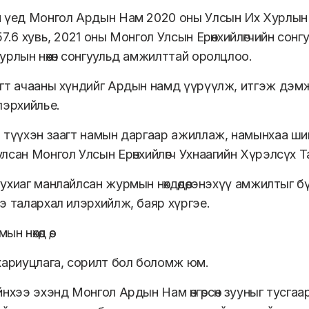
 үед Монгол Ардын Нам 2020 оны Улсын Их Хурлын с
7.6 хувь, 2021 оны Монгол Улсын Ерөнхийлөгчийн сонгу
урлын нөхөн сонгуульд амжилттай оролцлоо.
гт ачааны хүндийг Ардын намд үүрүүлж, итгэж дэм
лэрхийлье.
 түүхэн заагт намын даргаар ажиллаж, намынхаа ши
лсан Монгол Улсын Ерөнхийлөгч Ухнаагийн Хүрэлсүх Т
ухиаг манлайлсан журмын нөхдөдөө, энэхүү амжилтыг 
э талархал илэрхийлж, баяр хүргэе.
 нөхөд өө,
хариуцлага, сорилт бол боломж юм.
йнхээ эхэнд Монгол Ардын Нам өнгөрсөн зууныг тусга