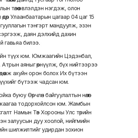
ын төлөө эвлэлдэн нэгдэж, олон
өдөр Улаанбаатарын цагаар 04 цаг 15
йгууллагын тэнгэрт мандуулж, эзэн
н сэргээж, даян дэлхийд дахин
й гавьяа билээ.
ийн түүх юм. Юмжаагийн Цэдэнбал,
Атрын аяныг өрнүүлж, бүх нийтээрээ
дөө аж ахуйн орон болох Их бүтээн
түүхийг бүтээж чадсан юм.
а буюу Өөрчлөн байгуулалтын нөлөөг
римжаагаа тодорхойлсон юм. Жамбын
алт Намын Төв Хорооны Улс төрийн
сэн залуусын дуу хоолой, нийгмийн
гийн шилжилтийг удирдан зохион