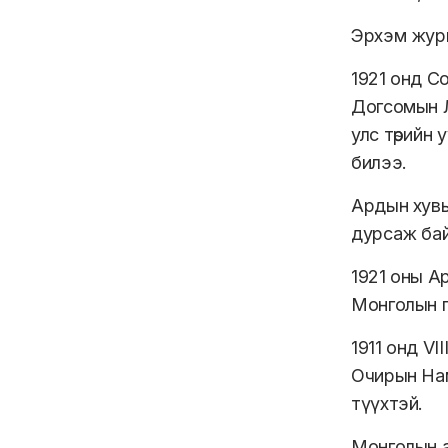
Эрхэм журмын
1921 онд С
Догсомын Л
улс төрийн
билээ.
Ардын хувь
дурсаж бай
1921 оны Ар
Монголын г
1911 онд V
Очирын Нам
түүхтэй.
Монголын а