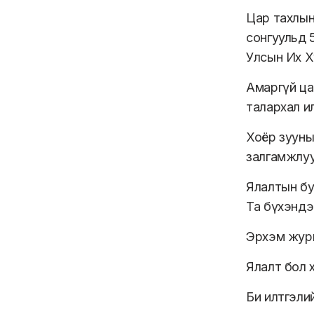
Цар тахлын
сонгуульд 5
Улсын Их Х
Амаргүй ца
талархал и
Хоёр зууны
залгамжлуу
Ялалтын бу
Та бүхэндэ
Эрхэм журмын
Ялалт бол 
Би илтгэли