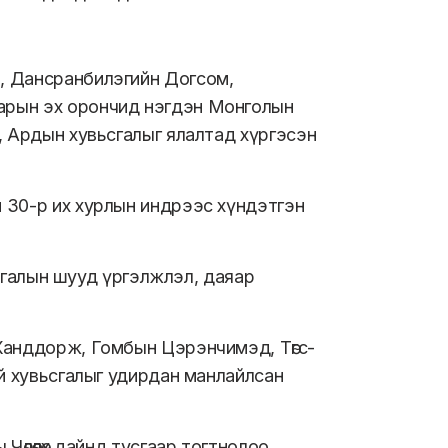
, Дансранбилэгийн Догсом,
арын эх орончид нэгдэн Монголын
, Ардын хувьсгалыг ялалтад хүргэсэн
 30-р их хурлын индрээс хүндэтгэн
ьсгалын шууд үргэлжлэл, даяар
Ханддорж, Гомбын Цэрэнчимэд, Төгс-
ий хувьсгалыг удирдан манлайлсан
өлөөлөх дайнд тусгаар тогтнолоо