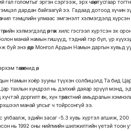
й гал голомтыг эргэн сэргээж, эрх чөлөө, тусгаар тог
эмцэл дардан байгаагүй ээ. Гадаад дотоод хүчин зүйл
 зөрчил тэмцлийн улмаас эмгэнэлт хэлмэгдэлд хүрсэн 
төрийн хэлмэгдэлд өртөж хилс гэсгээл хүртсэн эх оро
олон манай намын гишүүд, тэдний гэр бүл, үр хүүхэд, т
эж буй энэ өдөр Монгол Ардын Намын даргын хувьд у
эм төлөөлөгчид өө,
ын Намын хоёр зууны түүхэн солбицолд Та бид Цар
 Цар тахлын хүндрэл нь дэлхий даяар эрүүл мэнд, эд
хүчтэй доргилт өгч, хүн төрөлхтний амьдралын хэмнэлий
рхшээл манай улсыг ч тойрсонгүй ээ.
с улбаалж, эдийн засаг -5.3 хувь хүртэл агшиж, 20
сон нь 1992 оны нийгмийн шилжилтийн үетэй тоон ут