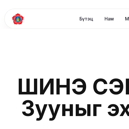
Бүтэц
Нам
М
ШИНЭ СЭ
Зууныг эх