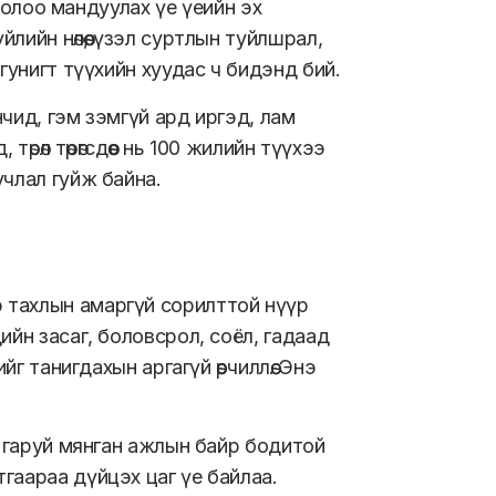
тнолоо мандуулах үе үеийн эх
ийн нөлөө, үзэл суртлын туйлшрал,
гунигт түүхийн хуудас ч бидэнд бий.
нчид, гэм зэмгүй ард иргэд, лам
өрөл төрөгсдөөс нь 100 жилийн түүхээ
учлал гуйж байна.
 тахлын амаргүй сорилттой нүүр
ийн засаг, боловсрол, соёл, гадаад
г танигдахын аргагүй өөрчиллөө. Энэ
0 гаруй мянган ажлын байр бодитой
гаараа дүйцэх цаг үе байлаа.