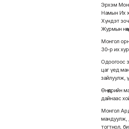
Эрхэм Мон
Намын Их хурл
Хүндэт зоч
Журмын нөхөд 
Монгол орн
30-р их хур
Одоогоос з
цаг үед ма
зайлуулж, 
Өнөөдрийн 
дайнаас хой
Монгол Ард
мандуулж, д
тогтнол, б