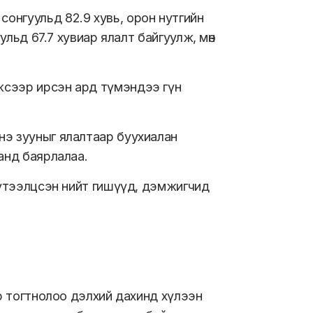
онгуульд 82.9 хувь, орон нутгийн
ульд 67.7 хувиар ялалт байгуулж, мөн
жсээр ирсэн ард түмэндээ гүн
нэ зууныг ялалтаар буухиалан
анд баярлалаа.
бүтээлцсэн нийт гишүүд, дэмжигчид
ар тогтнолоо дэлхий дахинд хүлээн