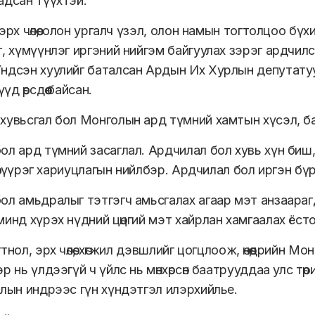
адсан түүхтэй.
эрх чөлөө, олон ургалч үзэл, олон намын тогтолцоо бү
г, хүмүүнлэг иргэний нийгэм байгуулах зэрэг ардчилс
ндсэн хуулийг баталсан Ардын Их Хурлын депутату
д өөрсдөө байсан.
хувьсгал бол Монголын ард түмний хамтын хүсэл, ба
ол ард түмний засаглал. Ардчилал бол хувь хүн биш,
өө, үүрэг хариуцлагын нийлбэр. Ардчилал бол иргэн 
ол амьдралыг тэтгэгч амьсгалах агаар мэт анзаараг
минд хүрэх нүдний цөцгий мэт хайрлан хамгаалах ёст
тнол, эрх чөлөө, хөгжил дэвшлийг цогцлоож, өнөөдрийн 
р нь үлдээгүй ч үйлс нь мөнхөрсөн баатрууддаа улс 
рлын индрээс гүн хүндэтгэл илэрхийлье.