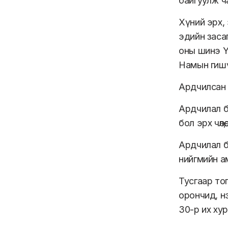
байгуулж ч
Хүний эрх, 
эдийн заса
оны шинэ Ү
Намын гишүү
Ардчилсан 
Ардчилал б
бол эрх чөл
Ардчилал б
нийгмийн а
Тусгаар тог
орончид, нэ
30-р их ху