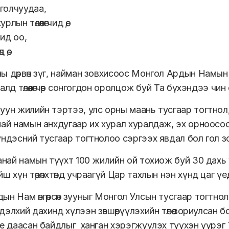
голчуудаа,
ын төлөөлөгчид өө,
ид оо,
өө,
ы дөрвөн зүг, найман зовхисоос Монгол Ардын Намын 2
алд төлөөлөгчөөр сонгогдон оролцож буй Та бүхэндээ ч
уун жилийн тэртээ, улс орны маань тусгаар тогтнол
най намын анхдугаар их хурал хуралдаж, эх орноосоо 
үндэсний тусгаар тогтнолоо сэргээх явдал бол гол 
манай намын түүхт 100 жилийн ой тохиож буй 30 дахь 
ш хүн төрөлхтөнд учраагүй Цар тахлын нэн хүнд цаг ү
ын Нам өнгөрсөн зууныг Монгол Улсын тусгаар тогтно
элхий дахинд хүлээн зөвшөөрүүлэхийн төлөө зориулсан 
ие даасан байдлыг ханган хэрэгжүүлэх түүхэн үүрэг