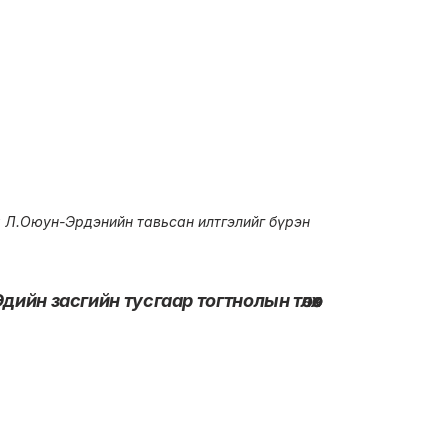
 Л.Оюун-Эрдэнийн тавьсан илтгэлийг бүрэн
дийн засгийн тусгаар тогтнолын төлөөх