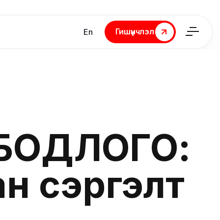
Гишүүнчлэл
En
Гишүүнчлэл
БОДЛОГО:
ан сэргэлт