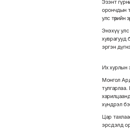
Эзэнт гүрни
орончдын т
улс төрийн
Энэхүү улс 
хуврагууд б
эргэн дүгн
Их хурлын эрх
Монгол Ард
тулгарлаа.
харилцаанд 
хүндрэл бэ
Цар тахлаа
эрсдэлд ор