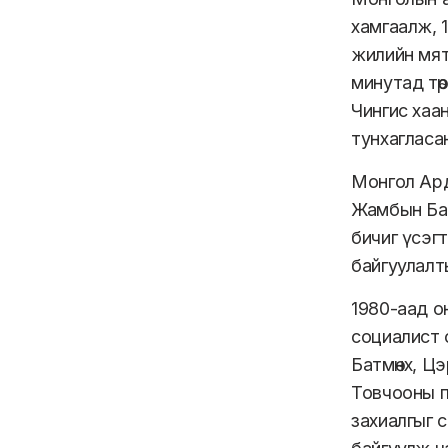
хамгаалж, 1
жилийн мят
минутад тө
Чингис хаан
тунхагласа
Монгол Ард
Жамбын Бат
бичиг үсэгт
байгуулалт
1980-аад он
социалист 
Батмөнх, Ц
Товчооны г
захиалгыг 