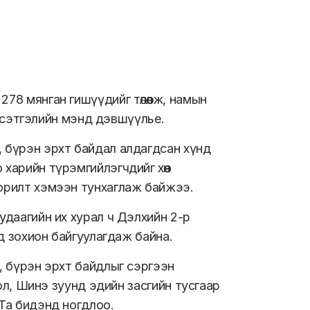
78 мянган гишүүдийг төлөөлж, намын
ин сэтгэлийн мэнд дэвшүүлье.
, бүрэн эрхт байдал алдагдсан хүнд
харийн түрэмгийлэгчдийг хөөн
зорилт хэмээн тунхаглаж байжээ.
удаагийн их хурал ч Дэлхийн 2-р
ед зохион байгуулагдаж байна.
л, бүрэн эрхт байдлыг сэргээн
бол, Шинэ зуунд эдийн засгийн тусгаар
 Та бидэнд ногдлоо.