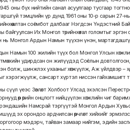
945 оны бүх нийтийн санал асуулгаар тусгаар тогтнол
аршгүй тэмцлийн үр дүнд 1961 оны 10-р сарын 27-ны 
рийнхөө алтан соёмбот далбааг Нэгдсэн Үндэстний Ба
ы байгуулсан Их Монгол төрийнхөө гал голомтыг эргэ
н нь Монгол Ардын Намын түүхэн үнэн, мартагдашгү
ын Намын 100 жилийн түүх бол Монгол Улсын хөгжл
мөнхийн удирдсан он жилүүдэд Соёлын довтолгоон, 
эн болж, шинжлэх ухааныг хөгжүүлж, Аж үйлдвэр – хө
ыг хэрэгжүүлж, сансарт хүртэл ниссэн гайхамшигт 
ы сүүл үеэс Зөвлөлт Холбоот Улсад эхэлсэн Перестройк
орнууд өөр өөрийн онцлогт нийцүүлэн хөгжлийн чиг ба
эрэндашийн Намсрай тэргүүтэй Монгол Ардын Хувьсг
ишүүд эх орондоо ардчилсан өөрчлөлт хийхийг эрмэлз
соргогоор мэдэрч, тайван замаар нийгэм, эдийн зас