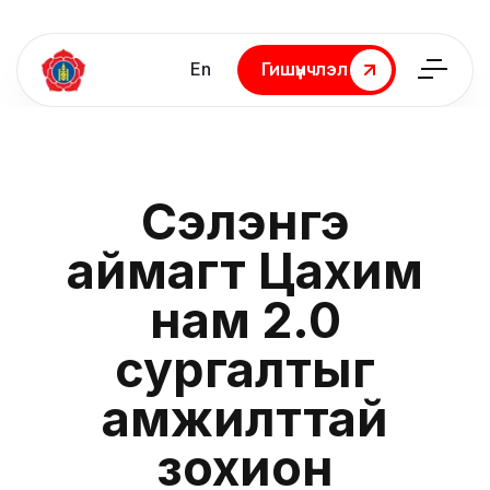
En
Гишүүнчлэл
Гишүүнчлэл
Сэлэнгэ
аймагт Цахим
нам 2.0
сургалтыг
амжилттай
зохион