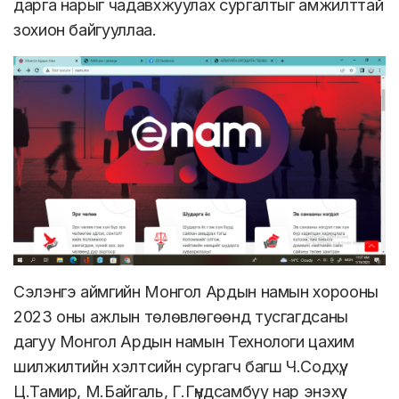
дарга нарыг чадавхжуулах сургалтыг амжилттай
зохион байгууллаа.
Сэлэнгэ аймгийн Монгол Ардын намын хорооны
2023 оны ажлын төлөвлөгөөнд тусгагдсаны
дагуу Монгол Ардын намын Технологи цахим
шилжилтийн хэлтсийн сургагч багш Ч.Содхүү,
Ц.Тамир, М.Байгаль, Г.Гүндсамбуу нар энэхүү