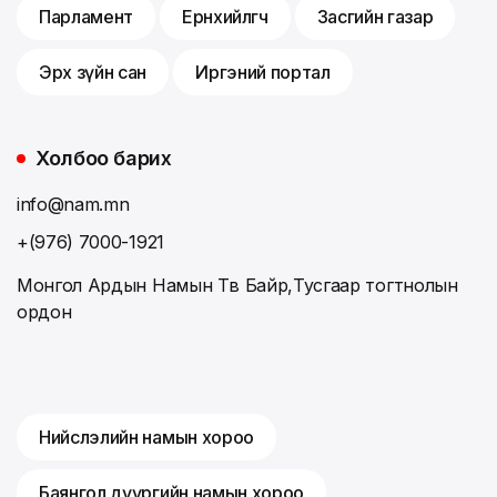
Парламент
Ерөнхийлөгч
Засгийн газар
Эрх зүйн сан
Иргэний портал
Холбоо барих
info@nam.mn
+(976) 7000-1921
Монгол Ардын Намын Төв Байр,Тусгаар тогтнолын
ордон
Нийслэлийн намын хороо
Баянгол дүүргийн намын хороо