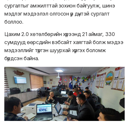
сургалтыг амжилттай зохион байгуулж, шинэ
мэдлэг мэдээлэл олгосон үр дүнтэй сургалт
боллоо.
Цахим 2.0 хөтөлбөрийн хүрээнд 21 аймаг, 330
сумдууд өөрсдийн вэбсайт хаягтай болж мэдээ
мэдээллийг түргэн шуурхай хүргэх боломж
бүрдсэн байна.