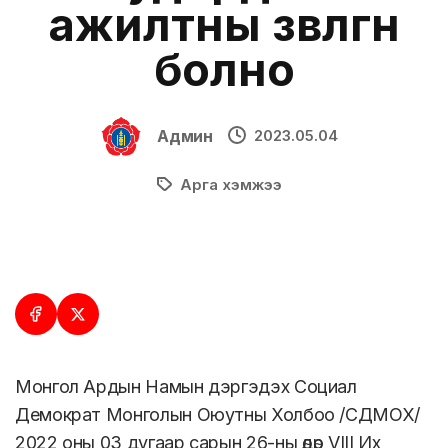
ажилтны зөвлөгөөн
болно
Админ
2023.05.04
Арга хэмжээ
Монгол Ардын Намын дэргэдэх Социал
Демократ Монголын Оюутны Холбоо /СДМОХ/
2022 оны 03 дугаар сарын 26-ны өдөр VIII Их