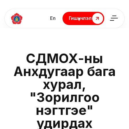
En
Гишүүнчлэл
Гишүүнчлэл
СДМОХ-ны
Анхдугаар бага
хурал,
"Зорилгоо
нэгтгэе"
удирдах