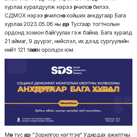
хурлаа хуралдуулж нэрээ өөрчилсөн билээ.
СДМОХ нэрээ өөрчилснөөс хойших анхдугаар Бага
хурлаа 2023.05.06 ны өдөр Тусгаар тогтнолын
ордонд зохион байгуулах гэж байна. Бага хуралд
21 аймаг, 9 дүүрэг, нийслэл, их дээд сургуулийн
нийт 121 төлөөлөгч оролцох юм.
Мөн тус өдөр “Зорилгоо нэгтгэе” Удирдах ажилтны