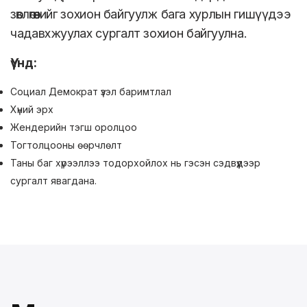
зөвлөгөөнийг зохион байгуулж бага хурлын гишүүдээ
чадавхжуулах сургалт зохион байгуулна.
Үүнд:
Социал Демократ үзэл баримтлал
Хүний эрх
Жендерийн тэгш оролцоо
Тогтолцооны өөрчлөлт
Таны баг хүрээллээ тодорхойлох нь гэсэн сэдвүүдээр
сургалт явагдана.