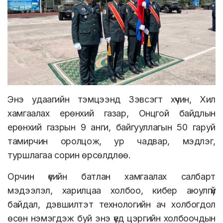
Энэ удаагийн тэмцээнд Зэвсэгт хүчин, Хил
хамгаалах ерөнхий газар, Онцгой байдлын
ерөнхий газрын 9 анги, байгууллагын 50 гаруй
тамирчин оролцож, ур чадвар, мэдлэг,
туршлагаа сорин өрсөлдлөө.
Орчин үеийн батлан хамгаалах салбарт
мэдээлэл, харилцаа холбоо, кибер аюулгүй
байдал, дэвшилтэт технологийн ач холбогдол
өсөн нэмэгдэж буй энэ үед цэргийн холбоочдын