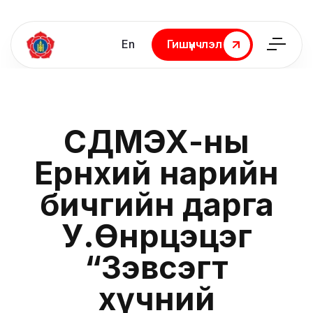
En
Гишүүнчлэл
Гишүүнчлэл
СДМЭХ-ны
Ерөнхий нарийн
бичгийн дарга
У.Өнөрцэцэг
“Зэвсэгт
хүчний