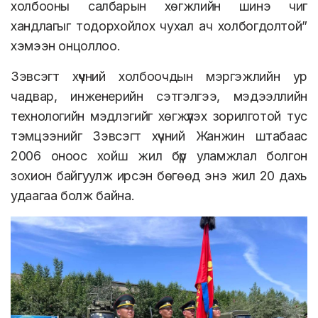
холбооны салбарын хөгжлийн шинэ чиг
хандлагыг тодорхойлох чухал ач холбогдолтой”
хэмээн онцоллоо.
Зэвсэгт хүчний холбоочдын мэргэжлийн ур
чадвар, инженерийн сэтгэлгээ, мэдээллийн
технологийн мэдлэгийг хөгжүүлэх зорилготой тус
тэмцээнийг Зэвсэгт хүчний Жанжин штабаас
2006 оноос хойш жил бүр уламжлал болгон
зохион байгуулж ирсэн бөгөөд энэ жил 20 дахь
удаагаа болж байна.