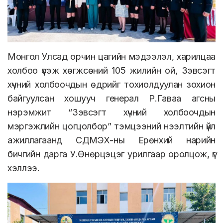
Монгол Улсад орчин цагийн мэдээлэл, харилцаа
холбоо үүсэж хөгжсөний 105 жилийн ой, Зэвсэгт
хүчний холбоочдын өдрийг тохиолдуулан зохион
байгуулсан хошууч генерал Р.Гаваа агсны
нэрэмжит “Зэвсэгт хүчний холбоочдын
мэргэжлийн цогцолбор” тэмцээний нээлтийн үйл
ажиллагаанд СДМЭХ-ны Ерөнхий нарийн
бичгийн дарга У.Өнөрцэцэг урилгаар оролцож, үг
хэллээ.