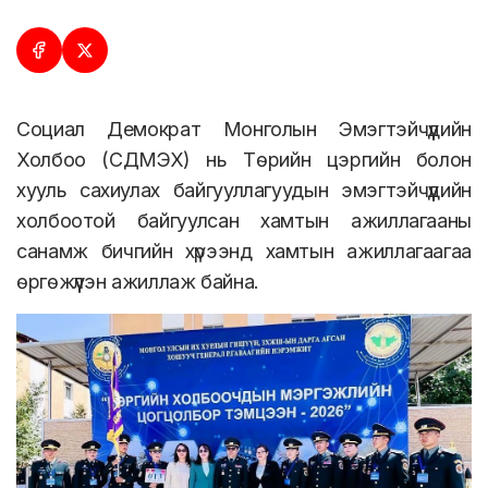
Социал Демократ Монголын Эмэгтэйчүүдийн
Холбоо (СДМЭХ) нь Төрийн цэргийн болон
хууль сахиулах байгууллагуудын эмэгтэйчүүдийн
холбоотой байгуулсан хамтын ажиллагааны
санамж бичгийн хүрээнд хамтын ажиллагаагаа
өргөжүүлэн ажиллаж байна.