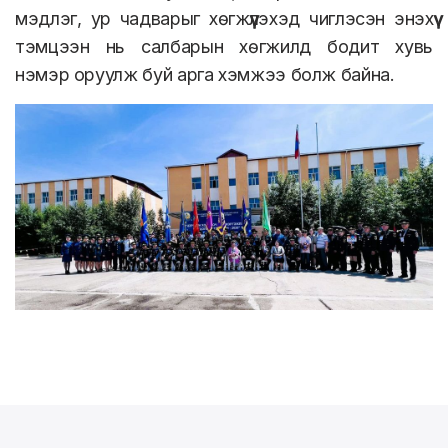
мэдлэг, ур чадварыг хөгжүүлэхэд чиглэсэн энэхүү
тэмцээн нь салбарын хөгжилд бодит хувь
нэмэр оруулж буй арга хэмжээ болж байна.