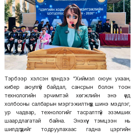
Тэрбээр хэлсэн үгэндээ “Хиймэл оюун ухаан,
кибер аюулгүй байдал, сансрын болон тоон
технологийн эрчимтэй хөгжлийн энэ үед
холбооны салбарын мэргэжилтнүүд шинэ мэдлэг,
ур чадвар, технологийг тасралтгүй эзэмших
шаардлагатай байна. Энэхүү тэмцээн нь
шилдгүүдийг тодруулахаас гадна цэргийн