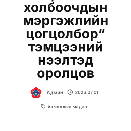
холбоочдын
мэргэжлийн
цогцолбор”
тэмцээний
нээлтэд
оролцов
Админ
2026.07.01
Үйл явдлын мэдээ