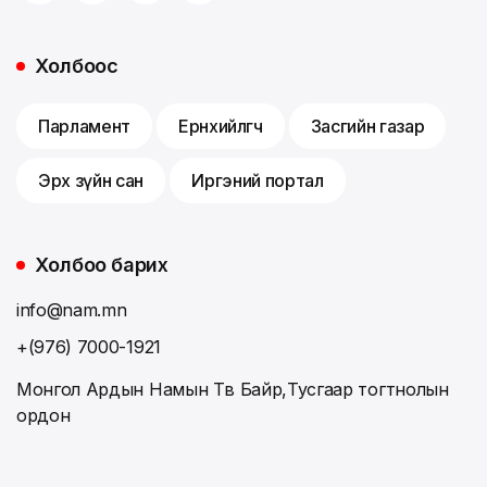
Холбоос
Парламент
Ерөнхийлөгч
Засгийн газар
Эрх зүйн сан
Иргэний портал
Холбоо барих
info@nam.mn
+(976) 7000-1921
Монгол Ардын Намын Төв Байр,Тусгаар тогтнолын
ордон