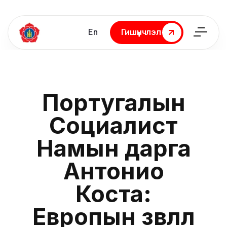
En
Гишүүнчлэл
Гишүүнчлэл
Португалын
Социалист
Намын дарга
Антонио
Коста:
Европын зөвлөл