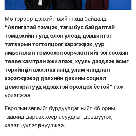
Мөн тэрээр дэлхийн өнөөгийн нөхцөл байдалд
“Авлигатай тэмцэх, тэгш бус байдалтай
тэмцэхийн тулд олон улсад дэвшилтэт
татварын тогтолцоог хэрэгжүүлэх, уур
амьсгалын томоохон өөрчлөлтийг зогсоохын
төлөө хамтран ажиллаж, хууль дээдлэх ёсыг
төрийн үйл ажиллагаанд улам чандлан
хэрэгжүүлэхэд дэлхийн дахины социал
демократууд идэвхтэй оролцох ёстой”
гэж
уриалжээ.
Европын зөвлөлийг бүрдүүлдэг нийт 46 орны
төлөөлөгчид дараах хоёр асуудлыг дэвшүүлж,
хэлэлцүүлэг өрнүүлжээ.