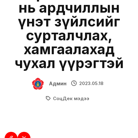
нь ардчиллын
үнэт зүйлсийг
сурталчлах,
хамгаалахад
чухал үүрэгтэй
Админ
2023.05.18
СоцДек мэдээ