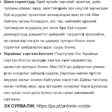
Шинэ сорилтууд:
Хүний эрхийн зөрчлийг арилгаж, дайн
тулааны улмаас хүүхэд, эмэгтэйчүүдийн эрх ноцтой зөрчигдөж
буй асуудлыг чухалчлан анхааралдаа авах ёстой. Мөн
байгаль орчны бохирдол, улс төр, нийгмийн хүрээний
тулгамдсан асуудалд улс орон бүрд буй социал
демократууд дэвшилтэт шийдлийг тасралтгүй эрэлхийлж,
эв санаагаар нэгдэх нь цаашид тулгарч болох олон
сорилтыг шийдвэрлэх үндэс суурь болно;
Украйныг сэргээн босголт
:
Португали Улс Украйныг
сэргээн босгох ирээдүйн хамтын хүчин чармайлтад
идэвхтэй оролцох болно. Мөн ОХУ-ын дайралтын улмаас
үүссэн хохирлыг зайлшгүй судалж, Европын зөвлөл бүртгэл
явуулах ажлыг зохион байгуулах хэрэгтэй. Дайны төгсгөлд
нөхөн төлбөр авах, ард иргэдийн хохирлыг барагдуулахад
нэн чухал тоон дата болно гэсэн санал зөвлөмжийг
гаргажээ.
ЭХ СУРВАЛЖ:
https://ps.pt/antonio-costa-