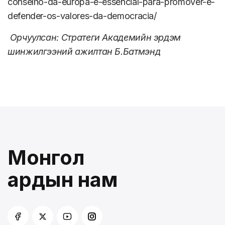
conselho-da-europa-e-essencial-para-promover-e-
defender-os-valores-da-democracia/
Орчуулсан: Стратеги Академийн эрдэм
шинжилгээний ажилтан Б.Батмэнд
Монгол
ардын нам