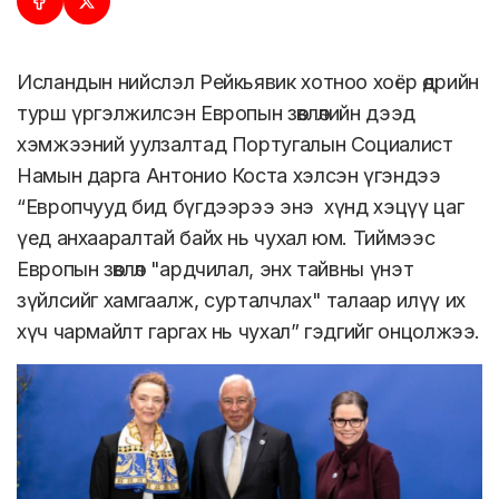
Исландын нийслэл Рейкьявик хотноо хоёр өдрийн
турш үргэлжилсэн Европын зөвлөлийн дээд
хэмжээний уулзалтад Португалын Социалист
Намын дарга Антонио Коста хэлсэн үгэндээ
“Европчууд бид бүгдээрээ энэ хүнд хэцүү цаг
үед анхааралтай байх нь чухал юм. Тиймээс
Европын зөвлөл "ардчилал, энх тайвны үнэт
зүйлсийг хамгаалж, сурталчлах" талаар илүү их
хүч чармайлт гаргах нь чухал” гэдгийг онцолжээ.