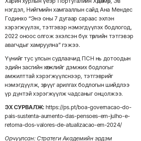
Харин хурлын үеэр Португалийн Хөдөлмөр, Эв
нэгдэл, Нийгмийн хамгааллын сайд Ана Мендес
Годинхо “Энэ оны 7 дугаар сараас эхлэн
хэрэгжүүлэх, тэтгэвэр нэмэгдүүлэх бодлогод,
2022 оноос олгож эхэлсэн бүх төрлийн тэтгэвэр
авагчдыг хамруулна” гэжээ.
Үүнийг тус улсын судлаачид ПСН нь дотоодын
эдийн засгийн хөгжлийг дэмжих бодлогыг
амжилттай хэрэгжүүлснээр, тэтгэврийг
нэмэгдүүлж, зөрүүг арилгах бодлогын шийдлээ
үр дүнтэй хэрэгжүүлж чадсаныг онцолжээ.
ЭХ СУРВАЛЖ:
https://ps.pt/boa-governacao-do-
pais-sustenta-aumento-das-pensoes-em-julho-e-
retoma-dos-valores-de-atualizacao-em-2024/
Орчуулсан: Стратеги Академийн эрдэм