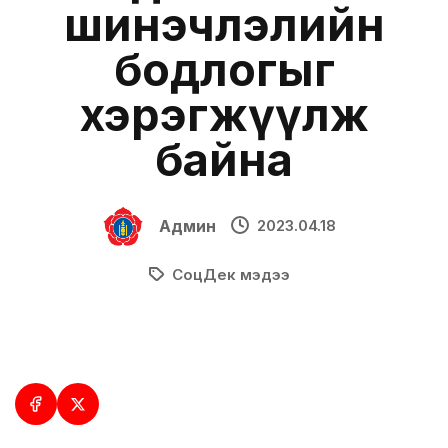
шинэчлэлийн
бодлогыг
хэрэгжүүлж
байна
Админ
2023.04.18
СоцДек мэдээ