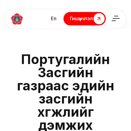
En
Гишүүнчлэл
Гишүүнчлэл
Португалийн
Засгийн
газраас эдийн
засгийн
хөгжлийг
дэмжих