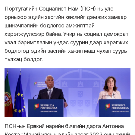
Португалийн Социалист Нам (ПСН) нь улс
орныхоо эдийн засгийн хөгжлийг дэмжих замаар
шинэчлэлийн бодлогоо амжилттай
хэрэгжүүлсээр байна. Учир нь социал демократ
үзэл баримтлалын үндэс суурин дээр хэрэгжих
бодлогод эдийн засгийн хөгжил маш чухал суурь
түлхэц болдог.
ПСН-ын Ерөнхий нарийн бичгийн дарга Антониа
Коста “Манай улсын эдийн засаг 2023 оны эхний