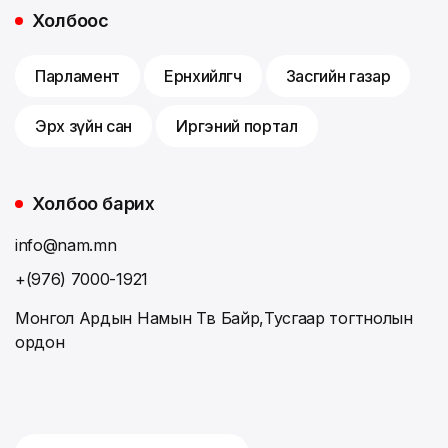
Холбоос
Парламент
Ерөнхийлөгч
Засгийн газар
Эрх зүйн сан
Иргэний портал
Холбоо барих
info@nam.mn
+(976) 7000-1921
Монгол Ардын Намын Төв Байр,Тусгаар тогтнолын
ордон