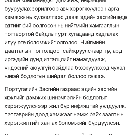
болон компаниудыг дэмжиж, инфляцийг
бууруулах зорилгоор авч хэрэгжүүлсэн арга
хэмжээ нь хүлээлтээс давж эдийн засгийн өндөр
өсөлтийг бий болгосон нь нийгмийн хамгааллын
тогтвортой байдлыг урт хугацаанд хадгалах
илүү өргөн боломжийг олголоо. Нийгмийн
даатгалын тогтолцоог сайжруулснаар төр, ард
иргэдийн дунд итгэлцлийг нэмэгдүүлж,
үндэсний аюулгүй байдлаа бэхжүүлэхэд чухал
нөлөөтэй бодлогын шийдэл боллоо гэжээ.
Португалийн Засгийн газраас эдийн засгийн
хөгжлийг дэмжих шинэчлэлийн бодлогыг
хэрэгжүүлснээр жил бүр инфляцтай уялдуулж,
тэтгэврийн доод хэмжээг нэмж байх заалтын
хэрэгжилтийг хангах боломжийг бүрдүүлсэн.