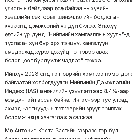
улирлын байдлаар өссөн байгаа нь хувийн
хэвшлийн секторыг шинэчлэлийн бодлогын
хүрээнд дэмжсэний үр дүн билээ. Энэхүү
өсөлтийн үр дүнд “Нийгмийн хамгааллын хууль”-д
тусгасан хүн бүр эрх тэнцүү, хангалуун
амьдрахад хүрэлцэхүйц тэтгэвэр авах
бололцоог бүрдүүлж чадлаа” гэжээ.
Ийнхүү 2023 онд тэтгэврийн хэмжээ нэмэгдэж
байгаатай холбогдуулан Нийгмийн Дэмжлэгийн
Индекс (IAS) өмнө жилийн үзүүлэлтээс 8.4%-аар
өссөн дүнтэй гарсан байна. Ингэснээр тус улсад
ахмад настнуудын тэтгэврийн зөрүүг арилгах
боломж нөхцөл хангагдаж эхэлжээ.
Мөн Антонио Коста Засгийн газраас гэр бүл