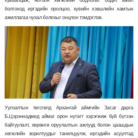
хуваалцаж, ногоон хөгжлийн бодлогыг бодит ажил
болгоход иргэдийн оролцоо, хувийн хэвшлийн хамтын
ажиллагаа чухал болохыг онцлон тэмдэглэв.
Уулзалтын төгсгөлд Архангай аймгийн Засаг дарга
Б.Цэрэннадмид аймаг орон нутагт хэрэгжиж буй бүтээн
байгуулалт, хөрөнгө оруулалтын ажлууд болон цаашдын
хөгжлийн зорилтуудыг танилцуулж, иргэдийн асуултад