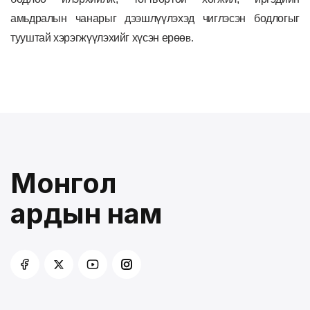
амьдралын чанарыг дээшлүүлэхэд чиглэсэн бодлогыг
тууштай хэрэгжүүлэхийг хүсэн ерөө
в.
Монгол
ардын нам