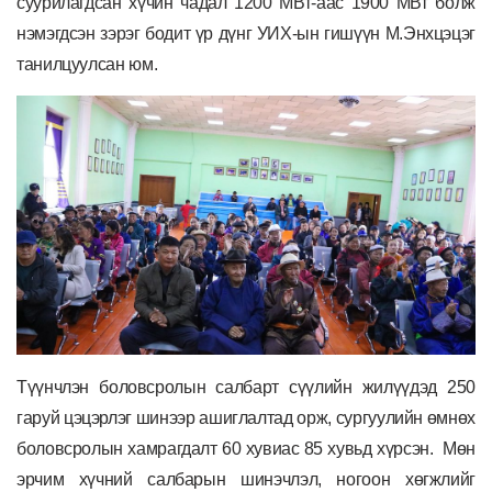
суурилагдсан хүчин чадал 1200 МВт-аас 1900 МВт болж
нэмэгдсэн зэрэг бодит үр дүнг
УИХ-ын гишүүн М.Энхцэцэг
танилцуулсан юм.
Түүнчлэн боловсролын салбарт сүүлийн жилүүдэд 250
гаруй цэцэрлэг шинээр ашиглалтад орж, сургуулийн өмнөх
боловсролын хамрагдалт 60 хувиас 85 хувьд хүрсэн
.
Мөн
эрчим хүчний салбарын шинэчлэл, ногоон хөгжлийг