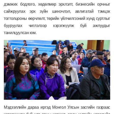
дэмжих бодлого, хөдөлмөр эрхлэлт, бизнесийн орчныг
сайжруулах эрх зүйн шинэчлэл, авлигатай тэмцэх
тогтолцооны өөрчлөлт, төрийн үйлчилгээний хүнд суртлыг
бууруулах чиглэлээр хэрэгжүүлж буй ажлуудыг
танилцуулсан юм.
Мэдээллийн дараа иргэд Монгол Улсын засгийн газраас