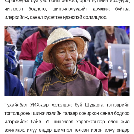
хэрэгжүүлж буй
улс орны хөгжил, орон нутгийн ирээдүйд
чиглэсэн бодлого, шинэчлэлүүдийг дэмжиж буйгаа
илэрхийлж, санал хүсэлтээ идэвхтэй солилцлоо.
Тухайлбал
УИХ-
аар
хэлэлцэж буй Шударга тэтгэврийн
тогтолцооны шинэчлэлийн талаар сонирхон санал бодлоо
илэрхийлж байв. Уг шинэчлэл хэрэгжсэнээр олон жил
ажиллаж, илүү өндөр шимтгэл төлсөн иргэн илүү өндөр