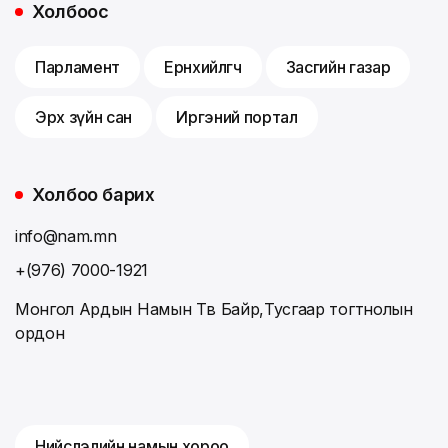
Холбоос
Парламент
Ерөнхийлөгч
Засгийн газар
Эрх зүйн сан
Иргэний портал
Холбоо барих
info@nam.mn
+(976) 7000-1921
Монгол Ардын Намын Төв Байр,Тусгаар тогтнолын
ордон
Нийслэлийн намын хороо