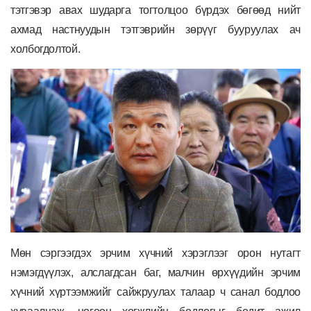
тэтгэвэр авах шударга тогтолцоо бүрдэх бөгөөд нийт
ахмад настнуудын тэтгэврийн зөрүүг бууруулах ач
холбогдолтой.
Мөн с
эргээгдэх эрчим хүчний хэрэглээг орон нутагт
нэмэгдүүлэх, алслагдсан баг, малчин өрхүүдийн эрчим
хүчний хүртээмжийг сайжруулах талаар
ч
санал бодлоо