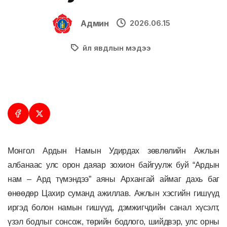
Админ
2026.06.15
Үйл явдлын мэдээ
Монгол Ардын Намын Удирдах зөвлөлийн Ажлын
албанаас улс орон даяар
зохион байгуулж
буй “Ардын
нам – Ард түмэндээ” аян
ы
Архангай айм
а
г
дахь баг
өнөөдөр
Цахир сум
анд ажиллав. Ажлын хэсгийн гишүүд
иргэд болон
намын гишүүд, дэмжигч
дийн
санал хүсэлт,
үзэл бодлыг сонсож, төрийн бодлого, шийдвэр, улс орны