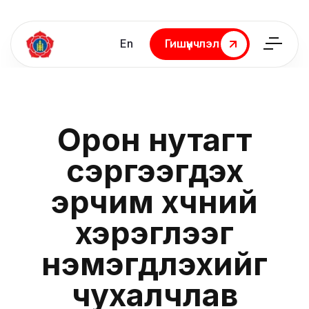
En
Гишүүнчлэл
Гишүүнчлэл
Орон нутагт
сэргээгдэх
эрчим хүчний
хэрэглээг
нэмэгдүүлэхийг
чухалчлав