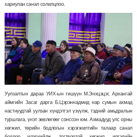
хариулан санал солилцлоо.
Уулзалтын дараа
УИХ-ын гишүүн М.Энхцэцэг, Архангай
аймгийн Засаг дарга Б.Цэрэннадмид нар сумын ахмад
настнуудтай уулзан хүндэтгэл үзүүлж, тэдний амьдралын
туршлага, үнэт зөвлөгөөг сонссон юм. Ахмадууд улс орны
хөгжил, төрийн бодлогын хэрэгжилтийн талаар санал
бодлоо илэрхийлж, тогтвортой хөгжил, иргэдийн