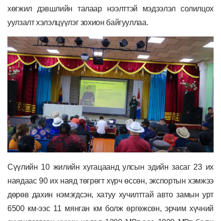
хөгжил дэвшлийн талаар нээлттэй мэдээлэл солилц
ох
уулзалт хэлэлцүүлэг зохион байгууллаа
.
С
үүлийн 10 жилийн хугацаанд улсын эдийн засаг 23 их
наядаас 90 их наяд төгрөгт хүрч өссөн, экспортын хэмжээ
дөрөв дахин нэмэгдсэн, хатуу хучилттай авто замын урт
6500 км-ээс 11 мянган км болж өргөжсөн, эрчим хүчний