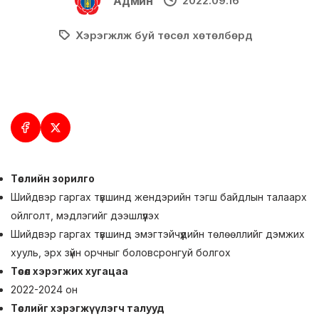
Админ
2022.09.16
Хэрэгжүүлж буй төсөл хөтөлбөрүүд
Төслийн зорилго
Шийдвэр гаргах түвшинд жендэрийн тэгш байдлын талаарх
ойлголт, мэдлэгийг дээшлүүлэх
Шийдвэр гаргах түвшинд эмэгтэйчүүдийн төлөөллийг дэмжих
хууль, эрх зүйн орчныг боловсронгуй болгох
Төсөл хэрэгжих хугацаа
2022-2024 он
Төслийг хэрэгжүүлэгч талууд