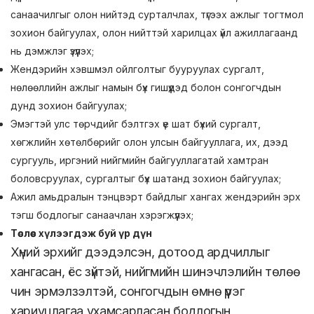
санаачилгыг олон нийтэд сурталчлах, түгээх ажлыг тогтмол
зохион байгуулах, олон нийттэй харилцах үйл ажиллагаанд
нь дэмжлэг үзүүлэх;
Жендэрийн хэвшмэл ойлголтыг бууруулах сургалт,
нөлөөллийн ажлыг намын бүх гишүүдэд болон сонгогчдын
дунд зохион байгуулах;
Эмэгтэй улс төрчдийг бэлтгэх үе шат бүхий сургалт,
хөгжлийн хөтөлбөрийг олон улсын байгууллага, их, дээд
сургууль, иргэний нийгмийн байгууллагатай хамтран
боловсруулах, сургалтыг бүх шатанд зохион байгуулах;
Ажил амьдралын тэнцвэрт байдлыг хангах жендэрийн эрх
тэгш бодлогыг санаачлан хэрэгжүүлэх;
Төслөөс хүлээгдэж буй үр дүн
Хүний эрхийг дээдэлсэн, дотоод ардчиллыг
хангасан, ёс зүйтэй, нийгмийн шинэчлэлийн төлөө
чин эрмэлзэлтэй, сонгогчдын өмнө үүрэг
хариуцлагаа ухамсарласан бодлогын,