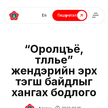
En
Гишүүнчлэл
Гишүүнчлэл
“Оролцъё,
төлөөлье”
жендэрийн эрх
тэгш байдлыг
хангах бодлого