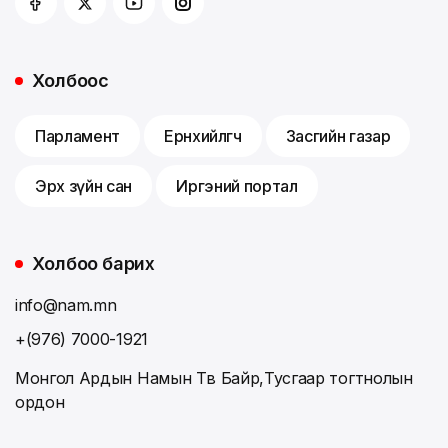
Холбоос
Парламент
Ерөнхийлөгч
Засгийн газар
Эрх зүйн сан
Иргэний портал
Холбоо барих
info@nam.mn
+(976) 7000-1921
Монгол Ардын Намын Төв Байр,Тусгаар тогтнолын
ордон