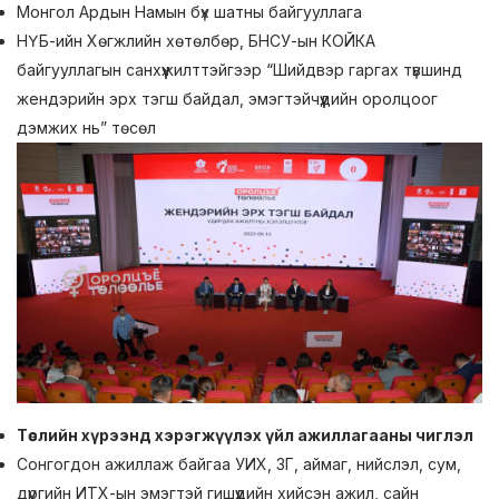
Монгол Ардын Намын бүх шатны байгууллага
НҮБ-ийн Хөгжлийн хөтөлбөр, БНСУ-ын КОЙКА
байгууллагын санхүүжилттэйгээр “Шийдвэр гаргах түвшинд
жендэрийн эрх тэгш байдал, эмэгтэйчүүдийн оролцоог
дэмжих нь” төсөл
Төслийн хүрээнд хэрэгжүүлэх үйл ажиллагааны чиглэл
Сонгогдон ажиллаж байгаа УИХ, ЗГ, аймаг, нийслэл, сум,
дүүргийн ИТХ-ын эмэгтэй гишүүдийн хийсэн ажил, сайн