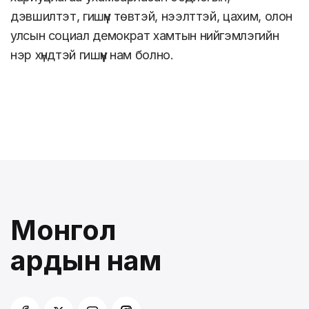
дэвшилтэт, гишүүн төвтэй, нээлттэй, цахим, олон
улсын социал демократ хамтын нийгэмлэгийн
нэр хүндтэй гишүүн нам болно.
Монгол
ардын нам