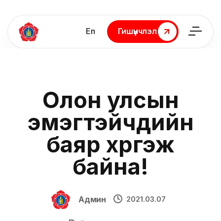
En
Гишүүнчлэл
Гишүүнчлэл
Олон улсын
эмэгтэйчүүдийн
баяр хүргэж
байна!
Админ
2021.03.07