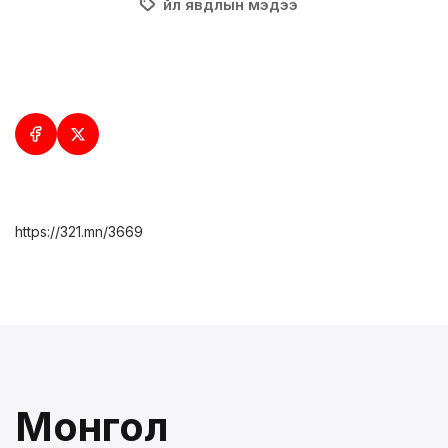
Үйл явдлын мэдээ
https://321.mn/3669
Монгол