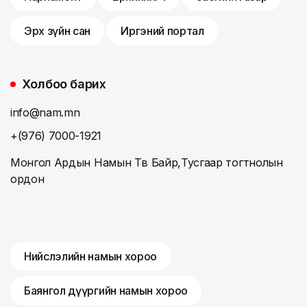
Эрх зүйн сан
Иргэний портал
Холбоо барих
info@nam.mn
+(976) 7000-1921
Монгол Ардын Намын Төв Байр,Тусгаар тогтнолын
ордон
Нийслэлийн намын хороо
Баянгол дүүргийн намын хороо