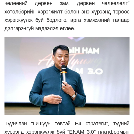
чөлөөний дөрвөн зам, дөрвөн чөлөөлөлт”
хөтөлбөрийн хэрэгжилт болон энэ хүрээнд төрөөс
хэрэгжүүлж буй бодлого, арга хэмжээний талаар
дэлгэрэнгүй мэдээлэл өглөө.
Түүнчлэн “Гишүүн төвтэй E4 стратеги”, түүний
хүрээнд хэрэгжүүлж буй “ENAM 3.0” платформын