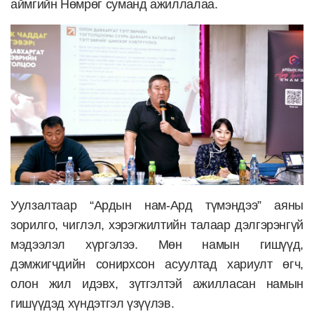
аймгийн Нөмрөг суманд ажиллалаа.
Уулзалтаар “Ардын нам-Ард түмэндээ” аяны
зорилго, чиглэл, хэрэгжилтийн талаар дэлгэрэнгүй
мэдээлэл хүргэлээ. Мөн намын гишүүд,
дэмжигчдийн сонирхсон асуултад хариулт өгч,
олон жил идэвх, зүтгэлтэй ажилласан намын
гишүүдэд хүндэтгэл үзүүлэв.