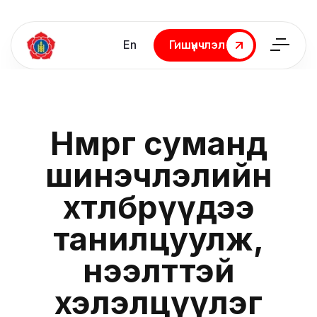
En
Гишүүнчлэл
Гишүүнчлэл
Нөмрөг суманд
шинэчлэлийн
хөтөлбөрүүдээ
танилцуулж,
нээлттэй
хэлэлцүүлэг