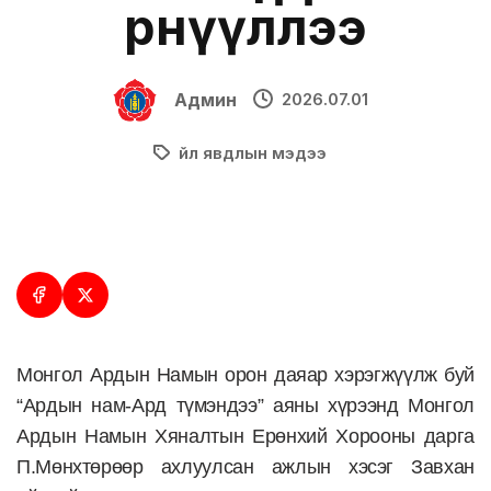
өрнүүллээ
Админ
2026.07.01
Үйл явдлын мэдээ
Монгол Ардын Намын орон даяар хэрэгжүүлж буй
“Ардын нам-Ард түмэндээ” аяны хүрээнд Монгол
Ардын Намын Хяналтын Ерөнхий Хорооны дарга
П.Мөнхтөрөөр ахлуулсан ажлын хэсэг Завхан