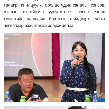
талаар танилцуулж, оролцогчдын саналыг сонсов.
Ажлын хэсгийнхэн уулзалтаас гарсан санал
хүсэлтийг цаашдын бодлого, шийдвэрт тусгах
чиглэлээр ажиллахаа илэрхийллээ.