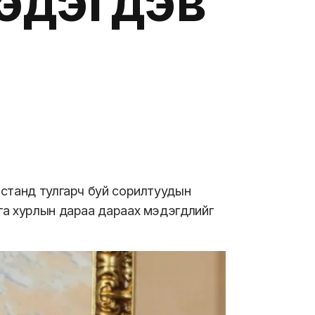
мэдэгдэв
истанд тулгарч буй сорилтуудын
га хурлын дараа дараах мэдэгдлийг