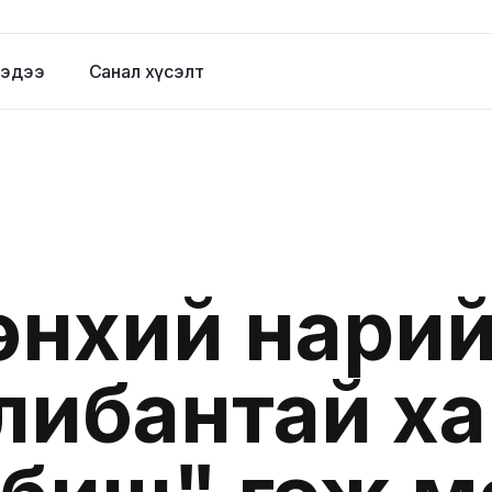
эдээ
Санал хүсэлт
өнхий нари
либантай х