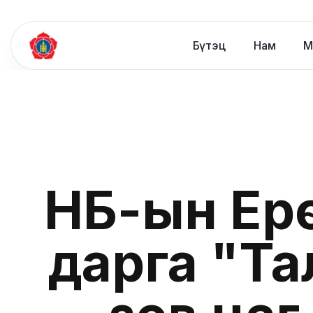
Бүтэц
Нам
М
НҮБ-ын Ер
дарга "Та