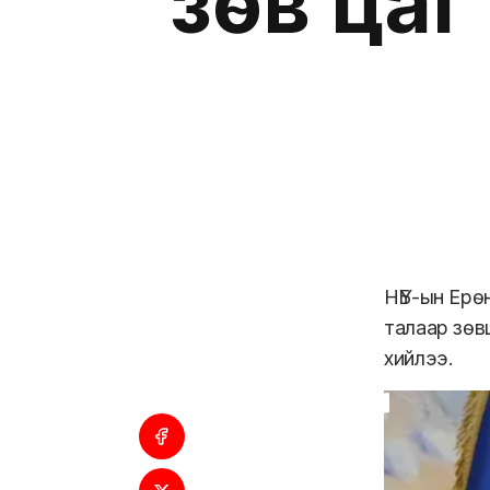
зөв цаг
НҮБ-ын Ерө
талаар зөв
хийлээ.