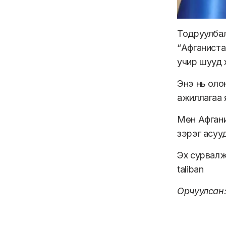
Тодруулбал
“Афганиста
учир шууд 
Энэ нь оло
ажиллагаа 
Мөн Афгани
зэрэг асуу
Эх сурвал
taliban
Орчуулсан