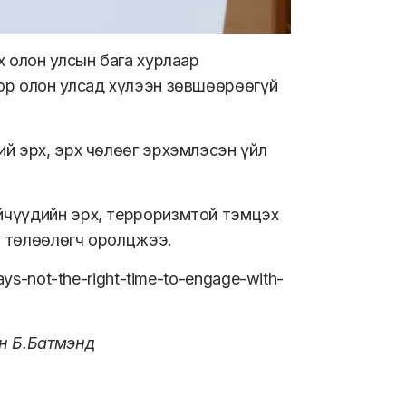
х олон улсын бага хурлаар
ор олон улсад хүлээн зөвшөөрөөгүй
й эрх, эрх чөлөөг эрхэмлэсэн үйл
йчүүдийн эрх, терроризмтой тэмцэх
ы төлөөлөгч оролцжээ.
ys-not-the-right-time-to-engage-with-
н Б.Батмэнд