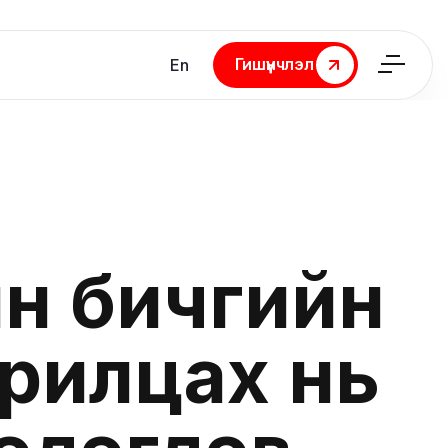
Гишүүнчлэл
En
Гишүүнчлэл
йн бичгийн
арилцах нь