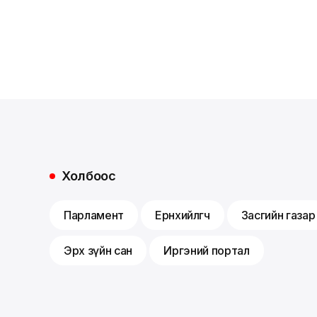
Холбоос
Парламент
Ерөнхийлөгч
Засгийн газар
Эрх зүйн сан
Иргэний портал