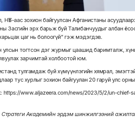
, НҮБ-аас зохион байгуулсан Афганистаны асуудлаар
ны Засгийн эрх барьж буй Талибанчуудыг албан ёсо
харьцах цаг нь болоогүй” гэж мэдэгдэв.
н улсын тогтсон дэг журмыг цаашид баримталж, хүни
явуулах зарчимтай холбоотой юм.
станд тулгамдаж буй хүмүүнлэгийн хямрал, эмэгтэ
длаар тус хурлыг зохион байгуулан 20 гаруй улс орн
ж:
https://www.aljazeera.com/news/2023/5/2/un-chief-sa
: Стратеги Академийн эрдэм шинжилгээний ажилта