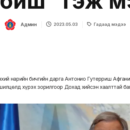
 биш" гэж 
Админ
2023.05.03
Гадаад мэдээ
нхий нарийн бичгийн дарга Антонио Гутерриш Афган
шилцөлд хүрэх зорилгоор Дохад хийсэн хаалттай ба