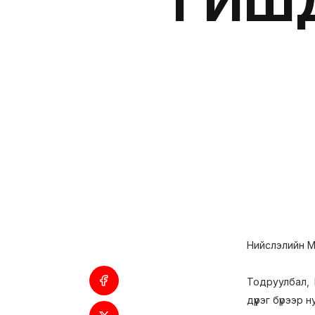
ГИШҮ
Нийслэлийн М
Тодруулбал, 
дүүрэг бүрээр