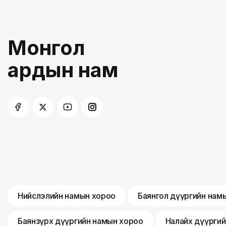
Монгол
ардын нам
Нийслэлийн намын хороо
Баянгол дүүргийн нам
Баянзүрх дүүргийн намын хороо
Налайх дүүрги