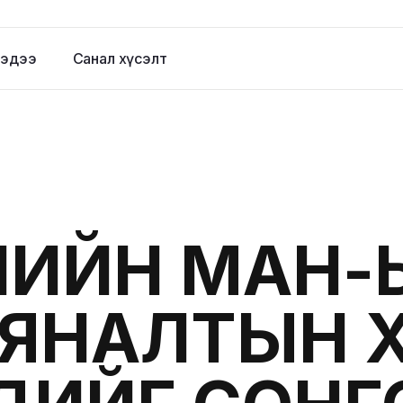
эдээ
Санал хүсэлт
ИЙН МАН-
ХЯНАЛТЫН 