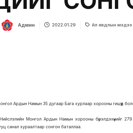
ҮДИЙГ СОН
Админ
2022.01.29
Үйл явдлын мэдээ
онгол Ардын Намын 35 дугаар Бага хурлаар хорооны гишүүд боло
Нийслэлийн Монгол Ардын Намын хорооны бүрэлдэхүүнийг 279 г
 нууц санал хураалтаар сонгон баталлаа.