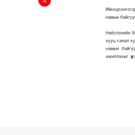
Ийнхүү сонго
намын байгуул
Нийслэлийн М
нууц санал ху
намын байгу
ажиллахыг үүр