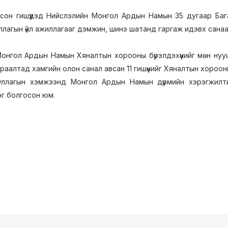
гдсон гишүүдэд Нийслэлийн Монгол Ардын Намын 35 дугаар Баг
лагын үйл ажиллагааг дэмжин, шинэ шатанд гаргаж идэвх санаач
онгол Ардын Намын Хяналтын хорооны бүрэлдэхүүнийг мөн нуу
раалтад хамгийн олон санал авсан 11 гишүүнийг Хяналтын хороон
уллагын хэмжээнд Монгол Ардын Намын дүрмийн хэрэгжилтий
эг болгосон юм.