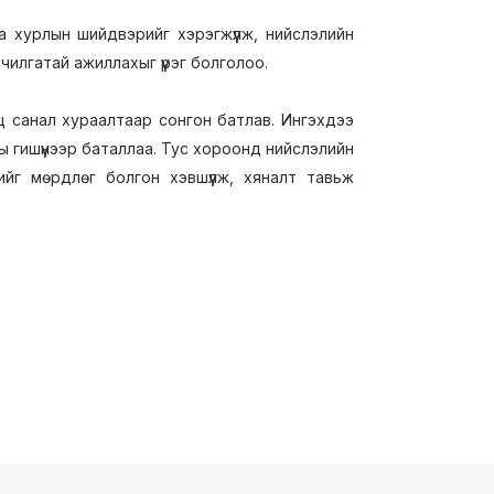
а хурлын шийдвэрийг хэрэгжүүлж, нийслэлийн
илгатай ажиллахыг үүрэг болголоо.
ц санал хураалтаар сонгон батлав. Ингэхдээ
ы гишүүнээр баталлаа. Тус хороонд нийслэлийн
г мөрдлөг болгон хэвшүүлж, хяналт тавьж