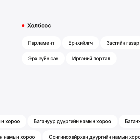
Холбоос
Парламент
Ерөнхийлөгч
Засгийн газар
Эрх зүйн сан
Иргэний портал
ын хороо
Багануур дүүргийн намын хороо
Баган
йн намын хороо
Сонгинохайрхан дүүргийн намын хор