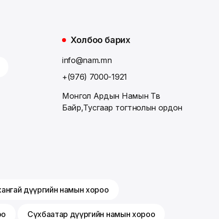
Холбоо барих
info@nam.mn
+(976) 7000-1921
Монгол Ардын Намын Төв
Байр,Тусгаар тогтнолын ордон
хангай дүүргийн намын хороо
оо
Сүхбаатар дүүргийн намын хороо