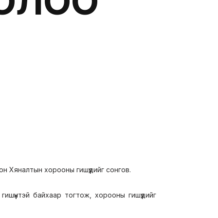
ГОЛОО
н Хяналтын хорооны гишүүдийг сонгов.
ишүүнтэй байхаар тогтож, хорооны гишүүдийг