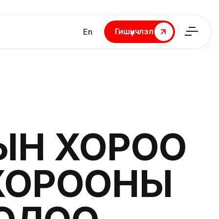
Гишүүнчлэл
En
Гишүүнчлэл
ЫН ХОРОО
ХОРООНЫ