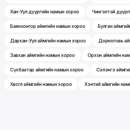
Хан-Уул дүүргийн намын хороо
Чингэлтэй дүүрг
Баянхонгор аймгийн намын хороо
Булган аймгий
Дархан-Уул аймгийн намын хороо
Дорноговь ай
Завхан аймгийн намын хороо
Орхон аймгийн на
Сүхбаатар аймгийн намын хороо
Сэлэнгэ аймги
Хөвсгөл аймгийн намын хороо
Хэнтий аймгийн нам
©
2026
Монгол ардын нам