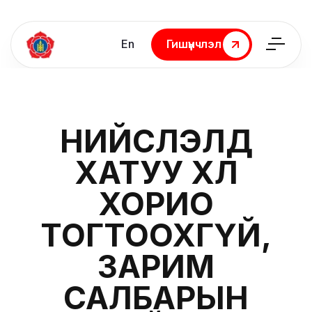
En
Гишүүнчлэл
Гишүүнчлэл
НИЙСЛЭЛД
ХАТУУ ХӨЛ
ХОРИО
ТОГТООХГҮЙ,
ЗАРИМ
САЛБАРЫН