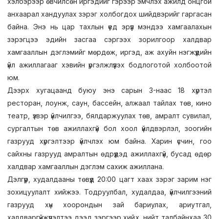
хэлбэрээр өвчилсөн иргэдийг гэрээр эмчлэх ажилд онцгой
анхаарал хандуулах зэрэг холбогдох шийдвэрийг гаргасан
байна. Энэ нь цар тахлын үед эрүүл мэндээ хамгаалахын
зэрэгцээ эдийн засгаа сэргээх зорилгоор халдвар
хамгааллын дэглэмийг мөрдөж, иргэд, аж ахуйн нэгжүүдийн
үйл ажиллагааг хэвийн үргэлжлүүлэх бодлоготой холбоотой
юм.
Дээрх хугацаанд буюу энэ сарын 3-наас 18 хүртэл
ресторан, лоунж, саун, бассейн, алжаал тайлах төв, кино
театр, үзвэр үйлчилгээ, бялдаржуулах төв, амралт сувилал,
сургалтын төв ажиллахгүй бол хоол үйлдвэрлэл, зоогийн
газрууд хүргэлтээр үйлчлэх юм байна. Харин үсчин, гоо
сайхны газрууд амралтын өдрүүдэд ажиллахгүй, бусад өдөр
халдвар хамгааллын дэглэм сахиж ажиллана.
Дэлгүүр, худалдааны төвүүд 20:00 цагт хаах зэрэг зарим нэг
зохицуулалт хийжээ. Тодруулбал, худалдаа, үйлчилгээний
газрууд хүн хоорондын зай бариулах, ариутгал,
халдваргүйжүүлэлтээ дээд зэргээр хийх, нийт талбайнхаа 30