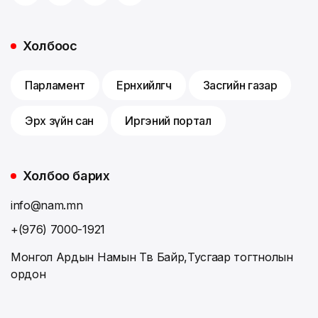
Холбоос
Парламент
Ерөнхийлөгч
Засгийн газар
Эрх зүйн сан
Иргэний портал
Холбоо барих
info@nam.mn
+(976) 7000-1921
Монгол Ардын Намын Төв Байр,Тусгаар тогтнолын
ордон