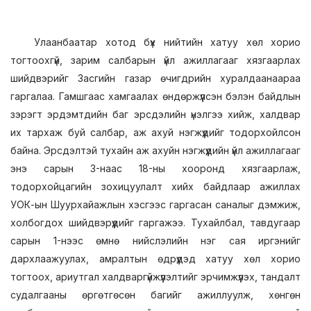
Улаанбаатар хотод бүх нийтийн хатуу хөл хорио
тогтоохгүй, зарим салбарын үйл ажиллагааг хязгаарлах
шийдвэрийг Засгийн газар өчигдрийн хуралдаанаараа
гаргалаа. Гамшгаас хамгаалах өндөржүүлсэн бэлэн байдлын
зэрэгт эрдэмтдийн баг эрсдэлийн үнэлгээ хийж, халдвар
их тархаж буй салбар, аж ахуй нэгжүүдийг тодорхойлсон
байна. Эрсдэлтэй тухайн аж ахуйн нэгжүүдийн үйл ажиллагааг
энэ сарын 3-наас 18-ны хооронд хязгаарлаж,
тодорхойцагийн зохицуулалт хийх байдлаар ажиллах
УОК-ын Шуурхайажлын хэсгээс гаргасан саналыг дэмжиж,
холбогдох шийдвэрүүдийг гаргажээ. Тухайлбал, тавдугаар
сарын 1-нээс өмнө нийслэлийн нэг сая иргэнийг
дархлаажуулах, амралтын өдрүүдэд хатуу хөл хорио
тогтоох, ариутгал халдваргүйжүүлэлтийг эрчимжүүлэх, тандалт
судалгааны өргөтгөсөн багийг ажиллуулж, хөнгөн