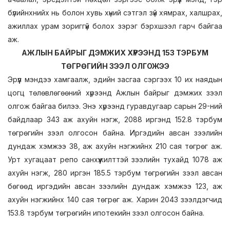
бүлийнхнийх нь болон хувь хүний сэтгэл зүй хямрах, халшрах,
ажиллах урам зориггүй болох зэрэг бэрхшээл гарч байгаа
аж.
АЖЛЫН БАЙРЫГ ДЭМЖИХ ХҮРЭЭНД 153 ТЭРБУМ
ТӨГРӨГИЙН ЗЭЭЛ ОЛГОЖЭЭ
Эрүүл мэндээ хамгаалж, эдийн засгаа сэргээх 10 их наядын
цогц төлөвлөгөөний хүрээнд Ажлын байрыг дэмжих зээл
олгож байгаа билээ. Энэ хүрээнд гуравдугаар сарын 29-ний
байдлаар 343 аж ахуйн нэгж, 2088 иргэнд 152.8 тэрбум
төгрөгийн зээл олгосон байна. Иргэдийн авсан зээлийн
дундаж хэмжээ 38, аж ахуйн нэгжийнх 210 сая төгрөг аж.
Урт хугацаат репо санхүүжилттэй зээлийн тухайд 1078 аж
ахуйн нэгж, 280 иргэн 185.5 тэрбум төгрөгийн зээл авсан
бөгөөд иргэдийн авсан зээлийн дундаж хэмжээ 123, аж
ахуйн нэгжийнх 140 сая төгрөг аж. Харин 2043 зээлдэгчид
153.8 тэрбум төгрөгийн ипотекийн зээл олгосон байна.