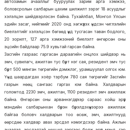
автозамын ачааллыг бууруулах зарим арга хэмжээ,
боловсролын салбарын цахим шилжилт зэрэг 18 асуудлыг
хэлэлцэн шийдвэрлэсэн байна. Тухайлбал, Монгол Улсын
эдийн засаг, нийгмийг 2020 онд хөгжүүлэх үндсэн чиглэлийн
биелэлтийг хэлэлцсэн бөгөөд үүнд тусгасан таван бодлого,
20 зорилт, 127 арга хэмжээний биелэлт өнгөрсөн оны
эцсийн байдлаар 75.9 хувьтай гарсан байна.
Засгийн газраас гаргасан дараагийн онцлох шийдвэр нь
эмч, сувилагч, ажилтан тус бүрт нэг сая, резидент эмч тус
бүрт 500 мянган төгрөгийн дэмжлэг, урамшуулал олгох юм.
Үүнд шаардагдах хоёр тэрбум 780 сая төгрөгийг Засгийн
газрын нөөц сангаас гаргах юм байна. Халдварын
голомтод 2230 эмч, ажилтан, 1100 резидент эмч ажиллаж
байна. Өнгөрсөн оны арваннэгдүгээр сараас хойш эрүүл
мэндийн салбарынхан бүрэн бүрэлдэхүүнээрээ ажиллаж
байгаа боловч халдварын тоо өсөж, эмч, ажилтнууд
өөрсдөө халдвар авах эрсдэл нэмэгдсээр байна. Ажлын
ачаалал, эрсдэлтэй нөхцөл зэргээс болж эрүүл мэнд, гэр