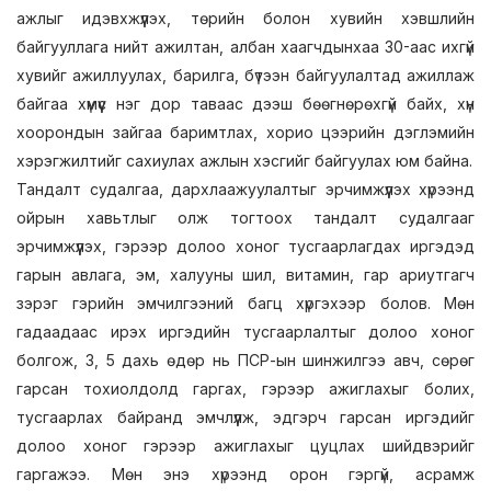
ажлыг идэвхжүүлэх, төрийн болон хувийн хэвшлийн
байгууллага нийт ажилтан, албан хаагчдынхаа 30-аас ихгүй
хувийг ажиллуулах, барилга, бүтээн байгуулалтад ажиллаж
байгаа хүмүүс нэг дор таваас дээш бөөгнөрөхгүй байх, хүн
хоорондын зайгаа баримтлах, хорио цээрийн дэглэмийн
хэрэгжилтийг сахиулах ажлын хэсгийг байгуулах юм байна.
Тандалт судалгаа, дархлаажуулалтыг эрчимжүүлэх хүрээнд
ойрын хавьтлыг олж тогтоох тандалт судалгааг
эрчимжүүлэх, гэрээр долоо хоног тусгаарлагдах иргэдэд
гарын авлага, эм, халууны шил, витамин, гар ариутгагч
зэрэг гэрийн эмчилгээний багц хүргэхээр болов. Мөн
гадаадаас ирэх иргэдийн тусгаарлалтыг долоо хоног
болгож, 3, 5 дахь өдөр нь ПСР-ын шинжилгээ авч, сөрөг
гарсан тохиолдолд гаргах, гэрээр ажиглахыг болих,
тусгаарлах байранд эмчлүүлж, эдгэрч гарсан иргэдийг
долоо хоног гэрээр ажиглахыг цуцлах шийдвэрийг
гаргажээ. Мөн энэ хүрээнд орон гэргүй, асрамж