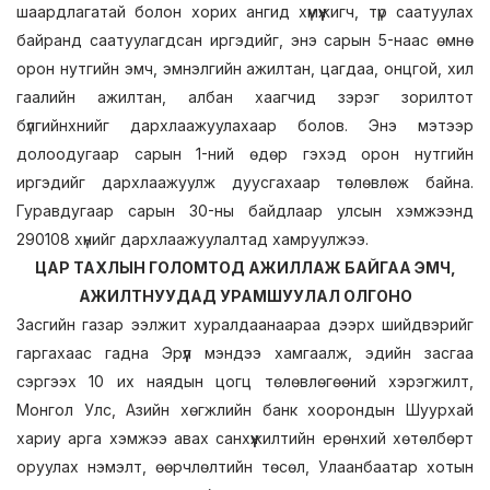
шаардлагатай болон хорих ангид хүмүүжигч, түр саатуулах
байранд саатуулагдсан иргэдийг, энэ сарын 5-наас өмнө
орон нутгийн эмч, эмнэлгийн ажилтан, цагдаа, онцгой, хил
гаалийн ажилтан, албан хаагчид зэрэг зорилтот
бүлгийнхнийг дархлаажуулахаар болов. Энэ мэтээр
долоодугаар сарын 1-ний өдөр гэхэд орон нутгийн
иргэдийг дархлаажуулж дуусгахаар төлөвлөж байна.
Гуравдугаар сарын 30-ны байдлаар улсын хэмжээнд
290108 хүнийг дархлаажуулалтад хамруулжээ.
ЦАР ТАХЛЫН ГОЛОМТОД АЖИЛЛАЖ БАЙГАА ЭМЧ,
АЖИЛТНУУДАД УРАМШУУЛАЛ ОЛГОНО
Засгийн газар ээлжит хуралдаанаараа дээрх шийдвэрийг
гаргахаас гадна Эрүүл мэндээ хамгаалж, эдийн засгаа
сэргээх 10 их наядын цогц төлөвлөгөөний хэрэгжилт,
Монгол Улс, Азийн хөгжлийн банк хоорондын Шуурхай
хариу арга хэмжээ авах санхүүжилтийн ерөнхий хөтөлбөрт
оруулах нэмэлт, өөрчлөлтийн төсөл, Улаанбаатар хотын