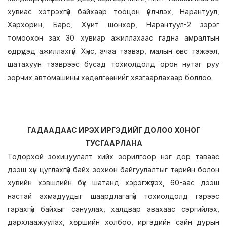
хувиас хэтрэхгүй байхаар тооцон үйлчлэх, Нарантуул,
Хархорин, Барс, Хүчит шонхор, Нарантуул-2 зэрэг
томоохон зах 30 хувиар ажиллахаас гадна амралтын
өдрүүдэд ажиллахгүй. Хүнс, ачаа тээвэр, малын өвс тэжээл,
шатахуун тээврээс бусад тохиолдолд орон нутаг руу
зорчих автомашины хөдөлгөөнийг хязгаарлахаар боллоо.
ГАДААДААС ИРЭХ ИРГЭДИЙГ ДОЛОО ХОНОГ
ТУСГААРЛАНА
Тодорхой зохицуулалт хийх зорилгоор нэг дор таваас
дээш хүн цуглахгүй байх зохион байгуулалтыг төрийн болон
хувийн хэвшлийн бүх шатанд хэрэгжүүлэх, 60-аас дээш
настай ахмадуудыг шаардлагагүй тохиолдолд гэрээс
гарахгүй байхыг сануулах, халдвар авахаас сэргийлэх,
дархлаажуулах, хөршийн холбоо, иргэдийн сайн дурын