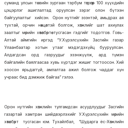
суманд улсын төсвийн зургаан тэрбум төгрөгөөр 100 хүүхдийн
цэцэрлэг ашиглалтад оруулсан зэрэг олон бүтээн
байгуулалтыг хийсэн. Орон нутгийг эзэнтэй, амьдрах ая
тухтай, орчин нөхцөлтэй болгож, хөгжлийг шат ахиулах
заалтыг мөрийн хөтөлбөртөө тусгасан гэдгийг тодотгов. Говь-
Алтай аймгийн иргэд “У.Хүрэлсүхийн Засгийн газар
Улаанбаатар хотын утааг мэдэгдэхүйц бууруулсан.
Алдагдсан орд газруудыг эзэнжүүлж, ард түмэн
байгалийн баялгаасаа хувь хүртдэг жишиг тогтоосон. Хий
хоосон ярьдаггүй, амлалтаа ажил болгож чаддаг хүн
учраас бид дэмжиж байгаа” гэлээ.
Орон нутгийн хөгжлийн тулгамдсан асуудлуудыг Засгийн
газартай хамтран шийдвэрлэхийг У.Хүрэлсүхийн мөрийн
хөтөлбөрт тусгасан юм. Тухайлбал, “Шударга ёс-Хөгжлийн