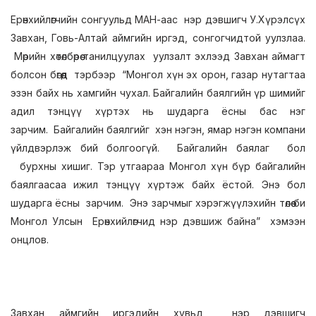
Ерөнхийлөгчийн сонгуульд МАН-аас нэр дэвшигч У.Хүрэлсүх
Завхан, Говь-Алтай аймгийн иргэд, сонгогчидтой уулзлаа.
Мөрийн хөтөлбөрөө танилцуулах уулзалт эхлээд Завхан аймагт
болсон бөгөөд тэрбээр “Монгол хүн эх орон, газар нутагтаа
эзэн байх нь хамгийн чухал. Байгалийн баялгийн үр шимийг
адил тэнцүү хүртэх нь шударга ёсны бас нэг
зарчим. Байгалийн баялгийг хэн нэгэн, ямар нэгэн компани
үйлдвэрлэж бий болгоогүй. Байгалийн баялаг бол
бурхны хишиг. Тэр утгаараа Монгол хүн бүр байгалийн
баялгаасаа ижил тэнцүү хүртэж байх ёстой. Энэ бол
шударга ёсны зарчим. Энэ зарчмыг хэрэгжүүлэхийн төлөө би
Монгол Улсын Ерөнхийлөгчид нэр дэвшиж байна” хэмээн
онцлов.
Завхан аймгийн иргэдийн хувьд нэр дэвшигч