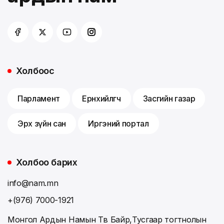
Холбоос
Парламент
Ерөнхийлөгч
Засгийн газар
Эрх зүйн сан
Иргэний портал
Холбоо барих
info@nam.mn
+(976) 7000-1921
Монгол Ардын Намын Төв Байр,Тусгаар тогтнолын