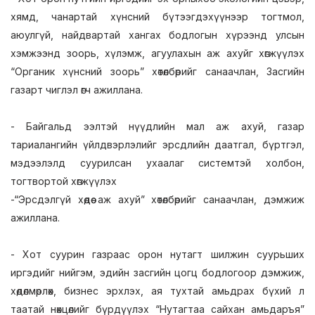
хямд, чанартай хүнсний бүтээгдэхүүнээр тогтмол,
аюулгүй, найдвартай хангах бодлогын хүрээнд улсын
хэмжээнд зоорь, хүлэмж, агуулахын аж ахуйг хөгжүүлэх
“Органик хүнсний зоорь” хөтөлбөрийг санаачлан, Засгийн
газарт чиглэл өгч ажиллана.
- Байгальд ээлтэй нүүдлийн мал аж ахуй, газар
тариалангийн үйлдвэрлэлийг эрсдлийн даатгал, бүртгэл,
мэдээлэлд суурилсан ухаалаг системтэй холбон,
тогтвортой хөгжүүлэх
-“Эрсдэлгүй хөдөө аж ахуй” хөтөлбөрийг санаачлан, дэмжиж
ажиллана.
- Хот суурин газраас орон нутагт шилжин суурьших
иргэдийг нийгэм, эдийн засгийн цогц бодлогоор дэмжиж,
хөдөлмөрлөх, бизнес эрхлэх, ая тухтай амьдрах бүхий л
таатай нөхцөлийг бүрдүүлэх “Нутагтаа сайхан амьдаръя”