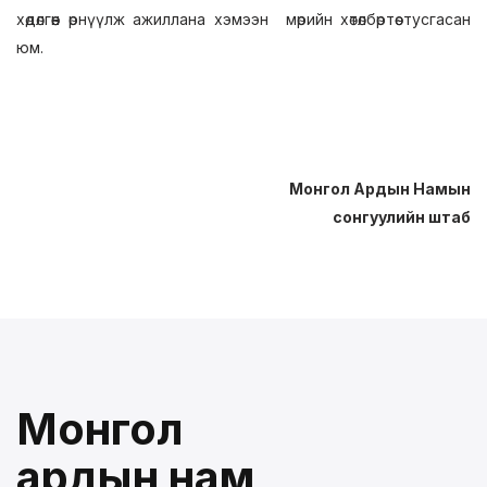
хөдөлгөөн өрнүүлж ажиллана хэмээн мөрийн хөтөлбөртөө тусгасан
юм.
Монгол Ардын Намын
сонгуулийн штаб
Монгол
ардын нам