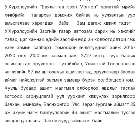
У.Хүрэлсүхийн “Баялагтаа эзэн Монгол” уриатай мөрийн
хөтөлбөрийг талархан дэмжиж байгаа нь уулзалтын уур
амьсгалаас харагдаж байв. Зам дагаж хөгжил гэдэг.
У.Хүрэлсүхийн Засгийн газар автозам барих нь хөгжлийг
тэлэх, цаг хэмнэх эдийн засгийн өндөр ач холбогдолтой гэж
үзэн замын салбарт томоохон өөрчлөлтүүдийг хийж 2016-
2020 онд 2100 км засмал зам, 2727 метр гүүр барьж
ашиглалтад оруулжээ. Тухайлбал, Улиастай-Тосонцэнгэл
чиглэлийн 67 км автозамыг ашиглалтад оруулснаар Завхан
аймаг нийслэлтэй засмал замаар бүрэн холбогдсон юм.
Хууль бусаар ашигт малтмал олборлох явдлыг таслан
зогсоох хариуцлагай уул уурхайг хөгжүүлэх зорилгоор
Завхан, Өмнөговь, Баянхонгор, Увс зэрэг зургаан аймагт 35
аж ахуйн нэгж байгууллагын 46 ашигт малтмалын тусгай
зөвшөөрөл цуцалсныг Завханчууд сайшааж байв.