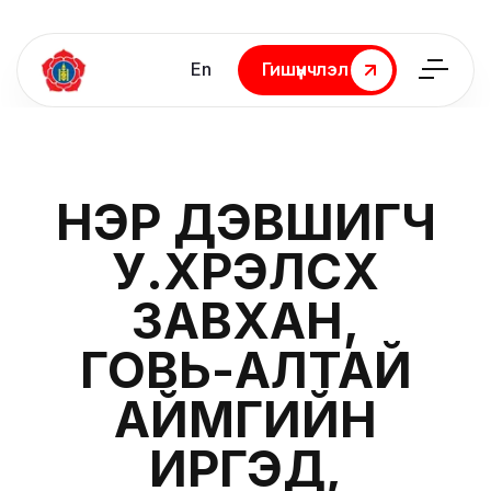
En
Гишүүнчлэл
Гишүүнчлэл
НЭР ДЭВШИГЧ
У.ХҮРЭЛСҮХ
ЗАВХАН,
ГОВЬ-АЛТАЙ
АЙМГИЙН
ИРГЭД,