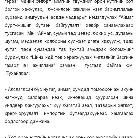
гэрээ” мөрийн хөтөлбөрт аймгийн төвүүдийг орон нутгийн хот
болгон хөгжүүлэх, бүсчилсэн хөгжлийн үзэл баримтлалын
хүрээнд аймгуудын өрсөлдөх чадварыг нэмэгдүүлэх “Аймаг
бүрт–жишиг бүтээн байгуулалт” хөтөлбөр санаачлахаар
тусгасан. Мөн “Аймаг, сумын төвд цэвэр, бохир ус, дулааны
шугам, мэдээлэл холбооны сүлжээг өргөтгөн хөгжүүлж, төрөлх
нутаг, төрсөн сумандаа тав тухтай амьдрах боломжийг
бүрдүүлэх “Шинэ хөдөө” төсөл хэрэгжүүлэх чиглэлийг Засгийн
газарт өгч ажиллана” хэмээн тусгаад байгаа юм.
Тухайлбал,
-
Алслагдсан бүс нутаг, аймаг, сумдад томоохон аж ахуйн
нэгжүүд салбараа нээх, инновацид суурилсан шинэ
үйлдвэр байгуулахыг хүү багатай зээл, татварын хөнгөлөлт,
хөрөнгө оруулалт, импортын бүтээгдэхүүнээс хамгаалах
бодлогоор дэмжинэ.
- Хот орон нутгийн иргэдийг эх орныхоо экологийн цэвэр,