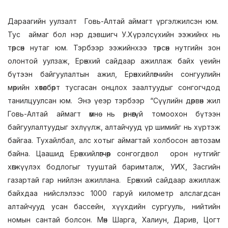
Дараагийн уулзалт Говь-Алтай аймагт үргэлжилсэн юм.
Тус аймаг бол нэр дэвшигч У.Хүрэлсүхийн ээжийнх нь
төрсөн нутаг юм. Тэрбээр ээжийнхээ төрсөн нутгийн зон
олонтой уулзаж, Ерөнхий сайдаар ажиллаж байх үеийн
бүтээн байгуулалтын ажил, Ерөнхийлөгчийн сонгуулийн
мөрийн хөтөлбөрт тусгасан онцлох заалтуудыг сонгогчдод
танилцуулсан юм. Энэ үеэр тэрбээр “Сүүлийн дөрвөн жил
Говь-Алтай аймагт өмнө нь өрнөөгүй томоохон бүтээн
байгуулалтуудыг эхлүүлж, алтайчууд үр шимийг нь хүртэж
байгаа. Тухайлбал, алс хотыг аймагтай холбосон автозам
байна. Цаашид Ерөнхийлөгчөөр сонгогдвол орон нутгийг
хөгжүүлэх бодлогыг тууштай баримталж, УИХ, Засгийн
газартай гар нийлэн ажиллана. Ерөнхий сайдаар ажиллаж
байхдаа нийслэлээс 1000 гаруй километр алслагдсан
алтайчууд усан бассейн, хүүхдийн сургууль, нийтийн
номын сантай болсон. Мөн Шарга, Халиун, Дарив, Цогт