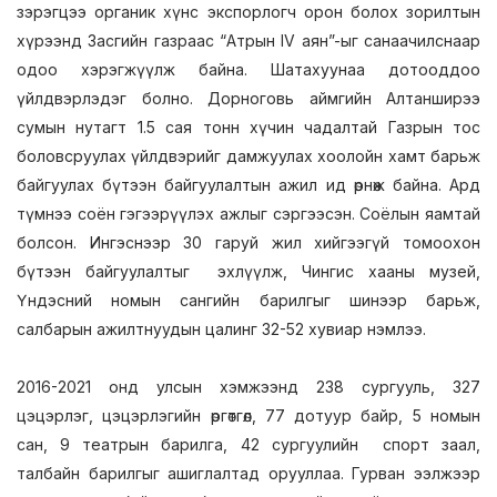
зэрэгцээ органик хүнс экспорлогч орон болох зорилтын
хүрээнд Засгийн газраас “Атрын IV аян”-ыг санаачилснаар
одоо хэрэгжүүлж байна. Шатахуунаа дотооддоо
үйлдвэрлэдэг болно. Дорноговь аймгийн Алтанширээ
сумын нутагт 1.5 сая тонн хүчин чадалтай Газрын тос
боловсруулах үйлдвэрийг дамжуулах хоолойн хамт барьж
байгуулах бүтээн байгуулалтын ажил ид өрнөж байна. Ард
түмнээ соён гэгээрүүлэх ажлыг сэргээсэн. Соёлын яамтай
болсон. Ингэснээр 30 гаруй жил хийгээгүй томоохон
бүтээн байгуулалтыг эхлүүлж, Чингис хааны музей,
Үндэсний номын сангийн барилгыг шинээр барьж,
салбарын ажилтнуудын цалинг 32-52 хувиар нэмлээ.
2016-2021 онд улсын хэмжээнд 238 сургууль, 327
цэцэрлэг, цэцэрлэгийн өргөтгөл, 77 дотуур байр, 5 номын
сан, 9 театрын барилга, 42 сургуулийн спорт заал,
талбайн барилгыг ашиглалтад орууллаа. Гурван ээлжээр