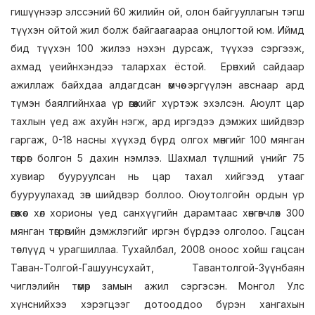
гишүүнээр элссэний 60 жилийн ой, олон байгууллагын тэгш
түүхэн ойтой жил болж байгаагаараа онцлогтой юм. Иймд
бид түүхэн 100 жилээ нэхэн дурсаж, түүхээ сэргээж,
ахмад үеийнхэндээ талархах ёстой. Ерөнхий сайдаар
ажиллаж байхдаа алдагдсан өмчөө эргүүлэн авснаар ард
түмэн баялгийнхаа үр өгөөжийг хүртэж эхэлсэн. Аюулт цар
тахлын үед аж ахуйн нэгж, ард иргэдээ дэмжих шийдвэр
гаргаж, 0-18 насны хүүхэд бүрд олгох мөнгийг 100 мянган
төгрөг болгон 5 дахин нэмлээ. Шахмал түлшний үнийг 75
хувиар бууруулсан нь цар тахал хийгээд утааг
бууруулахад зөв шийдвэр боллоо. Оюутолгойн ордын үр
өгөөжөөс хөл хорионы үед санхүүгийн дарамтаас хөнгөвчлөх 300
мянган төгрөгийн дэмжлэгийг иргэн бүрдээ олголоо. Гацсан
төслүүд ч урагшиллаа. Тухайлбал, 2008 оноос хойш гацсан
Таван-Толгой-Гашуунсухайт, Тавантолгой-Зүүнбаян
чиглэлийн төмөр замын ажил сэргэсэн. Монгол Улс
хүнснийхээ хэрэгцээг дотооддоо бүрэн хангахын