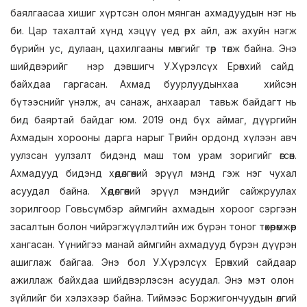
баялгаасаа хишиг хүртсэн олон мянган ахмадуудын нэг нь
би. Цар тахалтай хүнд хэцүү үед өрх айл, аж ахуйн нэгж
бүрийн ус, дулаан, цахилгааны мөнгийг төр төлж байна. Энэ
шийдвэрийг нэр дэвшигч У.Хүрэлсүх Ерөнхий сайд
байхдаа гаргасан. Ахмад буурлуудынхаа хийсэн
бүтээснийг үнэлж, ач санаж, анхаарал тавьж байдагт нь
бид баяртай байдаг юм. 2019 онд бүх аймаг, дүүргийн
Ахмадын хорооны дарга нарыг Төрийн ордонд хүлээн авч
уулзсан уулзалт бидэнд маш том урам зоригийг өгсөн.
Ахмадууд бидэнд хөдөлгөөний эрүүл мэнд гэж нэг чухал
асуудал байна. Хөдөлгөөний эрүүл мэндийг сайжруулах
зорилгоор Говьсүмбэр аймгийн ахмадын хороог сэргээн
засалтын болон чийрэгжүүлэлтийн иж бүрэн тоног төхөөрөмжөөр
хангасан. Үүнийгээ манай аймгийн ахмадууд бүрэн дүүрэн
ашиглаж байгаа. Энэ бол У.Хүрэлсүх Ерөнхий сайдаар
ажиллаж байхдаа шийдвэрлэсэн асуудал. Энэ мэт олон
зүйлийг би хэлэхээр байна. Тиймээс Боржигончуудын өлгий