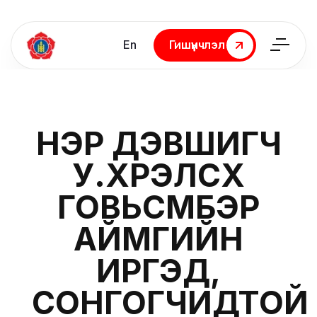
En
Гишүүнчлэл
Гишүүнчлэл
НЭР ДЭВШИГЧ
У.ХҮРЭЛСҮХ
ГОВЬСҮМБЭР
АЙМГИЙН
ИРГЭД,
СОНГОГЧИДТОЙ