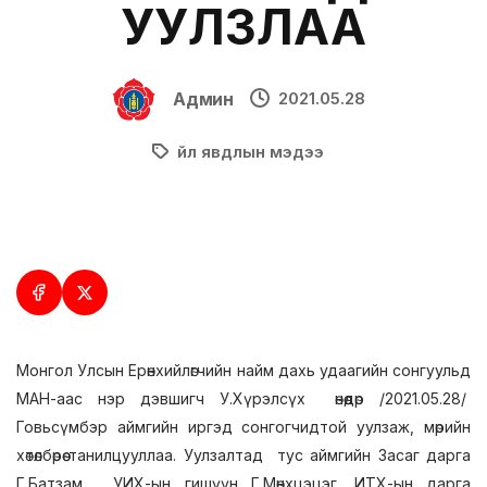
УУЛЗЛАА
Админ
2021.05.28
Үйл явдлын мэдээ
Монгол Улсын Ерөнхийлөгчийн найм дахь удаагийн сонгуульд
МАН-аас нэр дэвшигч У.Хүрэлсүх өнөөдөр /2021.05.28/
Говьсүмбэр аймгийн иргэд сонгогчидтой уулзаж, мөрийн
хөтөлбөрөө танилцууллаа. Уулзалтад тус аймгийн Засаг дарга
Г.Батзам, УИХ-ын гишүүн Г.Мөнхцэцэг, ИТХ-ын дарга