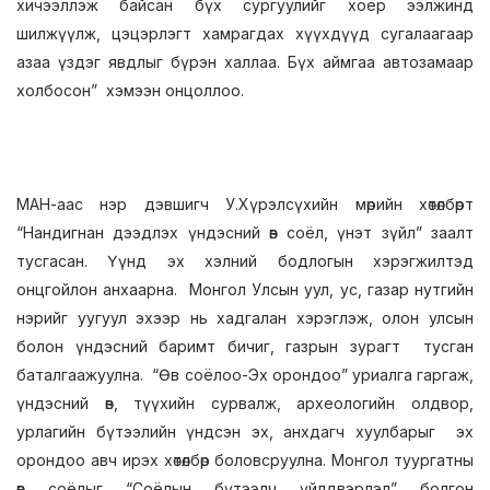
хичээллэж байсан бүх сургуулийг хоёр ээлжинд
шилжүүлж, цэцэрлэгт хамрагдах хүүхдүүд сугалаагаар
азаа үздэг явдлыг бүрэн халлаа. Бүх аймгаа автозамаар
холбосон” хэмээн онцоллоо.
МАН-аас нэр дэвшигч У.Хүрэлсүхийн мөрийн хөтөлбөрт
“Нандигнан дээдлэх үндэсний өв соёл, үнэт зүйл” заалт
тусгасан. Үүнд эх хэлний бодлогын хэрэгжилтэд
онцгойлон анхаарна. Монгол Улсын уул, ус, газар нутгийн
нэрийг уугуул эхээр нь хадгалан хэрэглэж, олон улсын
болон үндэсний баримт бичиг, газрын зурагт тусган
баталгаажуулна. “Өв соёлоо-Эх орондоо” уриалга гаргаж,
үндэсний өв, түүхийн сурвалж, археологийн олдвор,
урлагийн бүтээлийн үндсэн эх, анхдагч хуулбарыг эх
орондоо авч ирэх хөтөлбөр боловсруулна. Монгол туургатны
өв соёлыг “Соёлын бүтээлч үйлдвэрлэл” болгон