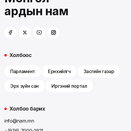
ардын нам
Холбоос
Парламент
Ерөнхийлөгч
Засгийн газар
Эрх зүйн сан
Иргэний портал
Холбоо барих
info@nam.mn
+(976) 7000-1921