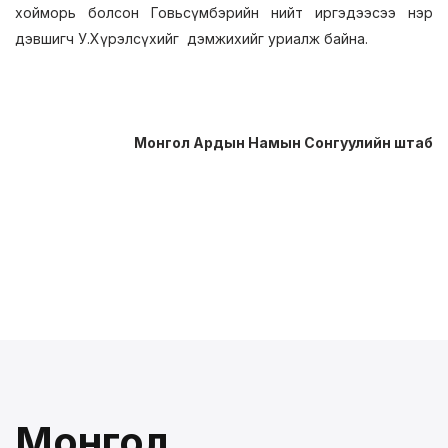
хойморь болсон Говьсүмбэрийн нийт иргэдээсээ нэр
дэвшигч У.Хүрэлсүхийг дэмжихийг уриалж байна.
Монгол Ардын Намын Сонгуулийн штаб
Монгол