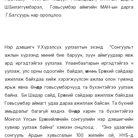
Ш.Билэггүмбэрэл, Говьсүмбэр аймгийн МАН-ын дарга
Г.Батсуурь нар оролцлоо.
Нэр дэвшигч У.Хүрэлсүх уулзалтын эхэнд “Сонгуульт
ажлын хүрээнд миний бие баруун, зүүн аймгуудаар явж
ард иргэдтэйгээ уулзлаа. Улаанбаатарын иргэдтэйгээ ч
уулзаж, улс орны одоогийн байдал, өмнө нь Ерөнхий сайдаар
ажиллаж байхдаа хийж хэрэгжүүлсэн ажлаа олон түмэнд
ярьж явна. Өнөөдөр говьсүмбэрчүүд та бүхэнтэйгээ уулзаж
байна. Би Шадар сайд, Ерөнхий сайдаар ажиллаж байхдаа
Говьсүмбэр аймагт удаа дараа ажиллаж байсан. Та бүхний
амьдралыг багагүй мэднэ. Өнөөдөр харин та бүхэнтэйгээ
Монгол Улсын Ерөнхийлөгчийн сонгуулийн нэр дэвшигчийн
хувиар уулзаж байна” хэмээн онцлоод . “Энэ удаагийн
сонгууль Ардын хувьсгалын 100 жилийн ой, НҮБ-д