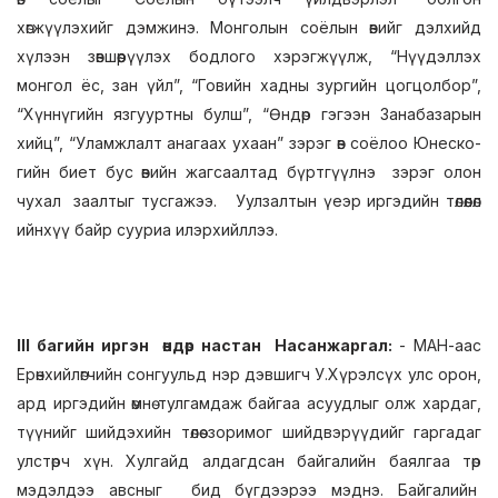
хөгжүүлэхийг дэмжинэ. Монголын соёлын өвийг дэлхийд
хүлээн зөвшөөрүүлэх бодлого хэрэгжүүлж, “Нүүдэллэх
монгол ёс, зан үйл”, “Говийн хадны зургийн цогцолбор”,
“Хүннүгийн язгууртны булш”, “Өндөр гэгээн Занабазарын
хийц”, “Уламжлалт анагаах ухаан” зэрэг өв соёлоо Юнеско-
гийн биет бус өвийн жагсаалтад бүртгүүлнэ зэрэг олон
чухал заалтыг тусгажээ. Уулзалтын үеэр иргэдийн төлөөлөл
ийнхүү байр сууриа илэрхийллээ.
III багийн иргэн өндөр настан Насанжаргал:
- МАН-аас
Ерөнхийлөгчийн сонгуульд нэр дэвшигч У.Хүрэлсүх улс орон,
ард иргэдийн өмнө тулгамдаж байгаа асуудлыг олж хардаг,
түүнийг шийдэхийн төлөө зоримог шийдвэрүүдийг гаргадаг
улстөрч хүн. Хулгайд алдагдсан байгалийн баялгаа төр
мэдэлдээ авсныг бид бүгдээрээ мэднэ. Байгалийн