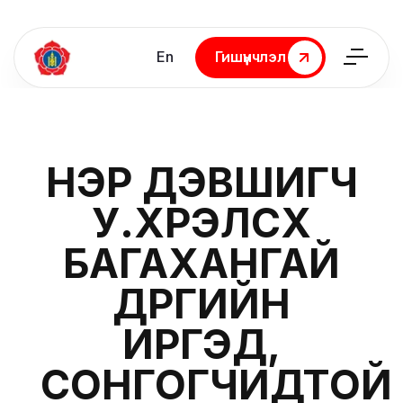
En
Гишүүнчлэл
Гишүүнчлэл
НЭР ДЭВШИГЧ
У.ХҮРЭЛСҮХ
БАГАХАНГАЙ
ДҮҮРГИЙН
ИРГЭД,
СОНГОГЧИДТОЙ