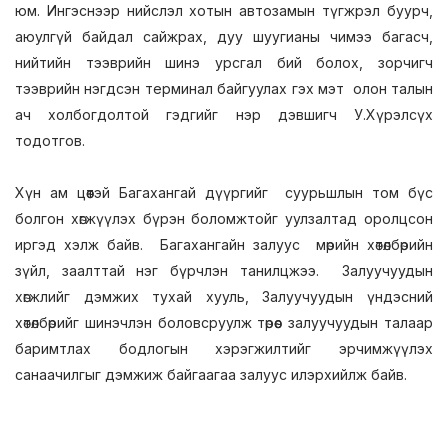
юм. Ингэснээр нийслэл хотын автозамын түгжрэл буурч,
аюулгүй байдал сайжрах, дуу шуугианы чимээ багасч,
нийтийн тээврийн шинэ урсгал бий болох, зорчигч
тээврийн нэгдсэн терминал байгуулах гэх мэт олон талын
ач холбогдолтой гэдгийг нэр дэвшигч У.Хүрэлсүх
тодотгов.
Хүн ам цөөтэй Багахангай дүүргийг суурьшлын том бүс
болгон хөгжүүлэх бүрэн боломжтойг уулзалтад оролцсон
иргэд хэлж байв. Багахангайн залуус мөрийн хөтөлбөрийн
зүйл, заалттай нэг бүрчлэн танилцжээ. Залуучуудын
хөгжлийг дэмжих тухай хууль, Залуучуудын үндэсний
хөтөлбөрийг шинэчлэн боловсруулж төрөөс залуучуудын талаар
баримтлах бодлогын хэрэгжилтийг эрчимжүүлэх
санаачилгыг дэмжиж байгаагаа залуус илэрхийлж байв.