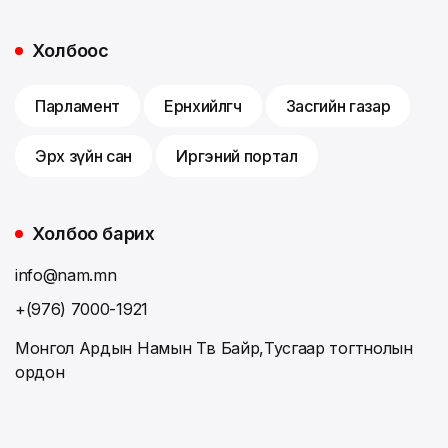
Холбоос
Парламент
Ерөнхийлөгч
Засгийн газар
Эрх зүйн сан
Иргэний портал
Холбоо барих
info@nam.mn
+(976) 7000-1921
Монгол Ардын Намын Төв Байр,Тусгаар тогтнолын
ордон