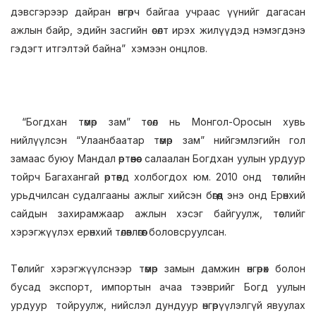
дэвсгэрээр дайран өнгөрч байгаа учраас үүнийг дагасан
ажлын байр, эдийн засгийн өсөлт ирэх жилүүдэд нэмэгдэнэ
гэдэгт итгэлтэй байна” хэмээн онцлов.
“Богдхан төмөр зам” төсөл нь Монгол-Оросын хувь
нийлүүлсэн “Улаанбаатар төмөр зам” нийгэмлэгийн гол
замаас буюу Мандал өртөөнөөс салаалан Богдхан уулын урдуур
тойрч Багахангай өртөөнд холбогдох юм. 2010 онд төслийн
урьдчилсан судалгааны ажлыг хийсэн бөгөөд энэ онд Ерөнхий
сайдын захирамжаар ажлын хэсэг байгуулж, төслийг
хэрэгжүүлэх ерөнхий төлөвлөгөөг боловсруулсан.
Төслийг хэрэгжүүлснээр төмөр замын дамжин өнгөрөх болон
бусад экспорт, импортын ачаа тээврийг Богд уулын
урдуур тойруулж, нийслэл дундуур өнгөрүүлэлгүй явуулах