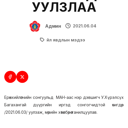
УУЛЗЛАА
Админ
2021.06.04
Үйл явдлын мэдээ
Ерөнхийлөгчийн сонгуульд МАН-аас нэр дэвшигч У.Хүрэлсүх
Багахангай дүүргийн иргэд сонгогчидтой өчигдөр
/2021.06.03/ уулзаж, мөрийн хөтөлбөрөө танилцуулав.