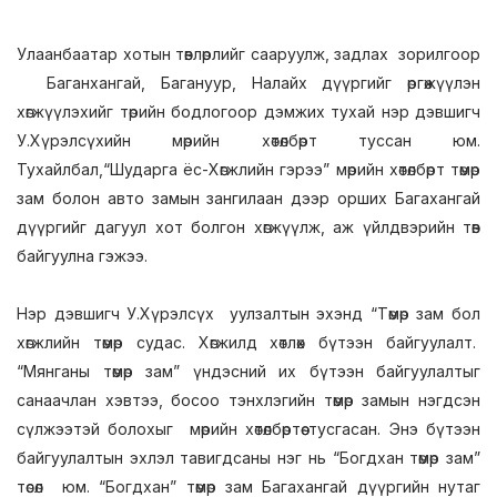
Улаанбаатар хотын төвлөрлийг сааруулж, задлах зорилгоор
Баганхангай, Багануур, Налайх дүүргийг өргөжүүлэн
хөгжүүлэхийг төрийн бодлогоор дэмжих тухай нэр дэвшигч
У.Хүрэлсүхийн мөрийн хөтөлбөрт туссан юм.
Тухайлбал,“Шударга ёс-Хөгжлийн гэрээ” мөрийн хөтөлбөрт төмөр
зам болон авто замын зангилаан дээр орших Багахангай
дүүргийг дагуул хот болгон хөгжүүлж, аж үйлдвэрийн төв
байгуулна гэжээ.
Нэр дэвшигч У.Хүрэлсүх уулзалтын эхэнд “Төмөр зам бол
хөгжлийн төмөр судас. Хөгжилд хөтлөх бүтээн байгуулалт.
“Мянганы төмөр зам” үндэсний их бүтээн байгуулалтыг
санаачлан хэвтээ, босоо тэнхлэгийн төмөр замын нэгдсэн
сүлжээтэй болохыг мөрийн хөтөлбөртөө тусгасан. Энэ бүтээн
байгуулалтын эхлэл тавигдсаны нэг нь “Богдхан төмөр зам”
төсөл юм. “Богдхан” төмөр зам Багахангай дүүргийн нутаг