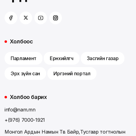
Холбоос
Парламент
Ерөнхийлөгч
Засгийн газар
Эрх зүйн сан
Иргэний портал
Холбоо барих
info@nam.mn
+(976) 7000-1921
Монгол Ардын Намын Төв Байр,Тусгаар тогтнолын