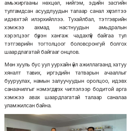
амьжиргааны нөхцөл, нийгэм, эдийн засгийн
тулгамдсан асуудлуудын талаар санал хүсэлтээ
идэвхтэй илэрхийллээ. Тухайлбал, тэтгэврийн
хэмжээ ахмад настнуудын амьдралын
хэрэгцээг бүрэн хангаж чадахгүй байгаа тул
тэтгэврийн тогтолцоог боловсронгуй болгох
шаардлагатай байгааг онцлов.
Мөн хууль бус уул уурхайн үйл ажиллагаанд хатуу
хяналт тавих, иргэдийн татварын ачааллыг
бууруулах, намын залуучуудын оролцоо, идэвх
санаачилгыг нэмэгдүүлэх чиглэлээр бодитой арга
хэмжээ авах шаардлагатай талаар саналаа
уламжилсан байна.