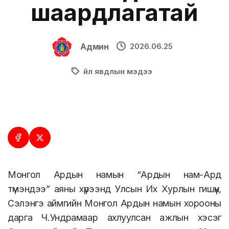
шаардлагатай
Админ
2026.06.25
Үйл явдлын мэдээ
Монгол Ардын намын “Ардын нам-Ард
түмэндээ” аяны хүрээнд Улсын Их Хурлын гишүүн,
Сэлэнгэ аймгийн Монгол Ардын намын хорооны
дарга Ч.Ундрамаар ахлуулсан ажлын хэсэг