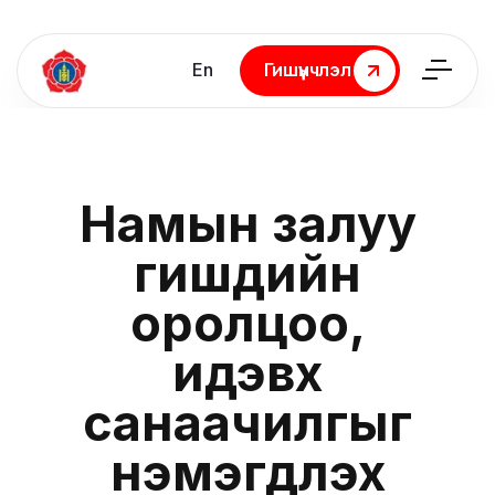
En
Гишүүнчлэл
Гишүүнчлэл
Намын залуу
гишүүдийн
оролцоо,
идэвх
санаачилгыг
нэмэгдүүлэх