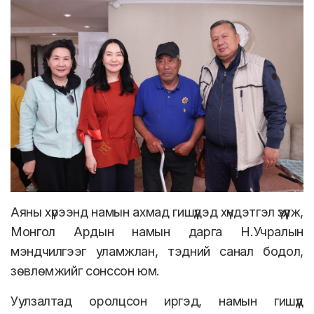
Аяны хүрээнд намын ахмад гишүүдэд хүндэтгэл үзүүлж,
Монгол Ардын намын дарга Н.Учралын
мэндчилгээг уламжлан, тэдний санал бодол,
зөвлөмжийг сонссон юм.
Уулзалтад оролцсон иргэд, намын гишүүд