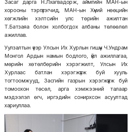
Засаг дарга Н.Лхагвадорж, аймгийн МАН-ын
хорооны тэргүүлэгчид, МАН-ын Хүний нөөцийн
хөгжлийн хэлтсийн улс төрийн ажилтан
Т.Батзаяа болон холбогдох албаны төлөөлөл
ажиллав.
Уулзалтын үеэр Улсын Их Хурлын гишүүн Ч.Ундрам
Монгол Ардын намын бодлого, үйл ажиллагаа,
мөрийн хөтөлбөрийн хэрэгжилт, Улсын Их
Хурлаас батлан хэрэгжүүлж буй хууль
тогтоомжууд, Засгийн газрын хэрэгжүүлж буй
томоохон төсөл, арга хэмжээний талаар
мэдээлэл өгч, иргэдийн сонирхсон асуултад
хариуллаа.