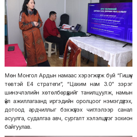
Мөн Монгол Ардын намаас хэрэгжүүлж буй “Гишүүн
төвтэй Е4 стратеги”, “Цахим нам 3.0” зэрэг
шинэчлэлийн хөтөлбөрүүдийг танилцуулж, намын
үйл ажиллагаанд иргэдийн оролцоог нэмэгдүүлэх,
дотоод ардчиллыг бэхжүүлэх чиглэлээр санал
асуулга, судалгаа авч, сургалт хэлэлцүүлэг зохион
байгуулав.