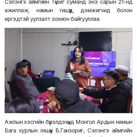
Сэлэнгэ аймгийн Түшиг суманд энэ сарын 21-нд
ажиллаж, намын гишүүд, дэмжигчид болон
иргэдтэй уулзалт зохион байгууллаа.
Ажлын хэсгийн бүрэлдэхүүнд Монгол Ардын намын
Бага хурлын гишүүн Б.Ганзориг, Сэлэнгэ аймгийн