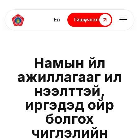
En
Гишүүнчлэл
Гишүүнчлэл
Намын үйл
ажиллагааг илүү
нээлттэй,
иргэдэд ойр
болгох
чиглэлийн