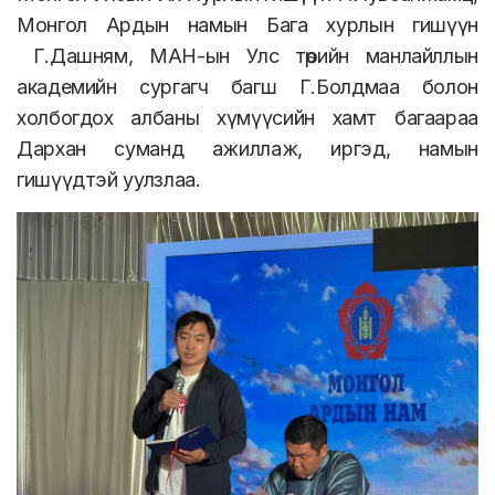
Монгол Ардын намын Бага хурлын гишүүн
Г.Дашням, МАН-ын Улс төрийн манлайллын
академийн сургагч багш Г.Болдмаа болон
холбогдох албаны хүмүүсийн хамт багаараа
Дархан суманд ажиллаж, иргэд, намын
гишүүдтэй уулзлаа.