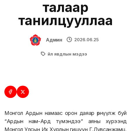
талаар
танилцууллаа
Админ
2026.06.25
Үйл явдлын мэдээ
Монгол Ардын намаас орон даяар өрнүүлж буй
“Ардын нам-Ард түмэндээ” аяны хүрээнд
Монгол Улсын Их Хурлын гишүүн Г.Лувсанжамц,