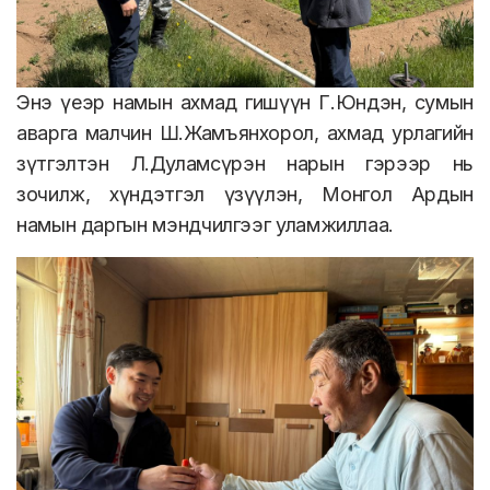
Энэ үеэр намын ахмад гишүүн Г.Юндэн, сумын
аварга малчин Ш.Жамъянхорол, ахмад урлагийн
зүтгэлтэн Л.Дуламсүрэн нарын гэрээр нь
зочилж, хүндэтгэл үзүүлэн, Монгол Ардын
намын даргын мэндчилгээг уламжиллаа.