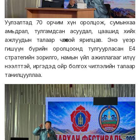
Уулзалтад 70 орчим хүн оролцож, сумынхаа
амьдрал, тулгамдсан асуудал, цаашид хийх
ажлуудын талаар чөлөөтэй ярилцав. Энэ үеэр
гишүүн бүрийн оролцоонд тулгуурласан E4
стратегийн зорилго, намын үйл ажиллагааг илүү
нээлттэй, иргэдэд ойр болгох чиглэлийн талаар
танилцууллаа.