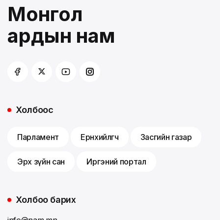
Монгол
ардын нам
Холбоос
Парламент
Ерөнхийлөгч
Засгийн газар
Эрх зүйн сан
Иргэний портал
Холбоо барих
info@nam.mn