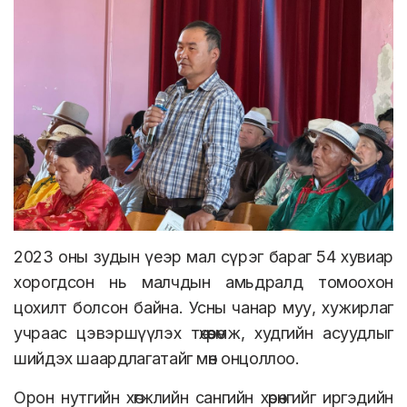
2023 оны зудын үеэр мал сүрэг бараг 54 хувиар
хорогдсон нь малчдын амьдралд томоохон
цохилт болсон байна. Усны чанар муу, хужирлаг
учраас цэвэршүүлэх төхөөрөмж, худгийн асуудлыг
шийдэх шаардлагатайг мөн онцоллоо.
Орон нутгийн хөгжлийн сангийн хөрөнгийг иргэдийн