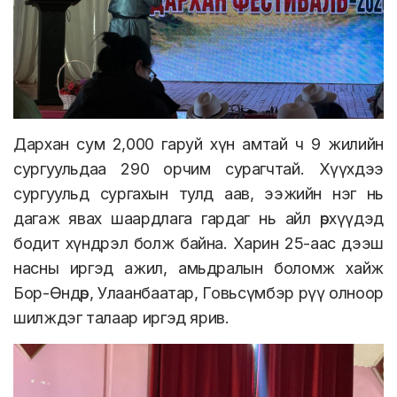
Дархан сум 2,000 гаруй хүн амтай ч 9 жилийн
сургуульдаа 290 орчим сурагчтай. Хүүхдээ
сургуульд сургахын тулд аав, ээжийн нэг нь
дагаж явах шаардлага гардаг нь айл өрхүүдэд
бодит хүндрэл болж байна. Харин 25-аас дээш
насны иргэд ажил, амьдралын боломж хайж
Бор-Өндөр, Улаанбаатар, Говьсүмбэр рүү олноор
шилждэг талаар иргэд ярив.