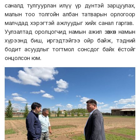
саналд тулгуурлан илүү үр дүнтэй зарцуулах,
малын тоо толгойн албан татварын орлогоор
малчдад хэрэгтэй ажлуудыг хийх санал гаргав.
Уулзалтад оролцогчид намын ажил зөвхөн намын
хүрээнд биш, иргэдтэйгээ ойр байж, тэдний
бодит асуудлыг тогтмол сонсдог байх ёстойг
онцолсон юм.