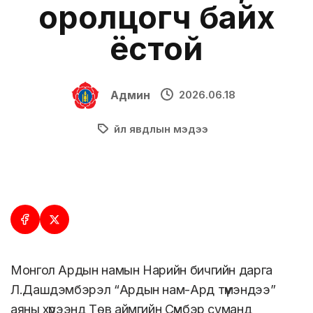
оролцогч байх
ёстой
Админ
2026.06.18
Үйл явдлын мэдээ
Монгол Ардын намын Нарийн бичгийн дарга
Л.Дашдэмбэрэл “Ардын нам-Ард түмэндээ”
аяны хүрээнд Төв аймгийн Сүмбэр суманд