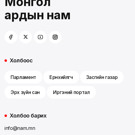
Монгол
ардын нам
Холбоос
Парламент
Ерөнхийлөгч
Засгийн газар
Эрх зүйн сан
Иргэний портал
Холбоо барих
info@nam.mn