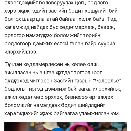
бүтээгдэхүүнийг боловсруулах цогц бодлого
хэрэгжүүлж, эдийн засгийн бодит хөшүүргийг бий
болгох шаардлагатай байгааг хэлж байв. Тэд
халамжид найдах бус хөдөлмөрлөж, бүтээж,
орлогоо нэмэгдүүлэх боломжийг төрийн
бодлогоор дэмжих ёстой гэсэн байр сууриа
илэрхийллээ.
Түүнчлэн хөдөлмөрлөсөн нь хөлөө олж,
ажилласан нь ашгаа хүртдэг тогтолцоог
бүрдүүлэхэд чиглэсэн Засгийн газрын “Чөлөөлье”
бодлогыг иргэд дэмжиж байгаагаа илэрхийлж,
ажил хөдөлмөр эрхлэх, бизнесээ өргөжүүлэх
боломжийг нэмэгдүүлэх бодит шийдлүүдийг
хэрэгжүүлэхийг хүсэж байгаагаа уламжилсан юм.