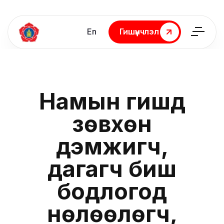
En
Гишүүнчлэл
Гишүүнчлэл
Намын гишүүд
зөвхөн
дэмжигч,
дагагч биш
бодлогод
нөлөөлөгч,