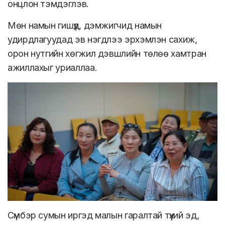
онцлон тэмдэглэв.
Мөн намын гишүүд, дэмжигчид намын
удирдлагуудад эв нэгдлээ эрхэмлэн сахиж,
орон нутгийн хөгжил дэвшлийн төлөө хамтран
ажиллахыг уриаллаа.
Сүмбэр сумын иргэд малын гаралтай түүхий эд,