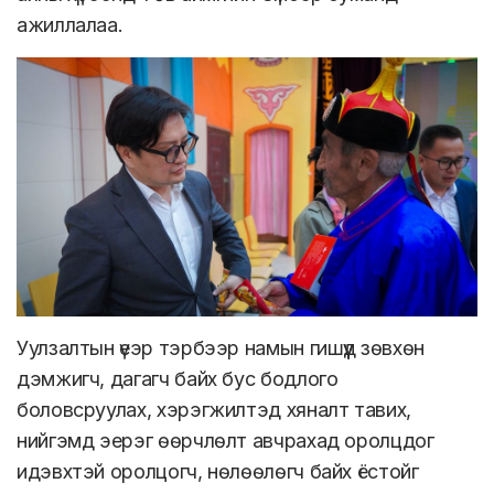
ажиллалаа.
Уулзалтын үеэр тэрбээр намын гишүүд зөвхөн
дэмжигч, дагагч байх бус бодлого
боловсруулах, хэрэгжилтэд хяналт тавих,
нийгэмд эерэг өөрчлөлт авчрахад оролцдог
идэвхтэй оролцогч, нөлөөлөгч байх ёстойг