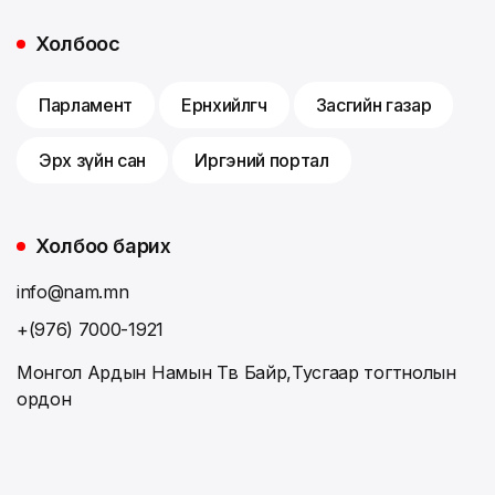
Холбоос
Парламент
Ерөнхийлөгч
Засгийн газар
Эрх зүйн сан
Иргэний портал
Холбоо барих
info@nam.mn
+(976) 7000-1921
Монгол Ардын Намын Төв Байр,Тусгаар тогтнолын
ордон