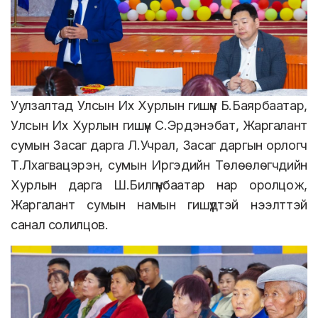
Уулзалтад Улсын Их Хурлын гишүүн Б.Баярбаатар,
Улсын Их Хурлын гишүүн С.Эрдэнэбат, Жаргалант
сумын Засаг дарга Л.Учрал, Засаг даргын орлогч
Т.Лхагвацэрэн, сумын Иргэдийн Төлөөлөгчдийн
Хурлын дарга Ш.Билгүүнбаатар нар оролцож,
Жаргалант сумын намын гишүүдтэй нээлттэй
санал солилцов.