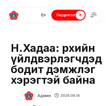
En
Гишүүнчлэл
Гишүүнчлэл
Н.Хадаа: Өрхийн
үйлдвэрлэгчдэд
бодит дэмжлэг
хэрэгтэй байна
Админ
2026.06.14