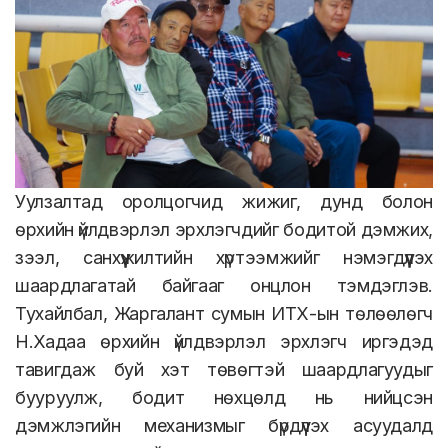
Уулзалтад оролцогчид жижиг, дунд болон
өрхийн үйлдвэрлэл эрхлэгчдийг бодитой дэмжих,
зээл, санхүүжилтийн хүртээмжийг нэмэгдүүлэх
шаардлагатай байгааг онцлон тэмдэглэв.
Тухайлбал, Жаргалант сумын ИТХ-ын төлөөлөгч
Н.Хадаа өрхийн үйлдвэрлэл эрхлэгч иргэдэд
тавигдаж буй хэт төвөгтэй шаардлагуудыг
бууруулж, бодит нөхцөлд нь нийцсэн
дэмжлэгийн механизмыг бүрдүүлэх асуудалд