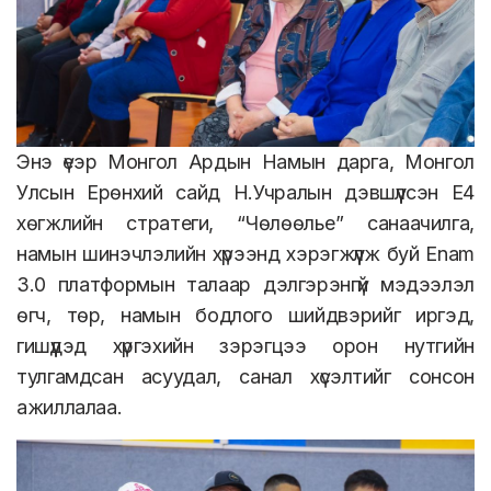
Энэ үеэр Монгол Ардын Намын дарга, Монгол
Улсын Ерөнхий сайд Н.Учралын дэвшүүлсэн Е4
хөгжлийн стратеги, “Чөлөөлье” санаачилга,
намын шинэчлэлийн хүрээнд хэрэгжүүлж буй Enam
3.0 платформын талаар дэлгэрэнгүй мэдээлэл
өгч, төр, намын бодлого шийдвэрийг иргэд,
гишүүдэд хүргэхийн зэрэгцээ орон нутгийн
тулгамдсан асуудал, санал хүсэлтийг сонсон
ажиллалаа.