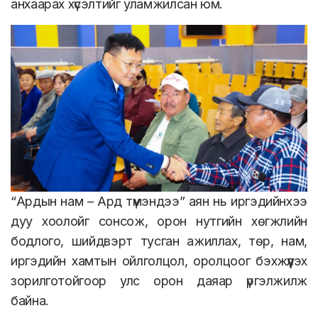
анхаарах хүсэлтийг уламжилсан юм.
“Ардын нам – Ард түмэндээ” аян нь иргэдийнхээ
дуу хоолойг сонсож, орон нутгийн хөгжлийн
бодлого, шийдвэрт тусган ажиллах, төр, нам,
иргэдийн хамтын ойлголцол, оролцоог бэхжүүлэх
зорилготойгоор улс орон даяар үргэлжилж
байна.