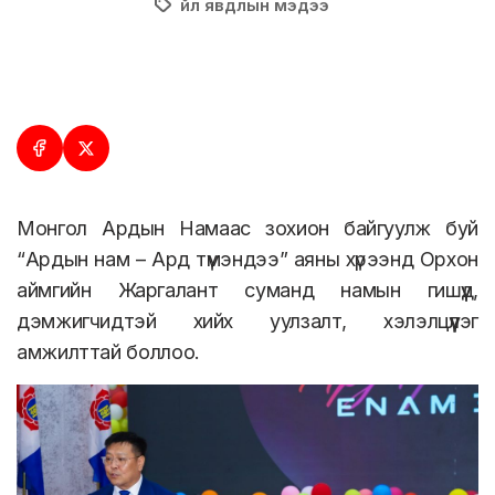
Үйл явдлын мэдээ
Монгол Ардын Намаас зохион байгуулж буй
“Ардын нам – Ард түмэндээ” аяны хүрээнд Орхон
аймгийн Жаргалант суманд намын гишүүд,
дэмжигчидтэй хийх уулзалт, хэлэлцүүлэг
амжилттай боллоо.