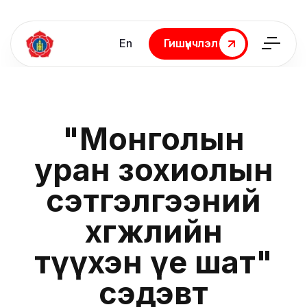
En
Гишүүнчлэл
Гишүүнчлэл
"Монголын
уран зохиолын
сэтгэлгээний
хөгжлийн
түүхэн үе шат"
сэдэвт