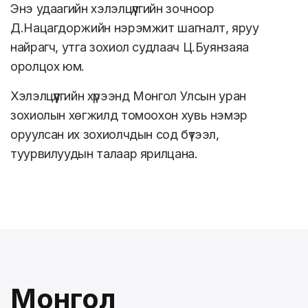
Энэ удаагийн хэлэлцүүлгийн зочноор
Д.Нацагдоржийн нэрэмжит шагналт, яруу
найрагч, утга зохиол судлаач Ц.Буянзаяа
оролцох юм.
Хэлэлцүүлгийн хүрээнд Монгол Улсын уран
зохиолын хөгжилд томоохон хувь нэмэр
оруулсан их зохиолчдын сод бүтээл,
туурвилуудын талаар ярилцана.
Монгол