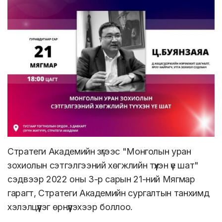
Стратеги Академийн зүгээс "Монголын уран
зохиолын сэтгэлгээний хөгжлийн түүхэн үе шат"
сэдвээр 2022 оны 3-р сарын 21-ний Мягмар
гарагт, Стратеги Академийн сургалтын танхимд
хэлэлцүүлэг өрнүүлэхээр боллоо.