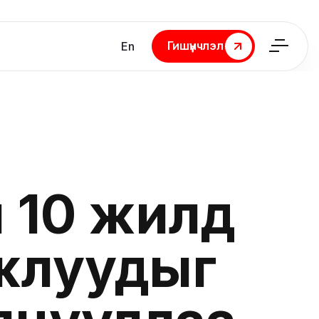
Гишүүнчлэл
En
Гишүүнчлэл
н 10 жилд
жлуудыг