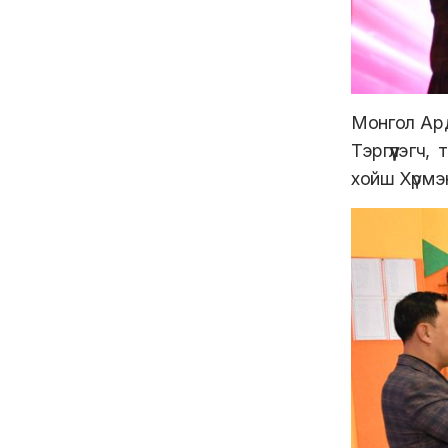
Монгол Ар
Тэргүүлэгч
хойш Хүрмэ