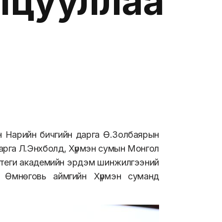
лцууллаа
 Нарийн бичгийн дарга Ө.Золбаярын
арга Л.Энхболд, Хүрмэн сумын Монгол
атеги академийн эрдэм шинжилгээний
д Өмнөговь аймгийн Хүрмэн суманд