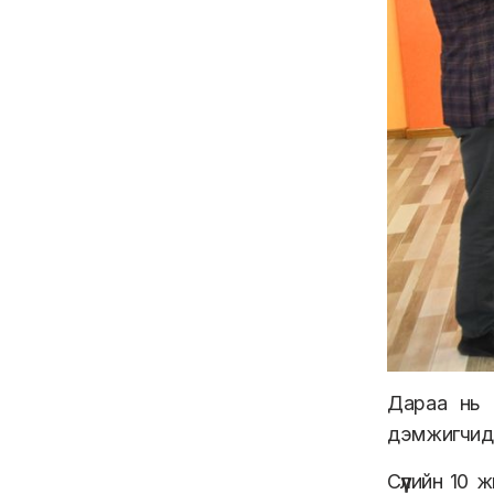
Дараа нь 
дэмжигчидт
Сүүлийн 10