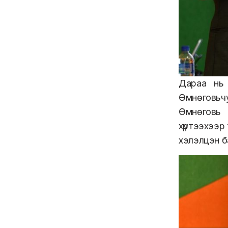
Дараа нь
Өмнөговьч
Өмнөговь 
хүртээхээр
хэлэлцэн б