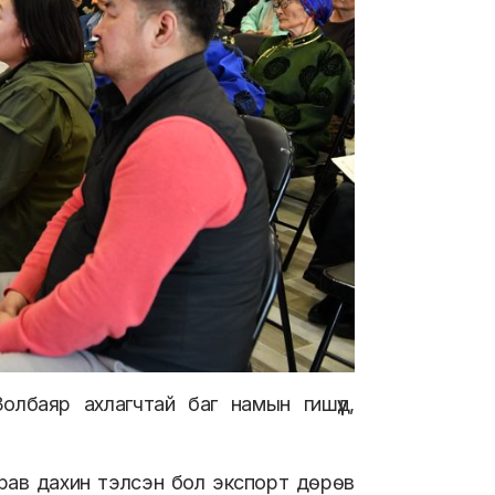
баяр ахлагчтай баг намын гишүүд,
урав дахин тэлсэн бол экспорт дөрөв