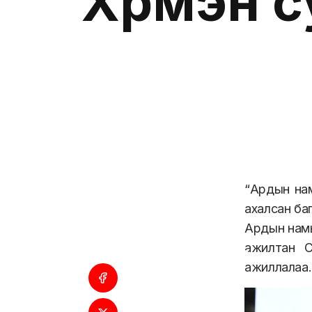
Хүрмэн 
“Ардын на
ахалсан ба
Ардын намы
ажилтан С
ажиллалаа.