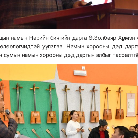
дын намын Нарийн бичгийн дарга Ө.Золбаяр Хүрмэн
, төлөөлөгчидтэй уулзлаа. Намын хорооны дэд дарг
н сумын намын хорооны дэд даргын албыг тасралтгү