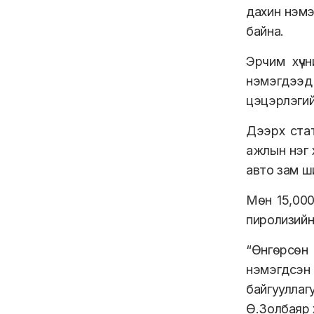
дахин нэмэ
байна.
Эрчим хүч
нэмэгдээд
цэцэрлэгий
Дээрх стат
ажлын нэг 
авто зам ш
Мөн 15,000
пиролизийн 
“Өнгөрсөн
нэмэгдсэн
байгуулла
Ө.Золбаяр 