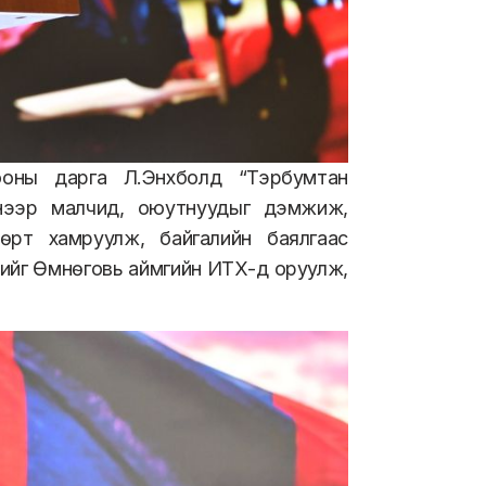
оны дарга Л.Энхболд “Тэрбумтан
энээр малчид, оюутнуудыг дэмжиж,
өрт хамруулж, байгалийн баялгаас
лийг Өмнөговь аймгийн ИТХ-д оруулж,