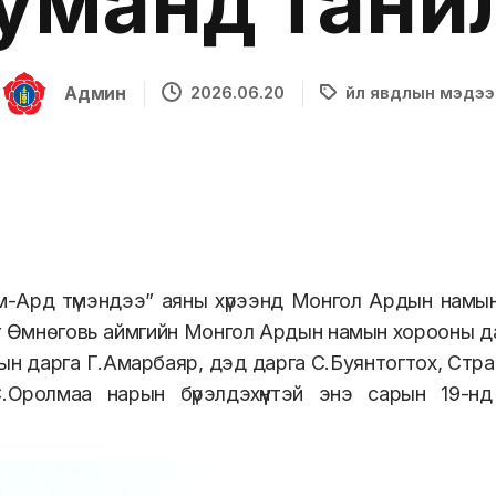
суманд тани
Админ
2026.06.20
Үйл явдлын мэдээ
м-Ард түмэндээ” аяны хүрээнд Монгол Ардын намын
г Өмнөговь аймгийн Монгол Ардын намын хорооны д
н дарга Г.Амарбаяр, дэд дарга С.Буянтогтох, Стр
.Оролмаа нарын бүрэлдэхүүнтэй энэ сарын 19-н