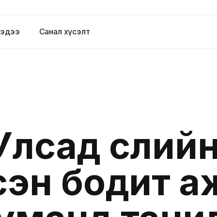
эдээ
Санал хүсэлт
лсад сүүлий
сэн бодит а