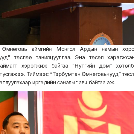
 Өмнөговь аймгийн Монгол Ардын намын хоро
ууд” төслөө танилцууллаа. Энэ төсөл хэрэгжс
аймагт хэрэгжиж байгаа “Нутгийн дэм” хөтөлб
 тусгажээ. Тиймээс “Тэрбумтан Өмнөговьчууд” төс
атлуулахаар иргэдийн саналыг авч байгаа аж.