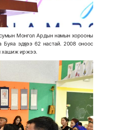
 сумын Монгол Ардын намын хорооны
а Буяа эдүгээ 62 настай. 2008 оноос
й хашиж иржээ.