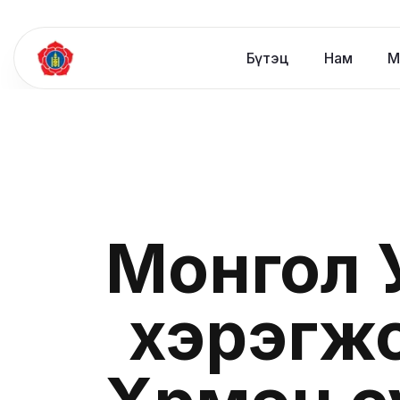
Бүтэц
Нам
М
Монгол У
хэрэгж