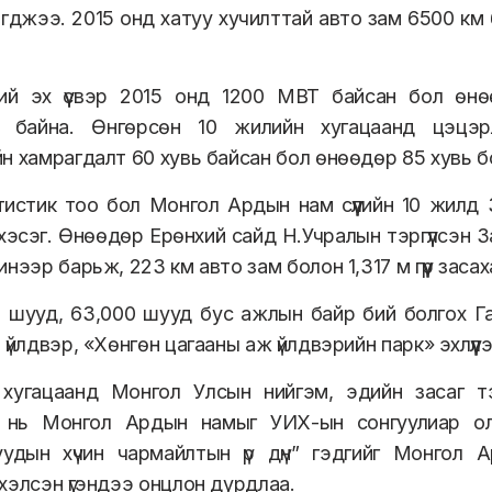
гджээ. 2015 онд хатуу хучилттай авто зам 6500 км 
ний эх үүсвэр 2015 онд 1200 МВТ байсан бол ө
 байна. Өнгөрсөн 10 жилийн хугацаанд цэцэ
н хамрагдалт 60 хувь байсан бол өнөөдөр 85 хувь 
истик тоо бол Монгол Ардын нам сүүлийн 10 жилд З
хэсэг. Өнөөдөр Ерөнхий сайд Н.Учралын тэргүүлсэн З
инээр барьж, 223 км авто зам болон 1,317 м гүүр зас
 шууд, 63,000 шууд бус ажлын байр бий болгох Ган
үйлдвэр, «Хөнгөн цагааны аж үйлдвэрийн парк» эхлүүл
 хугацаанд Монгол Улсын нийгэм, эдийн засаг т
 нь Монгол Ардын намыг УИХ-ын сонгуулиар ол
гуудын хүчин чармайлтын үр дүн” гэдгийг Монгол
хэлсэн үгэндээ онцлон дурдлаа.