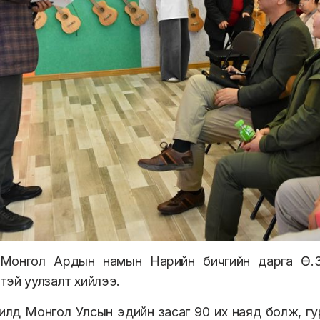
Монгол Ардын намын Нарийн бичгийн дарга Ө.Зол
эй уулзалт хийлээ.
 жилд Монгол Улсын эдийн засаг 90 их наяд болж, г