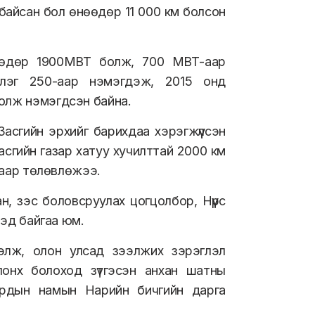
байсан бол өнөөдөр 11 000 км болсон
нөөдөр 1900МВТ болж, 700 МВТ-аар
рлэг 250-аар нэмэгдэж, 2015 онд
болж нэмэгдсэн байна.
асгийн эрхийг барихдаа хэрэгжүүлсэн
асгийн газар хатуу хучилттай 2000 км
ахаар төлөвлөжээ.
, зэс боловсруулах цогцолбор, Нүүрс
ээд байгаа юм.
элж, олон улсад зээлжих зэрэглэл
онх болоход зүтгэсэн анхан шатны
 Ардын намын Нарийн бичгийн дарга