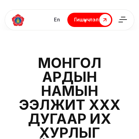
En
Гишүүнчлэл
Гишүүнчлэл
МОНГОЛ
АРДЫН
НАМЫН
ЭЭЛЖИТ ХХХ
ДУГААР ИХ
ХУРЛЫГ