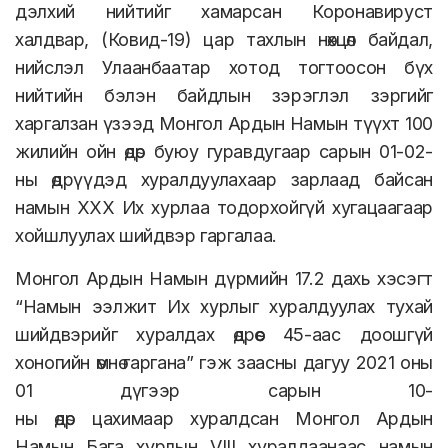
дэлхий нийтийг хамарсан Коронавируст
халдвар, (Ковид-19) цар тахлын нөхцөл байдал,
нийслэл Улаанбаатар хотод тогтоосон бүх
нийтийн бэлэн байдлын зэрэглэл зэргийг
харгалзан үзээд Монгол Ардын Намын түүхт 100
жилийн ойн өдөр буюу гуравдугаар сарын 01-02-
ны өдрүүдэд хуралдуулахаар зарлаад байсан
намын ХХХ Их хурлаа тодорхойгүй хугацаагаар
хойшлуулах шийдвэр гаргалаа.
Монгол Ардын Намын дүрмийн 17.2 дахь хэсэгт
“Намын ээлжит Их хурлыг хуралдуулах тухай
шийдвэрийг хуралдах өдрөөс 45-аас доошгүй
хоногийн өмнө гаргана” гэж заасны дагуу 2021 оны
01 дүгээр сарын 10-
ны өдөр цахимаар хуралдсан Монгол Ардын
Намын Бага хурлын VIII хуралдаанаас намын