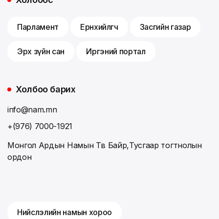
Парламент
Ерөнхийлөгч
Засгийн газар
Эрх зүйн сан
Иргэний портал
Холбоо барих
info@nam.mn
+(976) 7000-1921
Монгол Ардын Намын Төв Байр,Тусгаар тогтнолын
ордон
Нийслэлийн намын хороо