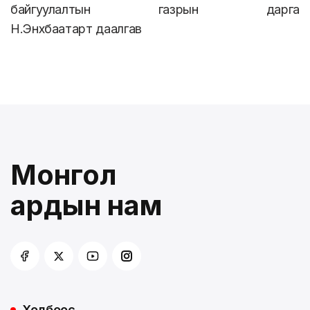
байгуулалтын газрын дарга
Н.Энхбаатарт даалгав
Монгол
ардын нам
Холбоос