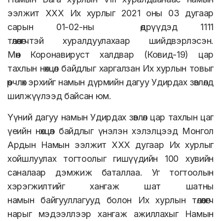
ээлжит XXX Их хурлыг 2021 оны 03 дугаар
сарын 01-02-ны өдрүүдэд 1111
төлөөлөгчтэй хуралдуулахаар шийдвэрлэсэн.
Мөн Коронавируст халдвар (Ковид-19) цар
тахлын нөхцөл байдлыг харгалзан Их хурлын товыг
өөрчлөх эрхийг намын дүрмийн дагуу Удирдах зөвлөлд
шилжүүлээд байсан юм.
Үүний дагуу намын Удирдах зөвлөл цар тахлын цаг
үеийн нөхцөл байдлыг үнэлэн хэлэлцээд Монгол
Ардын Намын ээлжит XXX дугаар Их хурлыг
хойшлуулах тогтоолыг гишүүдийн 100 хувийн
саналаар дэмжиж баталлаа. Уг тогтоолын
хэрэгжилтийг хангаж шат шатны
намын байгууллагууд болон Их хурлын төлөөлөгч
нарыг мэдээллээр хангаж ажиллахыг Намын