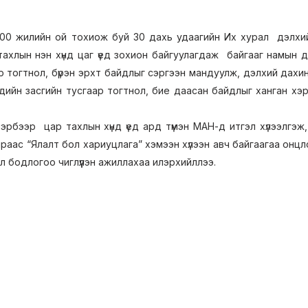
 100 жилийн ой тохиож буй 30 дахь удаагийн Их хурал дэлхи
 тахлын нэн хүнд цаг үед зохион байгуулагдаж байгааг намын
р тогтнол, бүрэн эрхт байдлыг сэргээн мандуулж, дэлхий дахинд
ийн засгийн тусгаар тогтнол, бие даасан байдлыг ханган хэрэгж
 тэрбээр цар тахлын хүнд үед ард түмэн МАН-д итгэл хүлээлгэ
чраас “Ялалт бол хариуцлага” хэмээн хүлээн авч байгаагаа онц
л бодлогоо чиглүүлэн ажиллахаа илэрхийллээ.