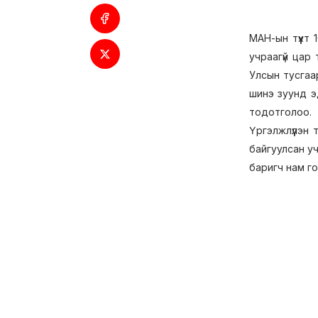
МАН-ын түүхт
учраагүй цар
Улсын тусгаа
шинэ зуунд эд
тодотголоо.
Үргэлжлүүлэн
байгуулсан у
баригч нам го