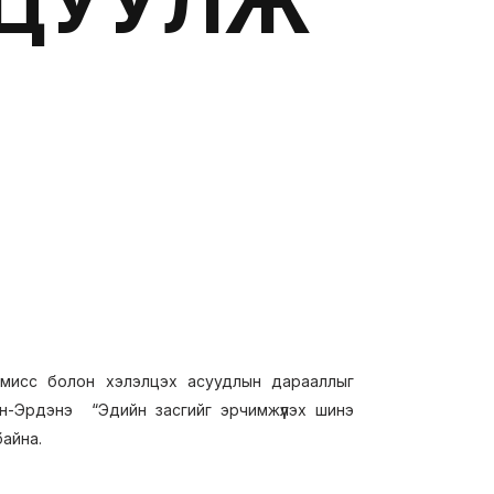
ЛЦУУЛЖ
омисс болон хэлэлцэх асуудлын дарааллыг
-Эрдэнэ “Эдийн засгийг эрчимжүүлэх шинэ
айна.