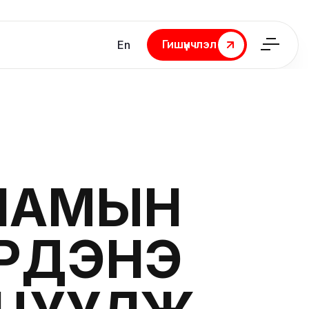
Гишүүнчлэл
En
Гишүүнчлэл
НАМЫН
ЭРДЭНЭ