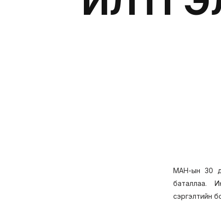
ИЛТГЭ
МАН-ын 30 д
баталлаа. И
сэргэлтийн б