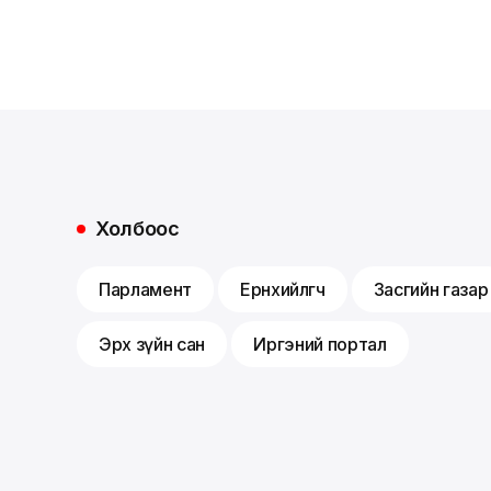
Холбоос
Парламент
Ерөнхийлөгч
Засгийн газар
Эрх зүйн сан
Иргэний портал