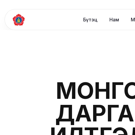
Бүтэц
Нам
М
МОНГ
ДАРГА