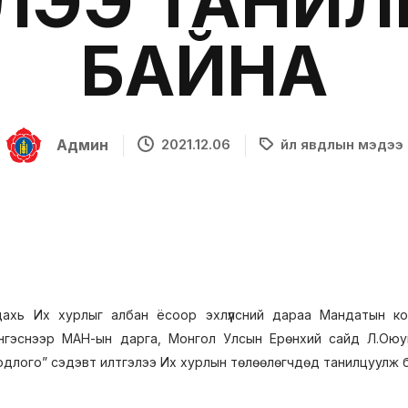
ЛЭЭ ТАНИ
БАЙНА
Админ
2021.12.06
Үйл явдлын мэдээ
ахь Их хурлыг албан ёсоор эхлүүлсний дараа Мандатын к
нгэснээр МАН-ын дарга, Монгол Улсын Ерөнхий сайд Л.Оюун
одлого” сэдэвт илтгэлээ Их хурлын төлөөлөгчдөд танилцуулж б