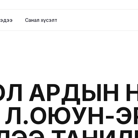
эдээ
Санал хүсэлт
ОЛ АРДЫН 
 Л.ОЮУН-