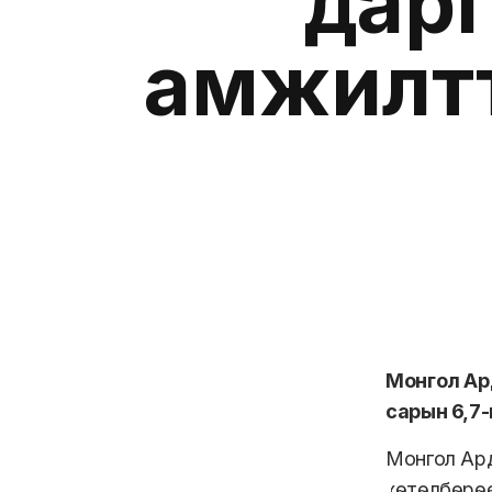
дарг
амжилтт
Монгол Ард
сарын 6,7-
Монгол Ард
хөтөлбөрөө