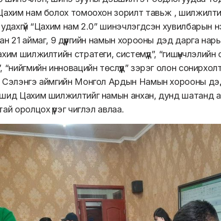
Цахим нам болох томоохон зорилт тавьж , шилжилтий
 удахгүй “Цахим нам 2.0” шинэчлэгдсэн хувилбарын н
ан 21 аймаг, 9 дүүргийн намын хорооны дэд дарга нар
хим шилжилтийн стратеги, системүүд”, “гишүүнчлэлийн
, “нийгмийн инновацийн төслүүд” зэрэг олон сонирхол
 Сэлэнгэ аймгийн Монгол Ардын Намын хорооны дэ
шид Цахим шилжилтийг намын анхан, дунд шатанд а
ай оролцох үүрэг чиглэл авлаа.