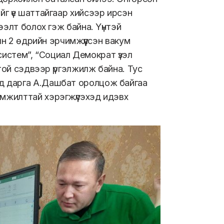
г үе шаттайгаар хийсээр ирсэн
ээлт болох гэж байна. Үүнтэй
ын 2 өдрийн эрчимжүүлсэн вакум
 систем”, “Социал Демократ үзэл
той сэдвээр үргэлжилж байна. Тус
д дарга А.Дашбат оролцож байгаа
мжилттай хэрэгжүүлэхэд идэвх