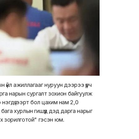
үйл ажиллагааг нуруун дээрээ үүрч
арга нарын сургалт зохион байгуулж
нэгдүгээрт бол цахим нам 2,0
ага хурлын гишүүд дэд дарга нарыг
х зорилготой" гэсэн юм.