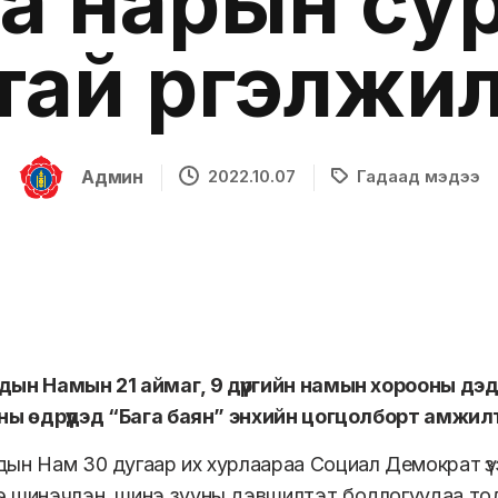
а нарын су
ай үргэлжи
Админ
2022.10.07
Гадаад мэдээ
ын Намын 21 аймаг, 9 дүүргийн намын хорооны дэд
ны өдрүүдэд “Бага баян” энхийн цогцолборт амжил
ын Нам 30 дугаар их хурлаараа Социал Демократ ү
 шинэчлэн, шинэ зууны дэвшилтэт бодлогуудаа тод