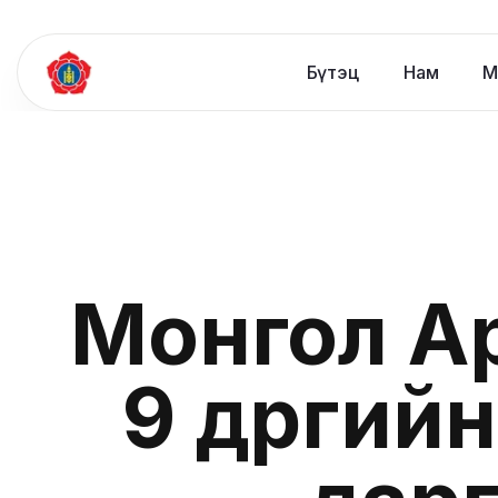
Бүтэц
Нам
М
Монгол А
9 дүүрги