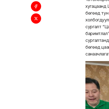
хугацаанд 
бөгөөд тун
холбогдуул
сургалт “Ца
баримтлал”
сургалтанд
бөгөөд цаа
санаачлагат