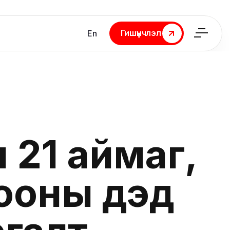
Гишүүнчлэл
En
Гишүүнчлэл
21 аймаг,
рооны дэд