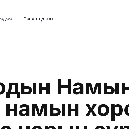
эдээ
Санал хүсэлт
рдын Намын 
йн намын хо