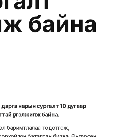
ргалт
лж байна
 дарга нарын сургалт 10 дугаар
ттай үргэлжилж байна.
зэл баримтлалаа тодотгож,
орхойлон баталсан билээ. Өнгөрсөн