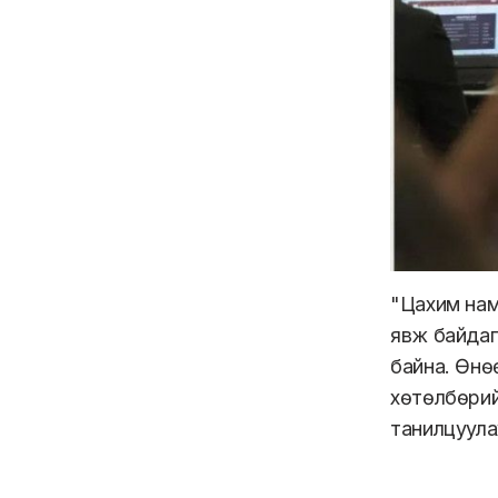
"Цахим нам
явж байдаг
байна. Өнө
хөтөлбөрий
танилцуула