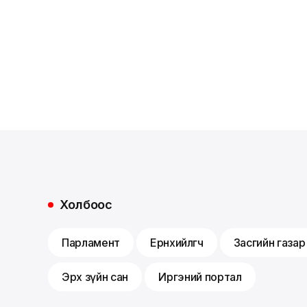
Холбоос
Парламент
Ерөнхийлөгч
Засгийн газар
Эрх зүйн сан
Иргэний портал