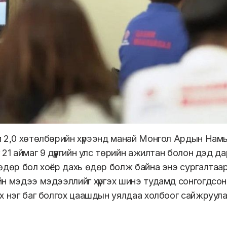
 2,0 хөтөлбөрийн хүрээнд манай Монгол Ардын Намын 
 21 аймаг 9 дүүргийн улс төрийн ажилтан болон дэд д
өдөр бол хоёр дахь өдөр болж байна энэ сургалтаар 
н мэдээ мэдээллийг хүргэх шинэ тудамд сонгогдсон б
х нэг баг болгох цаашдын уялдаа холбоог сайжруула