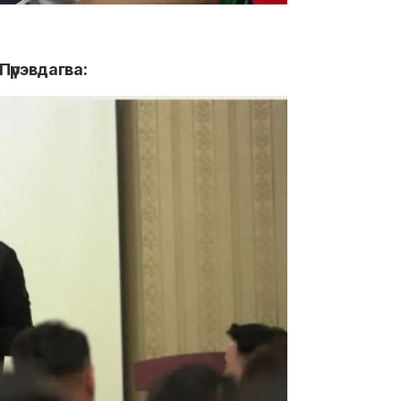
үрэвдагва: