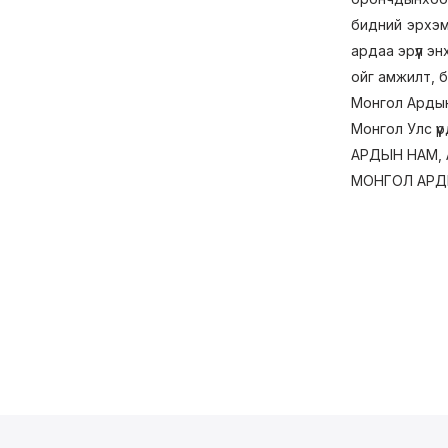
бидний эрхэм 
ардаа эрүүл э
ойг амжилт, б
Монгол Ардын 
Монгол Улс үү
АРДЫН НАМ, 
МОНГОЛ АРД