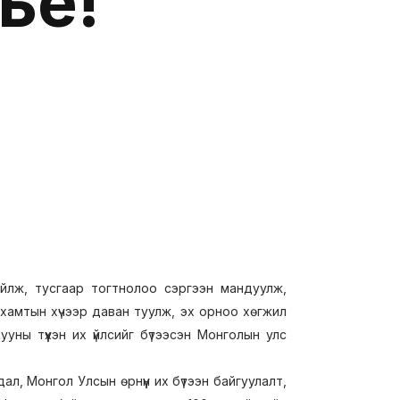
ье!
йлж, тусгаар тогтнолоо сэргээн мандуулж,
в хамтын хүчээр даван туулж, эх орноо хөгжил
уны түүхэн их үйлсийг бүтээсэн Монголын улс
л, Монгол Улсын өрнүүн их бүтээн байгуулалт,