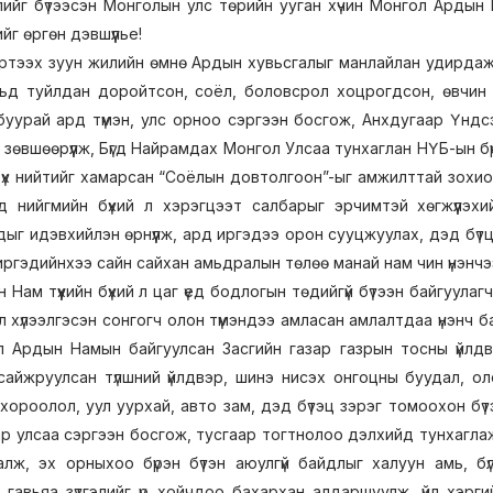
ийг бүтээсэн Монголын улс төрийн ууган хүчин Монгол Ардын На
г өргөн дэвшүүлье!
ртээх зуун жилийн өмнө Ардын хувьсгалыг манлайлан удирдаж, 
ьд туйлдан доройтсон, соёл, боловсрол хоцрогдсон, өвчин 
буурай ард түмэн, улс орноо сэргээн босгож, Анхдугаар Үндс
 зөвшөөрүүлж, Бүгд Найрамдах Монгол Улсаа тунхаглан НҮБ-ын бүрэ
үх нийтийг хамарсан “Соёлын довтолгоон”-ыг амжилттай зохио
д нийгмийн бүхий л хэрэгцээт салбарыг эрчимтэй хөгжүүлэхи
дыг идэвхийлэн өрнүүлж, ард иргэдээ орон сууцжуулах, дэд бүт
ргэдийнхээ сайн сайхан амьдралын төлөө манай нам чин үнэнчээ
Нам түүхийн бүхий л цаг үед бодлогын төдийгүй бүтээн байгуулагч
эл хүлээлгэсэн сонгогч олон түмэндээ амласан амлалтдаа үнэнч б
л Ардын Намын байгуулсан Засгийн газар газрын тосны үйлдв
сайжруулсан түлшний үйлдвэр, шинэ нисэх онгоцны буудал, оло
хороолол, уул уурхай, авто зам, дэд бүтэц зэрэг томоохон бүтэ
ар улсаа сэргээн босгож, тусгаар тогтнолоо дэлхийд тунхагл
залж, эх орныхоо бүрэн бүтэн аюулгүй байдлыг халуун амь, 
гавьяа зүтгэлийг үр хойчдоо бахархан алдаршуулж, үйл хэргий