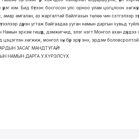
үүрэг юм. Бид бүтээн босгосон улс орноо улам цогцлоон хөгжүү
нх, амар амгалан, аз жаргалтай байлгахын төлөө чин сэтгэлээр з
үтээлээр дүүрэн угтаж байгаадаа ууган намын даргын хувьд туйл
Намын эрхэм гишүүд, дэмжигчид, элэг нэгт Монгол ахан дүүсдээ х
рд цэцэглэн хөгжиж, монгол хүн бүр эрүүл энх, эрдэм боловсролт
АРДЫН ЗАСАГ МАНДТУГАЙ!
ЫН НАМЫН ДАРГА У.ХҮРЭЛСҮХ