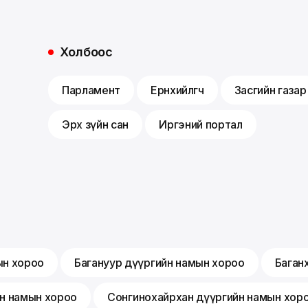
Холбоос
Парламент
Ерөнхийлөгч
Засгийн газар
Эрх зүйн сан
Иргэний портал
ын хороо
Багануур дүүргийн намын хороо
Баган
йн намын хороо
Сонгинохайрхан дүүргийн намын хор