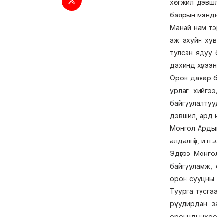
хөгжил дэвшл
баярын мэндий
Манай нам тэ
аж ахуйн хув
тулсан ядуу 
дахинд хүлээн
Орон даяар б
урлаг хийгээ
байгуулалтуу
дэвшил, ард и
Монгол Ардын 
алдалгүй, итг
Эдүгээ Монго
байгууламж, 
орон сууцны 
Туурга тусга
рүү удирдан 
орончдынхоо 