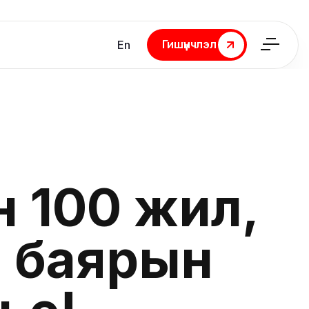
Гишүүнчлэл
En
Гишүүнчлэл
 100 жил,
н баярын