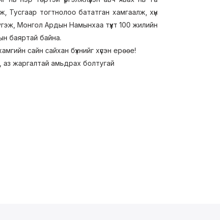
лж, Тусгаар тогтнолоо бататган хамгаалж, хүн
үтгэж, Монгол Ардын Намынхаа түүхт 100 жилийн
ын баяртай байна.
амгийн сайн сайхан бүхнийг хүсэн ерөөе!
ой, аз жаргалтай амьдрах болтугай