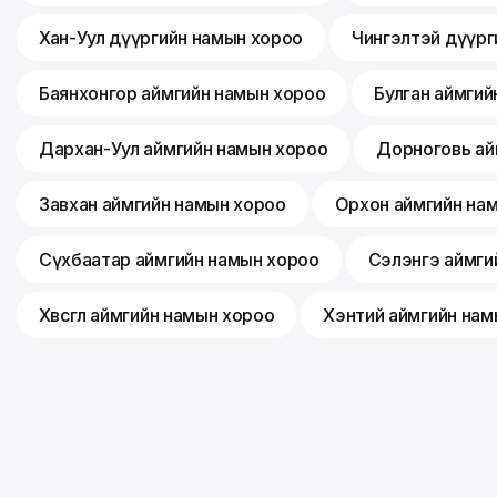
Хан-Уул дүүргийн намын хороо
Чингэлтэй дүүрг
Баянхонгор аймгийн намын хороо
Булган аймгий
Дархан-Уул аймгийн намын хороо
Дорноговь ай
Завхан аймгийн намын хороо
Орхон аймгийн на
Сүхбаатар аймгийн намын хороо
Сэлэнгэ аймги
Хөвсгөл аймгийн намын хороо
Хэнтий аймгийн нам
©
2026
Монгол ардын нам