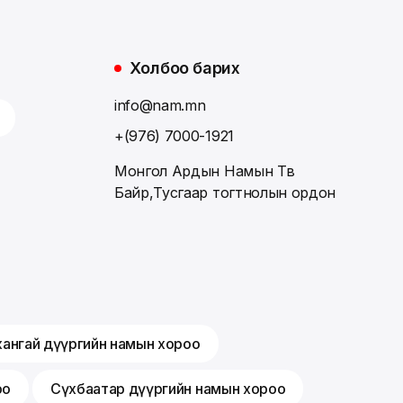
Холбоо барих
info@nam.mn
+(976) 7000-1921
Монгол Ардын Намын Төв
Байр,Тусгаар тогтнолын ордон
хангай дүүргийн намын хороо
оо
Сүхбаатар дүүргийн намын хороо