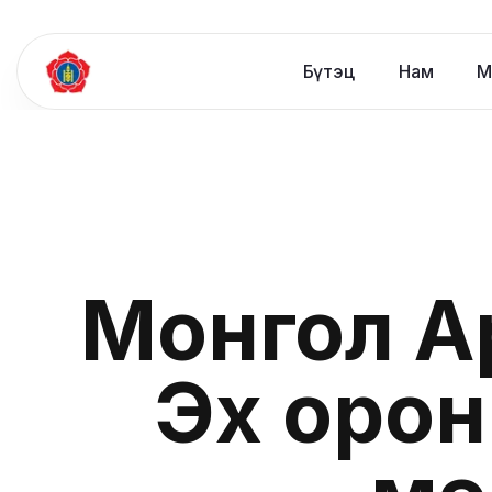
Бүтэц
Нам
М
Монгол А
Эх орон