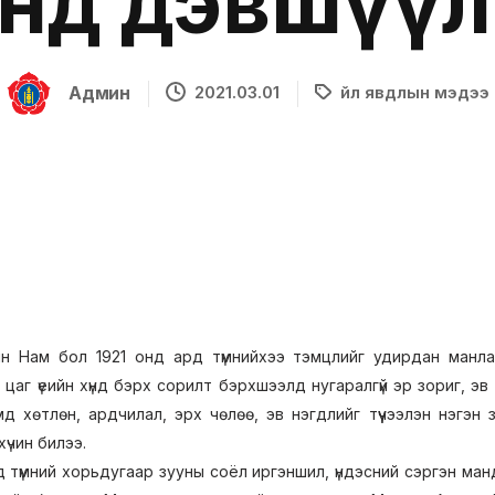
нд дэвшүүл
Админ
2021.03.01
Үйл явдлын мэдээ
н Нам бол 1921 онд ард түмнийхээ тэмцлийг удирдан манла
н цаг үеийн хүнд бэрх сорилт бэрхшээлд нугаралгүй эр зориг, э
д хөтлөн, ардчилал, эрх чөлөө, эв нэгдлийг түүчээлэн нэгэн зу
хүчин билээ.
түмний хорьдугаар зууны соёл иргэншил, үндэсний сэргэн манда