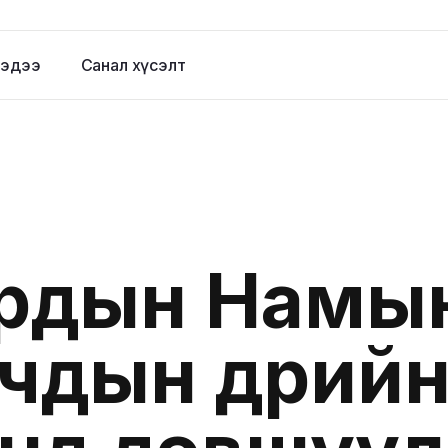
эдээ
Санал хүсэлт
рдын Намын
чдын өдрий