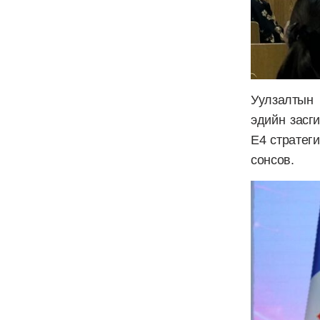
Уулзалтын 
эдийн засг
E4 стратег
сонсов.