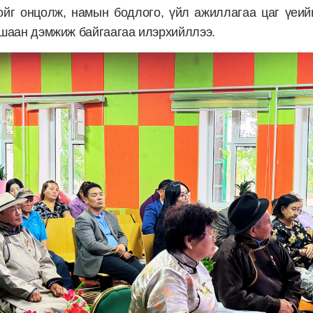
ойг онцолж, намын бодлого, үйл ажиллагаа цаг үеи
йшаан дэмжиж байгаагаа илэрхийллээ.