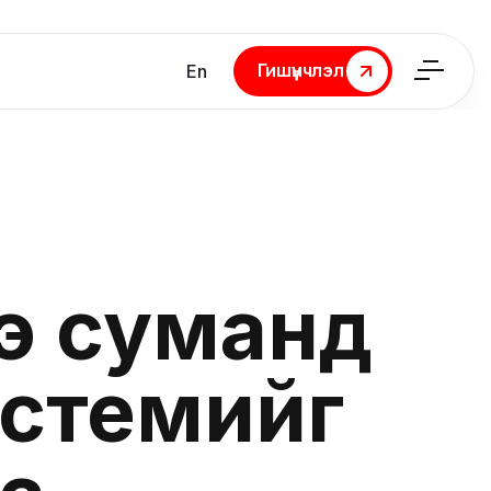
Гишүүнчлэл
En
Гишүүнчлэл
э суманд
истемийг