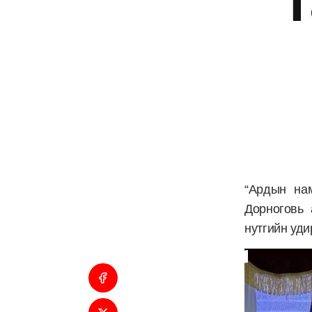
“Ардын на
Дорноговь
нутгийн уди