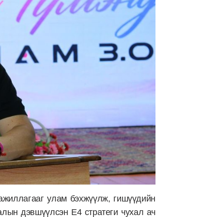
ажиллагааг улам бэхжүүлж, гишүүдийн
алын дэвшүүлсэн E4 стратеги чухал ач