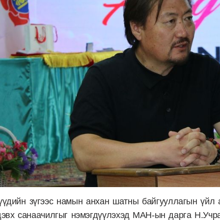
үдийн зүгээс намын анхан шатны байгууллагын үйл 
дэвх санаачилгыг нэмэгдүүлэхэд МАН-ын дарга Н.Учр