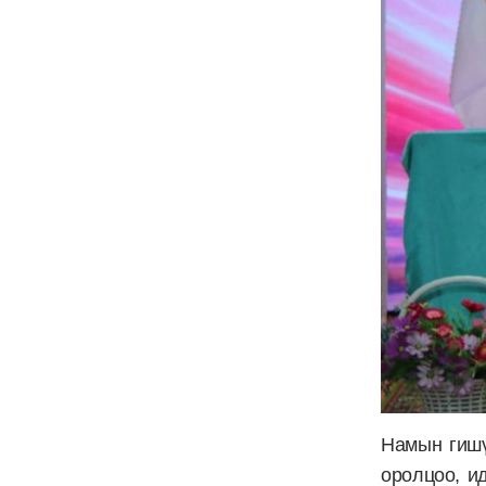
Намын гишү
оролцоо, и