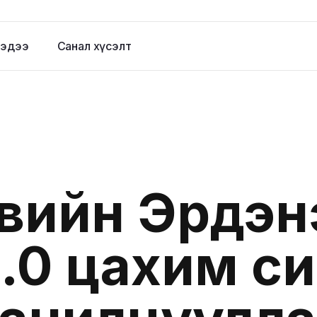
эдээ
Санал хүсэлт
вийн Эрдэн
.0 цахим с