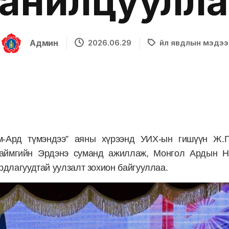
танилцуулла
Админ
2026.06.29
Үйл явдлын мэдээ
м-Ард түмэндээ” аяны хүрээнд УИХ-ын гишүүн Ж.Г
 аймгийн Эрдэнэ суманд ажиллаж, Монгол Ардын Н
рдлагуудтай уулзалт зохион байгууллаа.