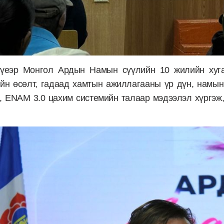
үеэр Монгол Ардын Намын сүүлийн 10 жилийн хугац
ийн өсөлт, гадаад хамтын ажиллагааны үр дүн, намы
и, ENAM 3.0 цахим системийн талаар мэдээлэл хүргэж,