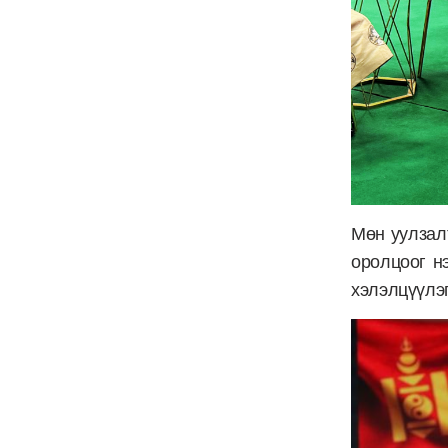
Мөн уулзал
оролцоог н
хэлэлцүүлэг