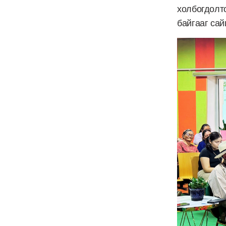
холбогдолт
байгааг са