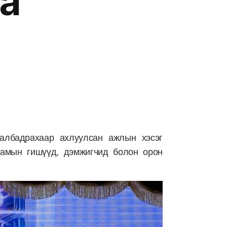
а
албадрахаар ахлуулсан ажлын хэсэг
амын гишүүд, дэмжигчид болон орон