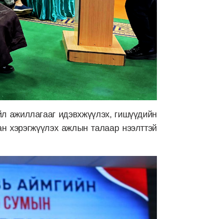
йл ажиллагааг идэвхжүүлэх, гишүүдийн
ан хэрэгжүүлэх ажлын талаар нээлттэй