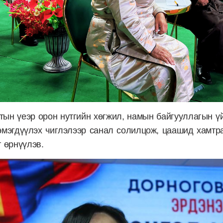
тын үеэр орон нутгийн хөгжил, намын байгууллагын ү
эмэгдүүлэх чиглэлээр санал солилцож, цаашид хамтр
 өрнүүлэв.