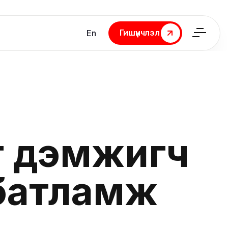
Гишүүнчлэл
En
Гишүүнчлэл
г дэмжигч
 батламж