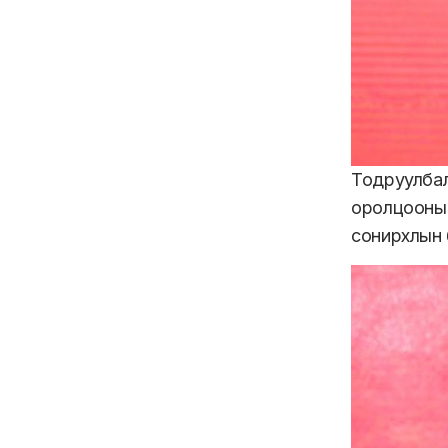
Тодруулба
оролцооны 
сонирхлын 