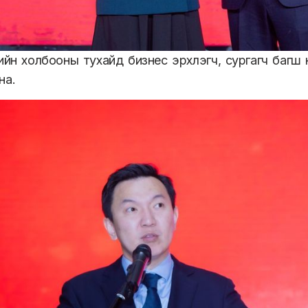
дийн холбооны тухайд бизнес эрхлэгч, сургагч багш 
на.