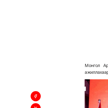
Монгол Ар
ажиллахаа