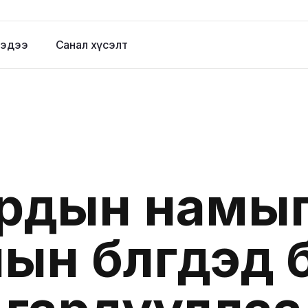
эдээ
Санал хүсэлт
рдын намы
ын бүлгүүдэд