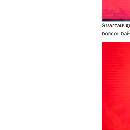
Эмэгтэйчүү
болсон бай