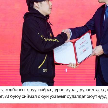
 холбооны яруу найраг, уран зураг, ууланд алхда
г, AI буюу хиймэл оюун ухааныг судалдаг оюутнууд