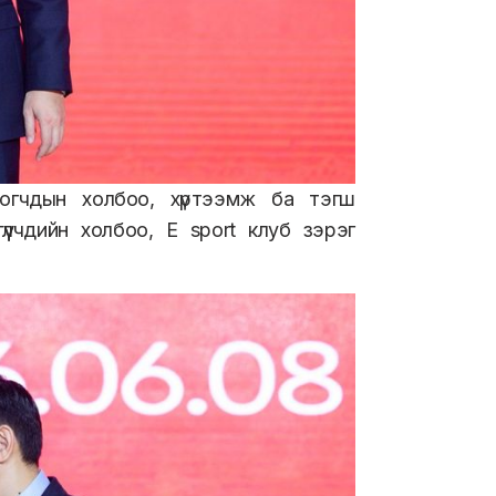
хогчдын холбоо, хүртээмж ба тэгш
үүлчдийн холбоо, Е sport клуб зэрэг