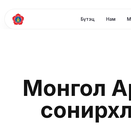
Бүтэц
Нам
М
Монгол А
сонирхл