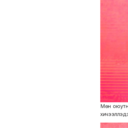
Мөн оюутны
хичээллэдэ