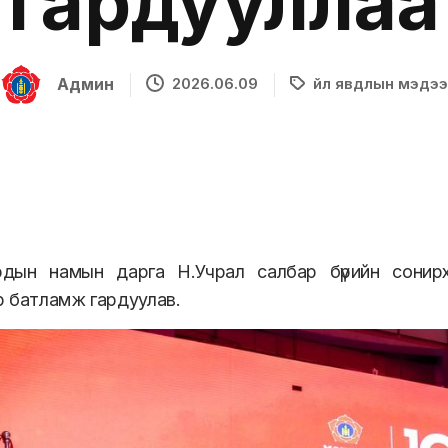
гардууллаа
Админ
2026.06.09
Үйл явдлын мэдээ
дын намын дарга Н.Учрал салбар бүрийн сонирхл
р батламж гардуулав.