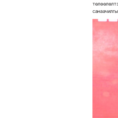
төлөөлөлт
санаачилгы