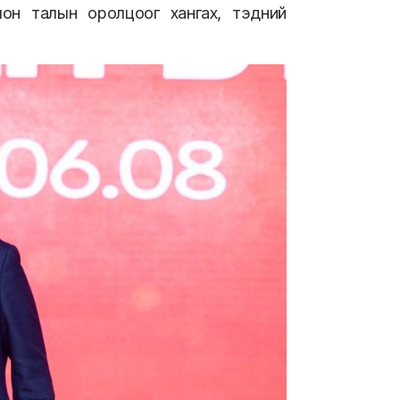
он талын оролцоог хангах, тэдний