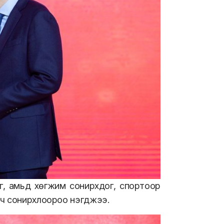
г, амьд хөгжим сонирхдог, спортоор
 ч сонирхлоороо нэгджээ.