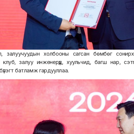
л, залуучуудын холбооны сагсан бөмбөг сонир
клуб, залуу инженерүүд, хуульчид, багш нар, сэтг
бүлэгт батламж гардууллаа.