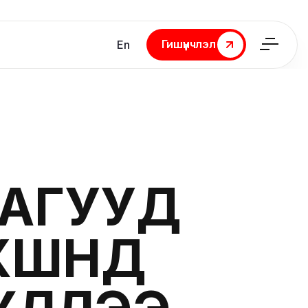
Гишүүнчлэл
En
Гишүүнчлэл
АГУУД
ШӨӨНД