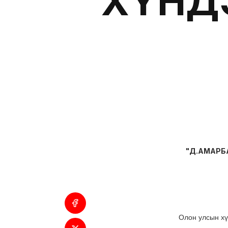
ХҮНД
"Д.АМАРБАЯ
Олон улсын хү