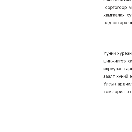
соргогоор мэ
хамгаалах ху
олдсон эрх ч
Үүний хүрээн
шинжилгээ хи
илрүүлэн гар
заалт хүний 
Улсын ардчилл
том зорилгот