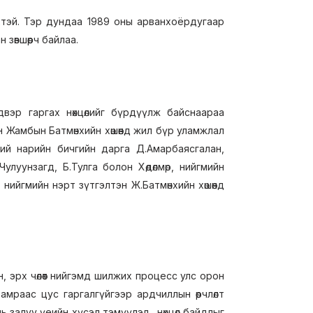
хтэй. Тэр дундаа 1989 оны арванхоёрдугаар
 зөвшөөрч байлаа.
вэр гаргах нөхцөлийг бүрдүүлж байснаараа
 Жамбын Батмөнхийн хөшөөнд жил бүр уламжлал
хий нарийн бичгийн дарга Д.Амарбаясгалан,
луунзагд, Б.Тулга болон Хөдөлмөр, нийгмийн
йгмийн нэрт зүтгэлтэн Ж.Батмөнхийн хөшөөнд
 эрх чөлөөт нийгэмд шилжих процесс улс орон
 хамраас цус гаргалгүйгээр ардчиллын өөрчлөлт
ь залуу үеийн хүсэл тэмүүлэл, нөхцөл байдлыг