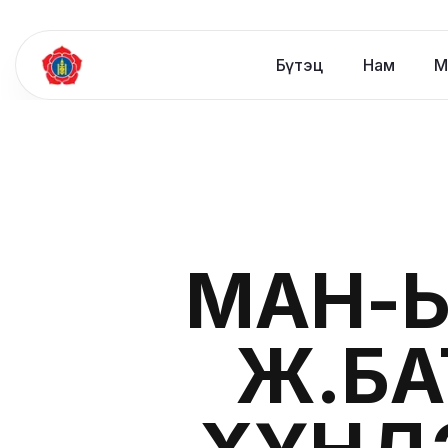
Бүтэц
Нам
М
МАН-
Ж.БА