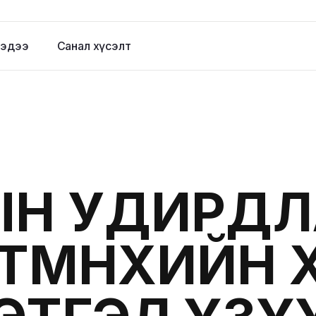
эдээ
Санал хүсэлт
ЫН УДИРДЛ
ТМӨНХИЙН ХӨ