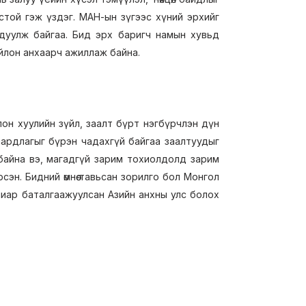
ёстой гэж үздэг. МАН-ын зүгээс хүний эрхийг
ндуулж байгаа. Бид эрх баригч намын хувьд
ойлон анхаарч ажиллаж байна.
лон хуулийн зүйл, заалт бүрт нэгбүрчлэн дүн
шаардлагыг бүрэн чадахгүй байгаа заалтуудыг
 байна вэ, магадгүй зарим тохиолдолд зарим
эн. Бидний өмнөө тавьсан зорилго бол Монгол
уулиар баталгаажуулсан Азийн анхны улс болох