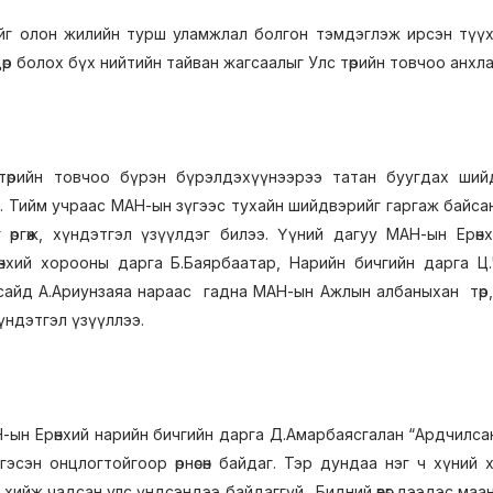
йг олон жилийн турш уламжлал болгон тэмдэглэж ирсэн түү
дөр болох бүх нийтийн тайван жагсаалыг Улс төрийн товчоо анхлан
төрийн товчоо бүрэн бүрэлдэхүүнээрээ татан буугдах шийд
өр. Тийм учраас МАН-ын зүгээс тухайн шийдвэрийг гаргаж байсан
 өргөж, хүндэтгэл үзүүлдэг билээ. Үүний дагуу МАН-ын Ерөн
нхий хорооны дарга Б.Баярбаатар, Нарийн бичгийн дарга Ц.Чу
айд А.Ариунзаяа нараас гадна МАН-ын Ажлын албаныхан төр, ни
 хүндэтгэл үзүүллээ.
-ын Ерөнхий нарийн бичгийн дарга Д.Амарбаясгалан “Ардчилсан,
йн гэсэн онцлогтойгоор өрнөсөн байдаг. Тэр дундаа нэг ч хүний
хийж чадсан улс үндсэндээ байдаггүй. Бидний өвөг дээдэс маан