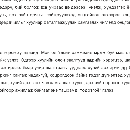
дэрч, бий болгож өгсөн учраас өвөг дээсээ үнэлж, хүндэтгэх 
уль, эрх зүйн орчныг сайжруулахад онцгойлон анхаарал ха
өлөө, ардчиллыг хуулиар баталгаажуулан хамгаалах чиглэлд онцг
д өнгөрсөн хугацаанд Монгол Улсын хэмжээнд мөрдөж буй маш о
йж үзлээ. Эдгээр хуулийн олон заалтууд өнөөдрийн хэрэгцээ, 
гаж ирлээ. Ямар учир шалтгааны үүднээс хүний эрх зөрчигдөөд
эрхийг хангаж чадахгүй, хоцрогдсон байна гэдэг дүгнэлтэд хүрс
ыг, хүний эрх, эрх чөлөөг хамгаалах хууль, эрх зүйн орчныг х
ойгоор ажиллаж байгааг энэ ташрамд тодотгоё” гэлээ.