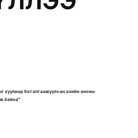
ҮЛЛЭЭ
ыг хуулиар баталгаажуулсан азийн анхны
ж байна"