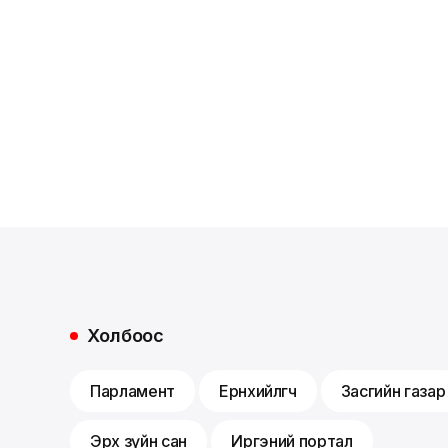
Холбоос
Парламент
Ерөнхийлөгч
Засгийн газар
Эрх зүйн сан
Иргэний портал