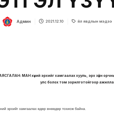
ЭТГЭЛ ҮЗҮ
Админ
2021.12.10
Үйл явдлын мэдээ
СГАЛАН: МАН хүний эрхийг хамгаалах хууль, эрх зүйн орчн
улс болох том зорилготойгоор ажилла
ний эрхийг хамгаалах өдөр өнөөдөр тохиож байна.