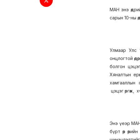
МАН энэ өдри
сарын 10-ны ө
Улмаар Улс 
онцлогтой өд
болгон цэцэг
Хяналтын ерө
хамгааллын с
цэцэг өргөж,
Энэ үеэр МАН
бүрт өөр өөри
шинэчлэлтийг 