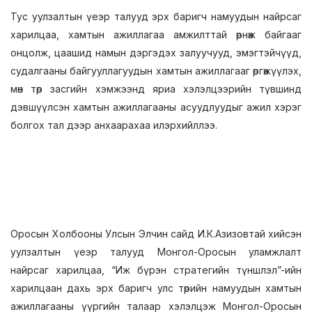
Тус уулзалтын үеэр талууд эрх баригч намуудын найрсаг
харилцаа, хамтын ажиллагаа амжилттай өрнөж байгааг
онцолж, цаашид намын дэргэдэх залуучууд, эмэгтэйчүүд,
судалгааны байгууллагуудын хамтын ажиллагааг өргөжүүлэх,
мөн төр засгийн хэмжээнд яриа хэлэлцээрийн түвшинд
дэвшүүлсэн хамтын ажиллагааны асуудлуудыг ажил хэрэг
болгох тал дээр анхаарахаа илэрхийллээ.
Оросын Холбооны Улсын Элчин сайд И.К.Азизовтай хийсэн
уулзалтын үеэр талууд Монгол-Оросын уламжлалт
найрсаг харилцаа, “Иж бүрэн стратегийн түншлэл”-ийн
харилцаан дахь эрх баригч улс төрийн намуудын хамтын
ажиллагааны үүргийн талаар хэлэлцэж Монгол-Оросын