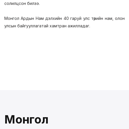
солилцсон билээ.
Монгол Ардын Нам дэлхийн 40 гаруй улс төрийн нам, олон
улсын байгууллагатай хамтран ажилладаг.
Монгол