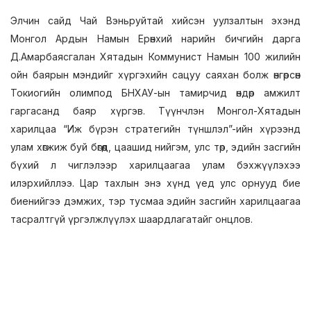
Элчин сайд Чай Вэньруйтай хийсэн уулзалтын эхэнд
Монгол Ардын Намын Ерөнхий нарийн бичгийн дарга
Д.Амарбаясгалан Хятадын Коммунист Намын 100 жилийн
ойн баярын мэндийг хүргэхийн сацуу саяхан болж өнгөрсөн
Токиогийн олимпод БНХАУ-ын тамирчид өндөр амжилт
гаргасанд баяр хүргэв. Түүнчлэн Монгол-Хятадын
харилцаа “Иж бүрэн стратегийн түншлэл”-ийн хүрээнд
улам хөгжиж буй бөгөөд, цаашид нийгэм, улс төр, эдийн засгийн
бүхий л чиглэлээр харилцаагаа улам бэхжүүлэхээ
илэрхийллээ. Цар тахлын энэ хүнд үед улс орнууд бие
биенийгээ дэмжих, тэр тусмаа эдийн засгийн харилцаагаа
тасралтгүй үргэлжлүүлэх шаардлагатайг онцлов.