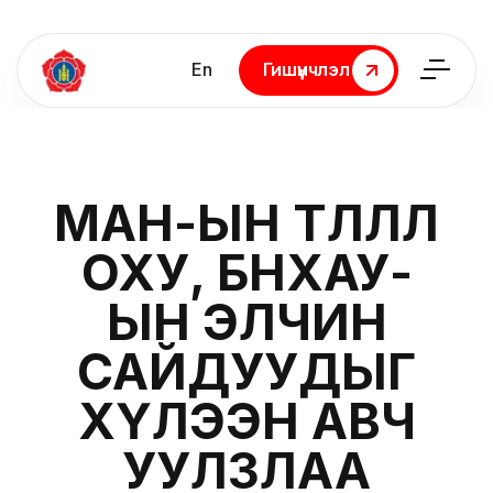
En
Гишүүнчлэл
Гишүүнчлэл
МАН-ЫН ТӨЛӨӨЛӨЛ
ОХУ, БНХАУ-
ЫН ЭЛЧИН
САЙДУУДЫГ
ХҮЛЭЭН АВЧ
УУЛЗЛАА