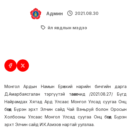
Админ
2021.08.30
Үйл явдлын мэдээ
Монгол Ардын Намын Ерөнхий нарийн бичгийн дарга
Д.Амарбаясгалан тэргүүтэй төлөөлөгчид /2021.08.27/ Бүгд
Найрамдах Хятад Ард Улсаас Монгол Улсад суугаа Онц
бөгөөд Бүрэн эрхт Элчин сайд Чай Вэньруй болон Оросын
Холбооны Улсаас Монгол Улсад суугаа Онц бөгөөд Бүрэн
эрхт Элчин сайд И.К.Азизов нартай уулзлаа.