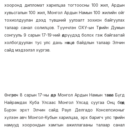
хооронд дипломат харилцаа тогтоосны 100 жил, Ардын
хувьсгалын 100 жил, Монгол Ардын Намын 100 жилийн ойг
тохиолдуулан дээд түвшний уулзалт зохион байгуулах
талаар санал солилцов. Түүнчлэн ОХУ-ын Төрийн Думын
сонгууль 9 сарын 17-19-ний өдрүүдэд болох гэж байгаатай
холбогдуулан тус улс дахь нөхцөл байдлын талаар Элчин
сайд мэдээлэл хүргэв.
Өнгөрөгч 8 сарын 17-ны өдөр Монгол Ардын Намын төлөөлөл Бүгд
Найрамдах Куба Улсаас Монгол Улсад суугаа Онц бөгөөд
Бүрэн эрхт Элчин сайд Раул Делгадо Консепсионыг
хүлээн авч Монгол-Кубын харилцаа, эрх баригч улс төрийн
намууд хоорондын хамтын ажиллагааны талаар санал