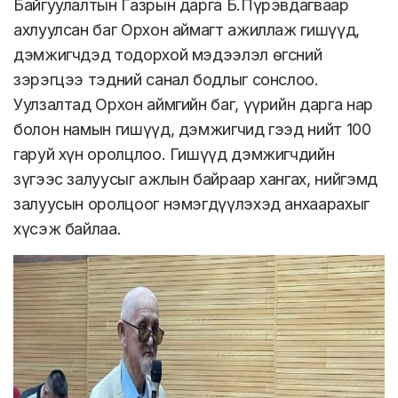
Байгуулалтын Газрын дарга Б.Пүрэвдагваар
ахлуулсан баг Орхон аймагт ажиллаж гишүүд,
дэмжигчдэд тодорхой мэдээлэл өгсний
зэрэгцээ тэдний санал бодлыг сонслоо.
Уулзалтад Орхон аймгийн баг, үүрийн дарга нар
болон намын гишүүд, дэмжигчид гээд нийт 100
гаруй хүн оролцлоо. Гишүүд дэмжигчдийн
зүгээс залуусыг ажлын байраар хангах, нийгэмд
залуусын оролцоог нэмэгдүүлэхэд анхаарахыг
хүсэж байлаа.