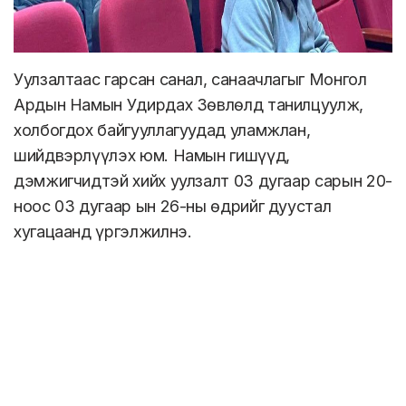
Уулзалтаас гарсан санал, санаачлагыг Монгол
Ардын Намын Удирдах Зөвлөлд танилцуулж,
холбогдох байгууллагуудад уламжлан,
шийдвэрлүүлэх юм. Намын гишүүд,
дэмжигчидтэй хийх уулзалт 03 дугаар сарын 20-
ноос 03 дугаар ын 26-ны өдрийг дуустал
хугацаанд үргэлжилнэ.