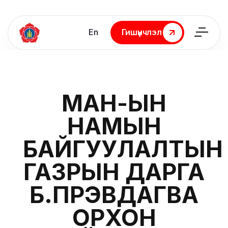
En
Гишүүнчлэл
Гишүүнчлэл
МАН-ЫН
НАМЫН
БАЙГУУЛАЛТЫН
ГАЗРЫН ДАРГА
Б.ПҮРЭВДАГВА
ОРХОН