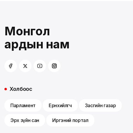
Монгол
ардын нам
Холбоос
Парламент
Ерөнхийлөгч
Засгийн газар
Эрх зүйн сан
Иргэний портал