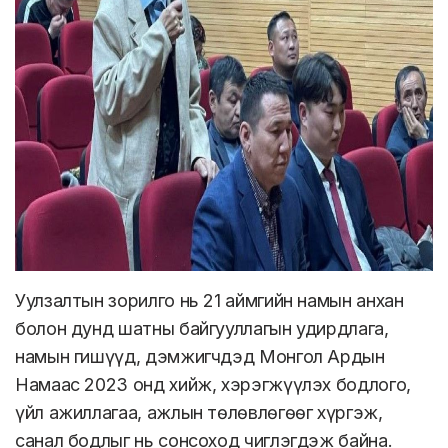
Уулзалтын зорилго нь 21 аймгийн намын анхан
болон дунд шатны байгууллагын удирдлага,
намын гишүүд, дэмжигчдэд Монгол Ардын
Намаас 2023 онд хийж, хэрэгжүүлэх бодлого,
үйл ажиллагаа, ажлын төлөвлөгөөг хүргэж,
санал бодлыг нь сонсоход чиглэгдэж байна.