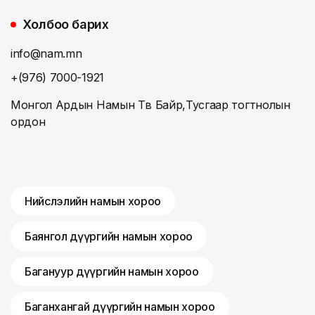
Холбоо барих
info@nam.mn
+(976) 7000-1921
Монгол Ардын Намын Төв Байр,Тусгаар тогтнолын
ордон
Нийслэлийн намын хороо
Баянгол дүүргийн намын хороо
Багануур дүүргийн намын хороо
Баганхангай дүүргийн намын хороо