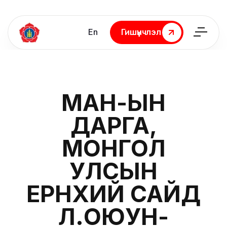
En
Гишүүнчлэл
Гишүүнчлэл
МАН-ЫН
ДАРГА,
МОНГОЛ
УЛСЫН
ЕРӨНХИЙ САЙД
Л.ОЮУН-