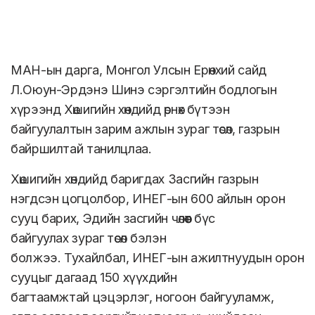
МАН-ын дарга, Монгол Улсын Ерөнхий сайд
Л.Оюун-Эрдэнэ Шинэ сэргэлтийн бодлогын
хүрээнд Хөшигийн хөндийд өрнөх бүтээн
байгуулалтын зарим ажлын зураг төсөл, газрын
байршилтай танилцлаа.
Хөшигийн хөндийд баригдах Засгийн газрын
нэгдсэн цогцолбор, ИНЕГ-ын 600 айлын орон
сууц барих, Эдийн засгийн чөлөөт бүс
байгуулах зураг төсөл бэлэн
болжээ. Тухайлбал, ИНЕГ-ын ажилтнуудын орон
сууцыг дагаад 150 хүүхдийн
багтаамжтай цэцэрлэг, ногоон байгууламж,