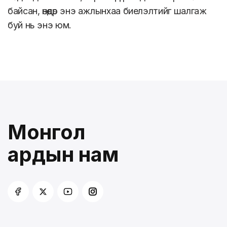
байсан, өнөөдөр энэ ажлынхаа биелэлтийг шалгаж
буй нь энэ юм.
Монгол
ардын нам