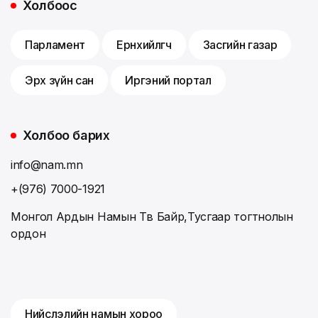
Холбоос
Парламент
Ерөнхийлөгч
Засгийн газар
Эрх зүйн сан
Иргэний портал
Холбоо барих
info@nam.mn
+(976) 7000-1921
Монгол Ардын Намын Төв Байр,Тусгаар тогтнолын
ордон
Нийслэлийн намын хороо