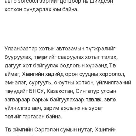
авто зогсоол зэргийг цогцоор нь шийдсэн
хотхон сүндэрлэх юм байна.
Улаанбаатар хотын автозамын түгжрэлийг
бууруулах, төвлөрлийг сааруулах хотыг тэлэх,
дагуул хот байгуулах бодлогын хүрээнд Төв
аймаг, Хөшигийн хөндийд орон сууцны хороолол,
эмнэлэг, сургууль, оюутны хотхон, үйлчилгээний
төвүүдийг БНСУ, Казакстан, Сингапур улсын
загвараар барьж байгуулахаар төлөвлөж, зөвлөх
үйлчилгээ авч, зарим ажлынх нь зураг
төслийг гаргасан байна.
Төв аймгийн Сэргэлэн сумын нутаг, Хөшигийн