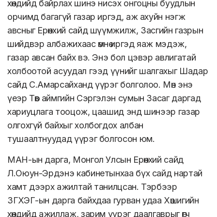
хөндийд байрлах шинэ нисэх онгоцны буудлын
орчимд багагүй газар иргэд, аж ахуйн нэгж
авсныг Ерөнхий сайд шүүмжилж, Засгийн газрын
шийдвэр албажихаас өмнө иргэд яаж мэдэж,
газар авсан байх вэ. Энэ бол цэвэр авлигатай
холбоотой асуудал гээд үүнийг шалгахыг Шадар
сайд С.Амарсайханд үүрэг болголоо. Мөн энэ
үеэр Төв аймгийн Сэргэлэн сумын Засаг даргад
хариуцлага тооцож, цаашид энд шинээр газар
олгохгүй байхыг холбогдох албан
тушаалтнуудад үүрэг болгосон юм.
МАН-ын дарга, Монгол Улсын Ерөнхий сайд
Л.Оюун-Эрдэнэ кабинетынхаа бүх сайд нартай
хамт дээрх ажилтай танилцсан. Тэрбээр
ЗГХЭГ-ын дарга байхдаа гурван удаа Хөшигийн
хөндийд ажиллаж, зарим үүрэг даалгаврыг өгч