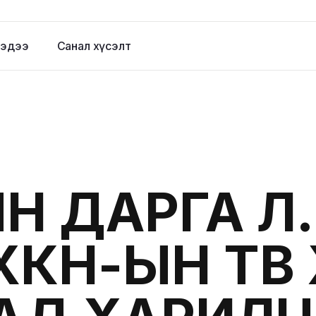
эдээ
Санал хүсэлт
Н ДАРГА Л
ХКН-ЫН ТӨВ