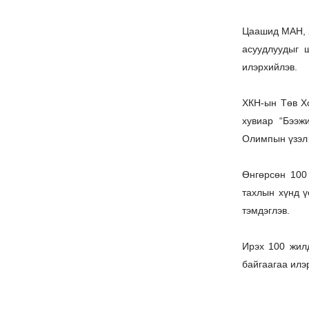
Цаашид МАН, Х
асуудлуудыг 
илэрхийлэв.
ХКН-ын Төв Х
хувиар “Бээж
Олимпын үзэл 
Өнгөрсөн 100
тахлын хүнд ү
тэмдэглэв.
Ирэх 100 жилд
байгаагаа илэ