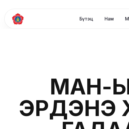
Бүтэц
Нам
М
МАН-Ы
ЭРДЭНЭ 