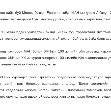
лал хийж буй Монгол Улсын Ерөнхий сайд, МАН-ын дарга Л.Оюун
ааны газрын дарга Сун Тао-тай уулзаж, хоёр намын харилцаа, ха
Л.Оюун-Эрдэнэ уулзалтын эхэнд БНХАУ хүн төрөлхтний энх тайва
г товлосон хугацаандаа амжилттай зохион байгуулж буйд баяр хүр
 онд тохиосон МАН болон ХКН-ын 100 жилийн ойн хүрээнд хэрэгжү
олох ХКН-ын XX их хурал өнгөрсөн 100 жилийн үйл ажиллагаагаа д
 явдал гэж үзэж байгааг тэмдэглэв.
X их хурлаар “Шинэ сэргэлтийн бодлого”-ыг хэрэгжүүлэх улс төри
с төрийн нам болохоо зарласныг онцлоод “Шинэ сэргэлтийн б
хот хөдөөгийн хөгжил, ногоон хөгжлийн чиглэлийн томоохон төс
нгө оруулагчдын идэвхтэй оролцоог хангах нь чухал болохыг тэмдэг