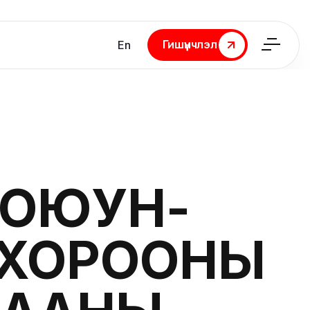
Гишүүнчлэл
En
Гишүүнчлэл
.ОЮУН-
 ХОРООНЫ