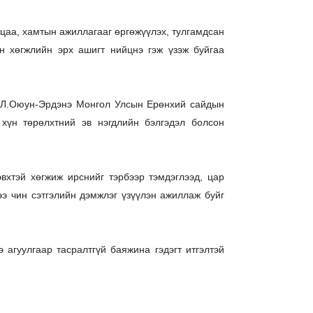
цаа, хамтын ажиллагааг өргөжүүлэх, тулгамдсан
н хөгжлийн эрх ашигт нийцнэ гэж үзэж буйгаа
 Л.Оюун-Эрдэнэ Монгол Улсын Ерөнхий сайдын
хүн төрөлхтний эв нэгдлийн бэлгэдэл болсон
хтэй хөгжиж ирснийг тэрбээр тэмдэглээд, цар
э чин сэтгэлийн дэмжлэг үзүүлэн ажиллаж буйг
агуулгаар тасралтгүй баяжина гэдэгт итгэлтэй