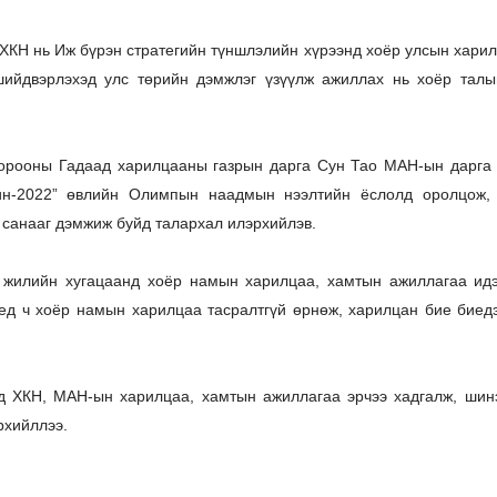
КН нь Иж бүрэн стратегийн түншлэлийн хүрээнд хоёр улсын харил
шийдвэрлэхэд улс төрийн дэмжлэг үзүүлж ажиллах нь хоёр талы
орооны Гадаад харилцааны газрын дарга Сун Тао МАН-ын дарга
ин-2022” өвлийн Олимпын наадмын нээлтийн ёслолд оролцож, 
санааг дэмжиж буйд талархал илэрхийлэв.
 жилийн хугацаанд хоёр намын харилцаа, хамтын ажиллагаа идэв
ед ч хоёр намын харилцаа тасралтгүй өрнөж, харилцан бие биедэ
 ХКН, МАН-ын харилцаа, хамтын ажиллагаа эрчээ хадгалж, шинэ 
рхийллээ.