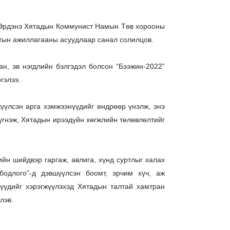
-Эрдэнэ Хятадын Коммунист Намын Төв хорооны
мтын ажиллагааны асуудлаар санал солилцов.
н, эв нэгдлийн бэлгэдэл болсон “Бээжин-2022”
гэлээ.
үлсэн арга хэмжээнүүдийг өндрөөр үнэлж, энэ
үгнэж, Хятадын ирээдүйн хөгжлийн төлөвлөлтийг
йн шийдвэр гаргаж, авлига, хүнд суртлыг халах
одлого”-д дэвшүүлсэн боомт, эрчим хүч, аж
лүүдийг хэрэгжүүлэхэд Хятадын талтай хамтран
лэв.