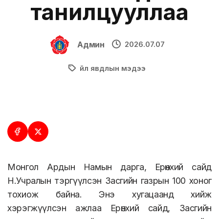
танилцууллаа
Админ
2026.07.07
Үйл явдлын мэдээ
Монгол Ардын Намын дарга, Ерөнхий сайд
Н.Учралын тэргүүлсэн Засгийн газрын 100 хоног
тохиож байна. Энэ хугацаанд хийж
хэрэгжүүлсэн ажлаа Ерөнхий сайд, Засгийн