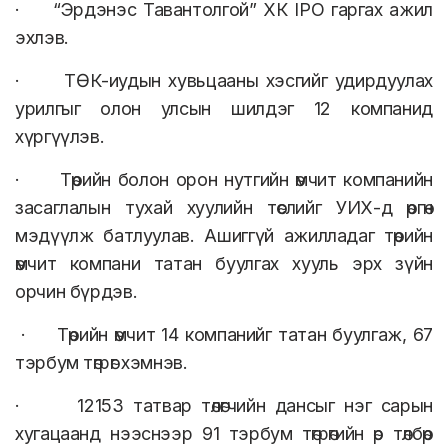
· “Эрдэнэс Тавантолгой” ХК IPO гаргах ажил
эхлэв.
· ТӨК-иудын хувьцааны хэсгийг удирдуулах
урилгыг олон улсын шилдэг 12 компанид
хүргүүлэв.
· Төрийн болон орон нутгийн өмчит компанийн
засаглалын тухай хуулийн төслийг УИХ-д өргөн
мэдүүлж батлуулав. Ашиггүй ажилладаг төрийн
өмчит компани татан буулгах хууль эрх зүйн
орчин бүрдэв.
· Төрийн өмчит 14 компанийг татан буулгаж, 67
тэрбум төгрөг хэмнэв.
· 12153 татвар төлөгчийн дансыг нэг сарын
хугацаанд нээснээр 91 тэрбум төгрөгийн өр төлбөр