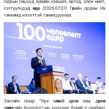
газрын гишүүд хувийн хэвшил, иргэд, олон нийт,
сэтгүүлчдэд өнөөдөр /2026.07.07/ Төрийн ордны Их
танхимд нээлттэй танилцууллаа.
Засгийн газар “Эрх чөлөөний дөрвөн зам, дөрвөн
чөлөөлөлтийн бодлого”-ын хүрээнд бүхий л салбарт