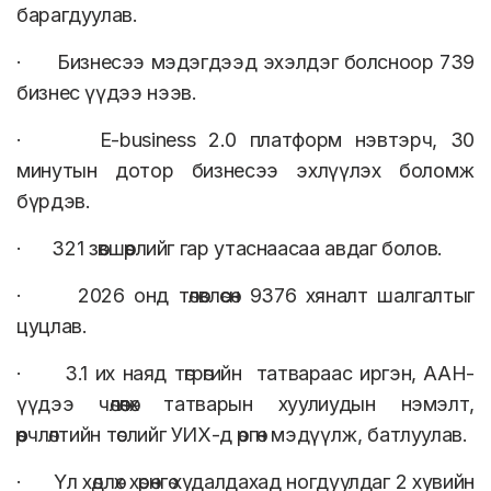
барагдуулав.
· Бизнесээ мэдэгдээд эхэлдэг болсноор 739
бизнес үүдээ нээв.
· E-business 2.0 платформ нэвтэрч, 30
минутын дотор бизнесээ эхлүүлэх боломж
бүрдэв.
· 321 зөвшөөрлийг гар утаснаасаа авдаг болов.
· 2026 онд төлөвлөсөн 9376 хяналт шалгалтыг
цуцлав.
· 3.1 их наяд төгрөгийн татвараас иргэн, ААН-
үүдээ чөлөөлөх татварын хуулиудын нэмэлт,
өөрчлөлтийн төслийг УИХ-д өргөн мэдүүлж, батлуулав.
· Үл хөдлөх хөрөнгө худалдахад ногдуулдаг 2 хувийн