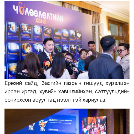
Ерөнхий сайд, Засгийн газрын гишүүд хүрэлцэн
ирсэн иргэд, хувийн хэвшлийнхэн, сэтгүүлчдийн
сонирхсон асуултад нээлттэй хариулав.