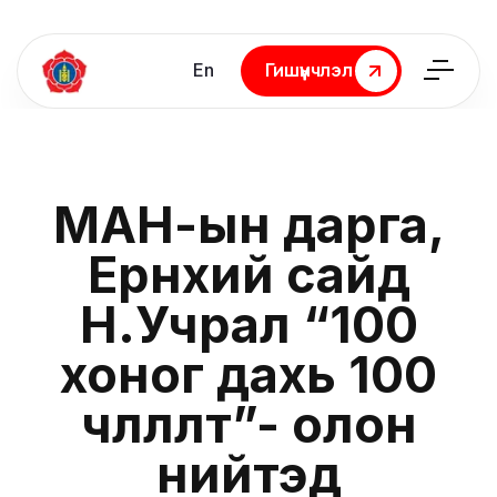
En
Гишүүнчлэл
Гишүүнчлэл
МАН-ын дарга,
Ерөнхий сайд
Н.Учрал “100
хоног дахь 100
чөлөөлөлт”-өө олон
нийтэд