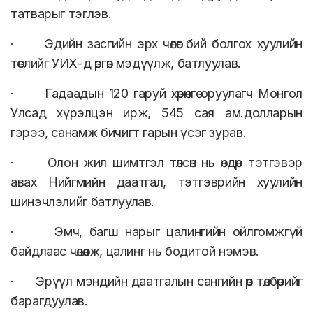
татварыг тэглэв.
· Эдийн засгийн эрх чөлөөг бий болгох хуулийн
төслийг УИХ-д өргөн мэдүүлж, батлуулав.
· Гадаадын 120 гаруй хөрөнгө оруулагч Монгол
Улсад хүрэлцэн ирж, 545 сая ам.долларын
гэрээ, санамж бичигт гарын үсэг зурав.
· Олон жил шимтгэл төлсөн нь өндөр тэтгэвэр
авах Нийгмийн даатгал, тэтгэврийн хуулийн
шинэчлэлийг батлуулав.
· Эмч, багш нарыг цалингийн ойлгомжгүй
байдлаас чөлөөлж, цалинг нь бодитой нэмэв.
· Эрүүл мэндийн даатгалын сангийн өр төлбөрийг
барагдуулав.