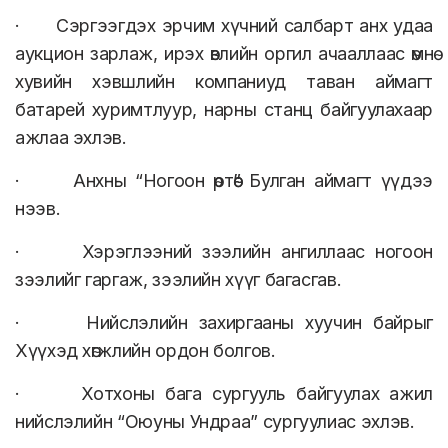
· Сэргээгдэх эрчим хүчний салбарт анх удаа
аукцион зарлаж, ирэх өвлийн оргил ачааллаас өмнө
хувийн хэвшлийн компаниуд таван аймагт
батарей хуримтлуур, нарны станц байгуулахаар
ажлаа эхлэв.
· Анхны “Ногоон өртөө” Булган аймагт үүдээ
нээв.
· Хэрэглээний зээлийн ангиллаас ногоон
зээлийг гаргаж, зээлийн хүүг багасгав.
· Нийслэлийн захиргааны хуучин байрыг
Хүүхэд хөгжлийн ордон болгов.
· Хотхоны бага сургууль байгуулах ажил
нийслэлийн “Оюуны Ундраа” сургуулиас эхлэв.