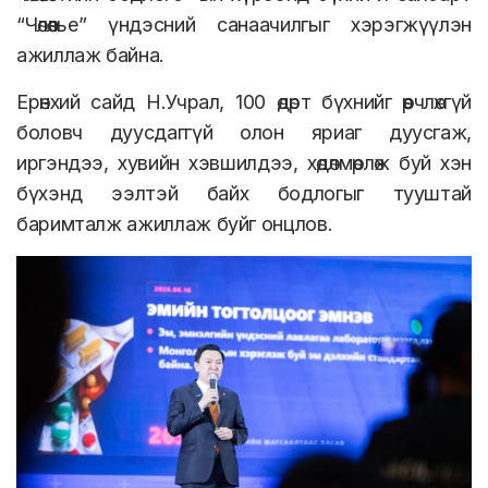
“Чөлөөлье” үндэсний санаачилгыг хэрэгжүүлэн
ажиллаж байна.
Ерөнхий сайд Н.Учрал, 100 өдөрт бүхнийг өөрчлөхгүй
боловч дуусдаггүй олон яриаг дуусгаж,
иргэндээ, хувийн хэвшилдээ, хөдөлмөрлөж буй хэн
бүхэнд ээлтэй байх бодлогыг тууштай
баримталж ажиллаж буйг онцлов.