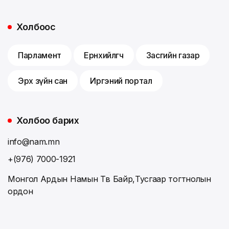
Холбоос
Парламент
Ерөнхийлөгч
Засгийн газар
Эрх зүйн сан
Иргэний портал
Холбоо барих
info@nam.mn
+(976) 7000-1921
Монгол Ардын Намын Төв Байр,Тусгаар тогтнолын
ордон