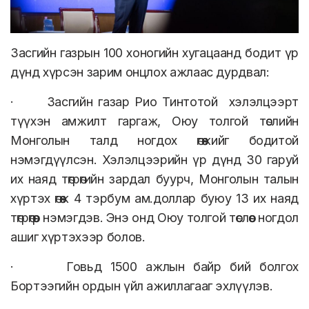
Засгийн газрын 100 хоногийн хугацаанд бодит үр
дүнд хүрсэн зарим онцлох ажлаас дурдвал:
· Засгийн газар Рио Тинтотой хэлэлцээрт
түүхэн амжилт гаргаж, Оюу толгой төслийн
Монголын талд ногдох өгөөжийг бодитой
нэмэгдүүлсэн. Хэлэлцээрийн үр дүнд 30 гаруй
их наяд төгрөгийн зардал буурч, Монголын талын
хүртэх өгөөж 4 тэрбум ам.доллар буюу 13 их наяд
төгрөгөөр нэмэгдэв. Энэ онд Оюу толгой төслөөс ногдол
ашиг хүртэхээр болов.
· Говьд 1500 ажлын байр бий болгох
Бортээгийн ордын үйл ажиллагааг эхлүүлэв.