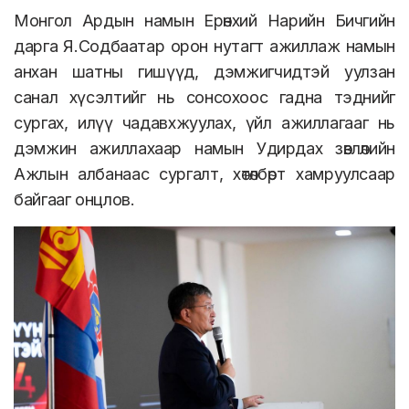
Монгол Ардын намын Ерөнхий Нарийн Бичгийн
дарга Я.Содбаатар орон нутагт ажиллаж намын
анхан шатны гишүүд, дэмжигчидтэй уулзан
санал хүсэлтийг нь сонсохоос гадна тэднийг
сургах, илүү чадавхжуулах, үйл ажиллагааг нь
дэмжин ажиллахаар намын Удирдах зөвлөлийн
Ажлын албанаас сургалт, хөтөлбөрт хамруулсаар
байгааг онцлов.