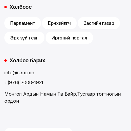
Холбоос
Парламент
Ерөнхийлөгч
Засгийн газар
Эрх зүйн сан
Иргэний портал
Холбоо барих
info@nam.mn
+(976) 7000-1921
Монгол Ардын Намын Төв Байр,Тусгаар тогтнолын
ордон