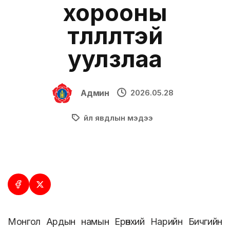
хорооны
төлөөлөлтэй
уулзлаа
Админ
2026.05.28
Үйл явдлын мэдээ
Монгол Ардын намын Ерөнхий Нарийн Бичгийн