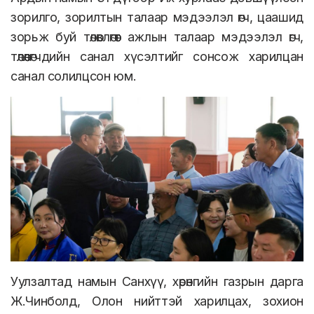
зорилго, зорилтын талаар мэдээлэл өгч, цаашид
зорьж буй төлөвлөгөөт ажлын талаар мэдээлэл өгч,
төлөөлөгчдийн санал хүсэлтийг сонсож харилцан
санал солилцсон юм.
Уулзалтад намын Санхүү, хөрөнгийн газрын дарга
Ж.Чинболд, Олон нийттэй харилцах, зохион