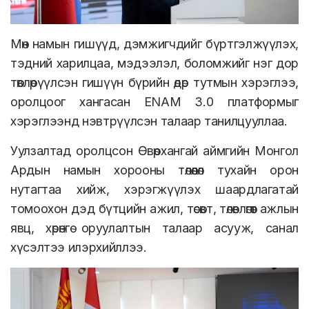
Мөн намын гишүүд, дэмжигчдийг бүртгэлжүүлэх,
тэдний харилцаа, мэдээлэл, боломжийг нэг дор
төвлөрүүлсэн гишүүн бүрийн өдөр тутмын хэрэглээ,
оролцоог хангасан ENAM 3.0 платформыг
хэрэглээнд нэвтрүүлсэн талаар танилцууллаа.
Уулзалтад оролцсон Өвөрхангай аймгийн Монгол
Ардын намын хорооны төлөөлөл тухайн орон
нутагтаа хийж, хэрэгжүүлэх шаардлагатай
томоохон дэд бүтцийн ажил, төсөвт, төлөвлөгөөт ажлын
явц, хөрөнгө оруулалтын талаар асууж, санал
хүсэлтээ илэрхийллээ.