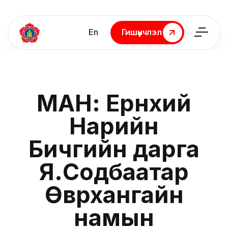
En
Гишүүнчлэл
Гишүүнчлэл
МАН: Ерөнхий
Нарийн
Бичгийн дарга
Я.Содбаатар
Өвөрхангайн
намын