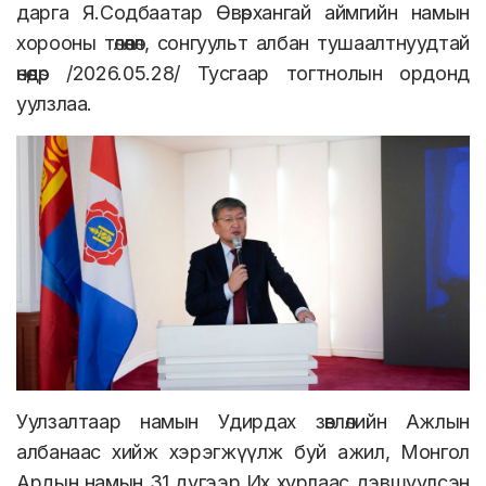
дарга Я.Содбаатар Өвөрхангай аймгийн намын
хорооны төлөөлөл, сонгуульт албан тушаалтнуудтай
өнөөдөр /2026.05.28/ Тусгаар тогтнолын ордонд
уулзлаа.
Уулзалтаар намын Удирдах зөвлөлийн Ажлын
албанаас хийж хэрэгжүүлж буй ажил, Монгол
Ардын намын 31 дүгээр Их хурлаас дэвшүүлсэн