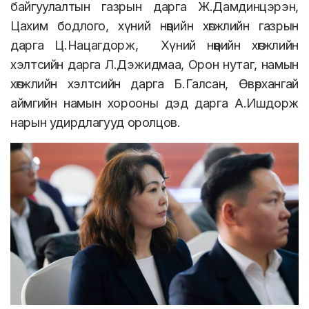
байгуулалтын газрын дарга Ж.Дамдинцэрэн,
Цахим бодлого, хүний нөөцийн хөгжлийн газрын
дарга Ц.Нацагдорж, Хүний нөөцийн хөгжлийн
хэлтсийн дарга Л.Дэжидмаа, Орон нутаг, намын
хөгжлийн хэлтсийн дарга Б.Галсан, Өвөрхангай
аймгийн намын хорооны дэд дарга А.Ишдорж
нарын удирдлагууд оролцов.