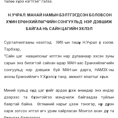
төлөө хүчээ нэгтгэе” гэлээ.
Н.УЧРАЛ: МАНАЙ НАМЫН БЭЛТГЭГДСЭН БОЛОВСОН
ХҮЧИН ЕРӨНХИЙЛӨГЧИЙН СОНГУУЛЬД НЭР ДЭВШИЖ
БАЙГАА НЬ САЙН ЦАГИЙН ЭХЛЭЛ
Сурталчилгааны нээлтэд УИХ-ын гишүүн Н.Учрал үг хэлэв.
Тэрбээр,
“Сайн цаг наашилсныг илтгэн нар дулаанаар ээсэн зуны
сарын энэ билэгтэй сайхан өдөр МАН-аас Ерөнхийлөгчийн
сонгуульд нэр дэвшиж буй МАН-ын дарга, НАМЗХ-ны
анхны Ерөнхийлөгч У.Хүрэлсүх танд амжилт ялалтыг хүсье.
Миний хувьд хүнд цаг үеийг ардаа үдэж өнөөдөр энэ индэр
дээрээс та бүхэнтэйгээ мэндчилж байгаадаа туйлын
баяртай байна. Өглөөний нарыг цээж тэнэгэр, нүүр дүүрэн
харж зогсох итгэл өгч урам хайрласан Монгол ахан дүүс та
бүхэндээ баярлалаа.