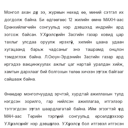
Монгол ахан дүүс ээ, журмын нөхөд өө, миний сэтгэл их
догдолж байна. Би өдгөөгөөс 12 жилийн өмнө МАХН-аас
Ерөнхийлөгчийн сонгуульд нэр дэвшээд индрийн ард
зогсож байсан. У.Хүрэлсүхийн Засгийн газар ковид цар
тахлыг улсдаа оруулж ирэхгүй, хилийн цаана удаан
хугацаанд барьж чадсаныг энэ ташрамд онцлон
тэмдэглэж байна. Л.Оюун-Эрдэнийн Засгийн газар ард
иргэдээ вакцинжуулах ажлыг цаг нартай уралдан хийж,
хамтын дархлааг бий болгохын төлөө хичээн зүтгэж байгааг
сайшааж байна.
Өнөөдөр монголчуудад эрчтэй, хурдтай ажиллахын тулд
нэгдсэн зорилго, гар нийлсэн ажиллагаа, итгэлээр
тэтгэгдсэн зүтгэл шаардлагатай байна. Ийм эгзэгтэй үед
МАН-аас Төрийн тэргүүний сонгуульд өрсөлдүүлэхээр
У.Хүрэлсүхийг нэр дэвшүүллээ. У.Хүрэлсүх бол итгэвэл итгэсэн