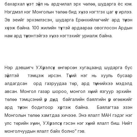
бахархал үнэт зүйл нь ардчилал эрх чөлөө, шударга ёс юм.
Нэгдмэл нэг Монголын төлөө бид хүчээ нэгтгэх цаг үе ирлээ.
Эв эеийг эрхэмлэсэн, шударга Ерөнхийлөгчийг ард түмэн
хүсэж байна. 100 жилийн түүхтэй ардаараа овоглосон Ардын
нам ард түмэнтэйгээ хүчээ нэгтэхийг уриалж байна.
Нэр дэвшигч У.Хүрэлсүх өнгөрсөн хугацаанд шударга бус
зүйлтэй тэмцэж ирсэн. Түүний нэг нь хууль бусаар
алдагдсан орд газруудаа төр, ард түмнийхээ мэдэлд
авсан. Монгол газар шороо, монгол хүний язгуур эрхийн
төлөө тэмцсэний үр дүнд байгалийн баялгийн үр өгөөжийг
ард түмэн бодитоор хүртэж байна. Баялагтаа эзэн
Монголын төлөө хамтдаа хичээе. Энэ ялалт МАН гэдэг нэг
улс төрийн хүчин, У.Хүрэлсүх гэсэн нэг хүний ялалт биш. Нийт
монголчуудын ялалт байх болно” гэв.