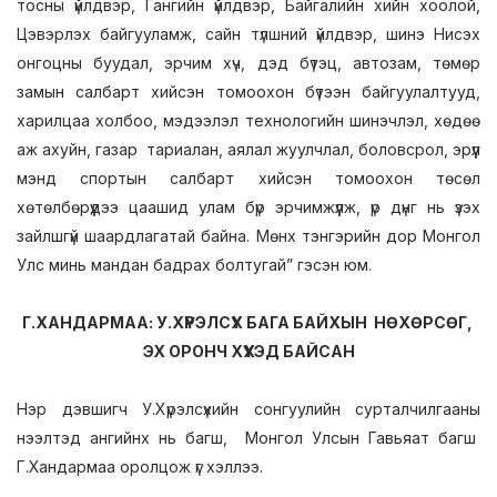
тосны үйлдвэр, Гангийн үйлдвэр, Байгалийн хийн хоолой,
Цэвэрлэх байгууламж, сайн түлшний үйлдвэр, шинэ Нисэх
онгоцны буудал, эрчим хүч, дэд бүтэц, автозам, төмөр
замын салбарт хийсэн томоохон бүтээн байгуулалтууд,
харилцаа холбоо, мэдээлэл технологийн шинэчлэл, хөдөө
аж ахуйн, газар тариалан, аялал жуулчлал, боловсрол, эрүүл
мэнд спортын салбарт хийсэн томоохон төсөл
хөтөлбөрүүдээ цаашид улам бүр эрчимжүүлж, үр дүнг нь үзэх
зайлшгүй шаардлагатай байна. Мөнх тэнгэрийн дор Монгол
Улс минь мандан бадрах болтугай” гэсэн юм.
Г.ХАНДАРМАА: У.ХҮРЭЛСҮХ БАГА БАЙХЫН НӨХӨРСӨГ,
ЭХ ОРОНЧ ХҮҮХЭД БАЙСАН
Нэр дэвшигч У.Хүрэлсүхийн сонгуулийн сурталчилгааны
нээлтэд ангийнх нь багш, Монгол Улсын Гавьяат багш
Г.Хандармаа оролцож үг хэллээ.