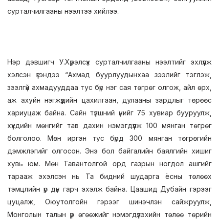
сурталчилгааны нээлтээ хийлээ.
Нэр дэвшигч У.Хүрэлсүх сурталчилгааны нээлтийг эхлүүлж
хэлсэн үгэндээ “Ахмад буурлуудынхаа зээлийг тэглэж,
зээлгүй ахмадууддаа тус бүр нэг сая төгрөг олгож, айл өрх,
аж ахуйн нэгжүүдийн цахилгаан, дулааны зардлыг төрөөс
хариуцаж байна. Сайн түлшний үнийг 75 хувиар бууруулж,
хүүхдийн мөнгийг тав дахин нэмэгдүүлж 100 мянган төгрөг
болголоо. Мөн иргэн тус бүрд 300 мянган төгрөгийн
дэмжлэгийг олгосон. Энэ бол байгалийн баялгийн хишиг
хувь юм. Мөн Тавантолгой орд газрын ногдол ашгийг
тарааж эхэлсэн нь Та бидний шударга ёсны төлөөх
тэмцлийн үр дүн гарч эхэлж байна. Цаашид Дубайн гэрээг
цуцалж, Оюутолгойн гэрээг шинэчлэн сайжруулж,
Монголын талын үр өгөөжийг нэмэгдүүлэхийн төлөө төрийн