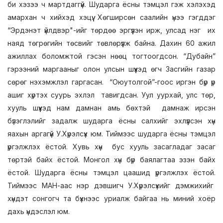
би хэзээ ч мартдаггүй. Шударга ёсны тэмцэл гэж хэлэхэд
амархан ч хийхэд хэцүү. Хөгширсөн саалийн үнээ гэгддэг
“Эрдэнэт үйлдвэр"-ийг төрдөө эргүүлэн ирж, улсад нэг их
наяд төгрөгийн төсвийг төвлөрүүлж байна. Дахин 60 ажил
ажиллах боломжтой гэсэн нөөц тогтоогдсон. “Дубайн”
гэрээний маргааныг олон улсын шүүхэд өгч Засгийн газар
сөрөг нэхэмжлэл гаргасан. “Оюутолгой”-гоос иргэн бүр үр
ашиг хүртэх суурь эхлэл тавигдсан. Уул уурхай, улс төр,
хууль шүүхэд нам дамнан амь бөхтэй дамнаж ирсэн
бүлэглэлийг задалж шударга ёсны салхийг эхлүүлсэн хүн
яахын аргагүй У.Хүрэлсүх юм. Тиймээс шударга ёсны тэмцэл
үргэлжлэх ёстой. Хувь хүн бус хууль засагладаг засаг
төртэй байх ёстой. Монгол хүн бүр баялагтаа эзэн байх
ёстой. Шударга ёсны тэмцэл цаашид үргэлжлэх ёстой.
Тиймээс МАН-аас нэр дэвшигч У.Хүрэлсүхийг дэмжихийг
хүндэт сонгогч та бүхнээс уриалж байгаа нь миний хоёр
дахь үндэслэл юм.