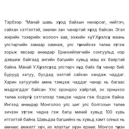
Тэрбээр “Манай шавь хүүхэд байхын нөхөрсөг, нийтэч,
сайхан сэтгэлтэй, зөөлөн зан чанартай хүүхэд байсан. Эгэл
жирийн тээврийн жолооч аав, ээжийн хүү У.Хүрэлсүх маань
улстөрчийн замаар замнаж, улс түмнийхээ төлөө зүтгэж
зорьж явсаар өнөөдөр Ерөнхийлөгчийн сонгуульд нэр
дэвшиж байгаад ангийн багшийн хувьд маш их баяртай
байна. Манай У.Хүрэлсүхэд улстөрч хүнд байх бүх чанар бий.
Бурууд хатуу, бусдад ээлтэй сайхан хандаж чаддаг.
Харин хатуугийн өмнө тэмцэж чаддаг чанар нь багаас
мэдрэгддэг байсан. Улс орондоо хайртай, эх орныхоо
төлөө хоёргүй сэтгэлээр тэмцэж чадна гэж бодож байна.
Ингээд өнөөдөр Монголоо улс шиг улс болгохын төлөө
хичээн зүтгэж чадна гэж багш миний хувьд 100 хувь
итгэлтэй байна. Шавьдаа багшийнх нь хувьд хамт олных нь
өмнөөс амжилт хүсч, их ялалтыг хүсэн ерөөе. Монгол түмэн