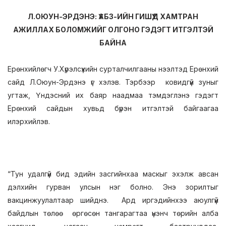
Л.ОЮУН-ЭРДЭНЭ: ҮАБЗ-ИЙН ГИШҮҮД ХАМТРАН
АЖИЛЛАХ БОЛОМЖИЙГ ОЛГОНО ГЭДЭГТ ИТГЭЛТЭЙ
БАЙНА
Ерөнхийлөгч У.Хүрэлсүхийн сурталчилгааны нээлтэд Ерөнхий
сайд Л.Оюун-Эрдэнэ үг хэлэв. Тэрбээр ковидгүй зуныг
угтаж, Үндэсний их баяр наадмаа тэмдэглэнэ гэдэгт
Ерөнхий сайдын хувьд бүрэн итгэлтэй байгаагаа
илэрхийлэв.
“Тун удалгүй бид эдийн засгийнхаа маскыг эхэлж авсан
дэлхийн гурван улсын нэг болно. Энэ зорилтыг
вакцинжуулалтаар шийднэ. Ард иргэдийнхээ аюулгүй
байдлын төлөө өргөсөн тангарагтаа үнэнч төрийн алба