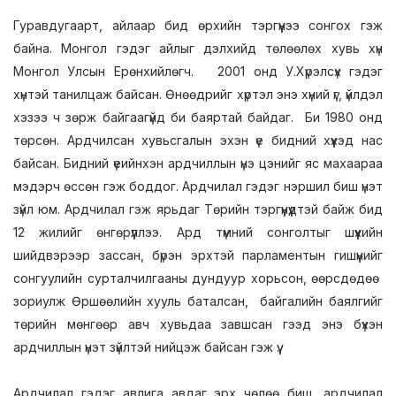
Гуравдугаарт, айлаар бид өрхийн тэргүүнээ сонгох гэж
байна. Монгол гэдэг айлыг дэлхийд төлөөлөх хувь хүн
Монгол Улсын Ерөнхийлөгч. 2001 онд У.Хүрэлсүх гэдэг
хүнтэй танилцаж байсан. Өнөөдрийг хүртэл энэ хүний үг, үйлдэл
хэзээ ч зөрж байгаагүйд би баяртай байдаг. Би 1980 онд
төрсөн. Ардчилсан хувьсгалын эхэн үе бидний хүүхэд нас
байсан. Бидний үеийнхэн ардчиллын үнэ цэнийг яс махаараа
мэдэрч өссөн гэж боддог. Ардчилал гэдэг нэршил биш үнэт
зүйл юм. Ардчилал гэж ярьдаг Төрийн тэргүүнүүдтэй байж бид
12 жилийг өнгөрүүллээ. Ард түмний сонголтыг шүүхийн
шийдвэрээр зассан, бүрэн эрхтэй парламентын гишүүнийг
сонгуулийн сурталчилгааны дундуур хорьсон, өөрсдөдөө
зориулж Өршөөлийн хууль баталсан, байгалийн баялгийг
төрийн мөнгөөр авч хувьдаа завшсан гээд энэ бүхэн
ардчиллын үнэт зүйлтэй нийцэж байсан гэж үү.
Ардчилал гэдэг авлига авдаг эрх чөлөө биш, ардчилал