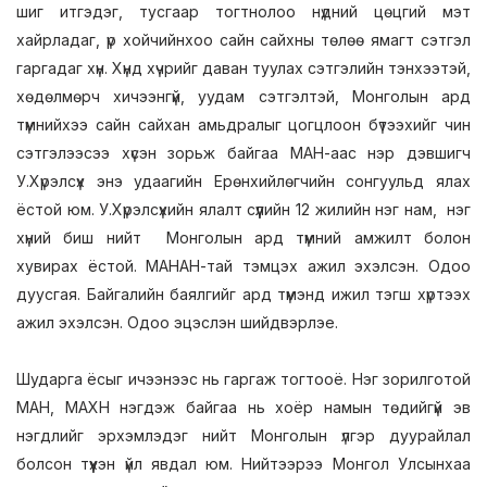
шиг итгэдэг, тусгаар тогтнолоо нүдний цөцгий мэт
хайрладаг, үр хойчийнхоо сайн сайхны төлөө ямагт сэтгэл
гаргадаг хүн. Хүнд хүчрийг даван туулах сэтгэлийн тэнхээтэй,
хөдөлмөрч хичээнгүй, уудам сэтгэлтэй, Монголын ард
түмнийхээ сайн сайхан амьдралыг цогцлоон бүтээхийг чин
сэтгэлээсээ хүсэн зорьж байгаа МАН-аас нэр дэвшигч
У.Хүрэлсүх энэ удаагийн Ерөнхийлөгчийн сонгуульд ялах
ёстой юм. У.Хүрэлсүхийн ялалт сүүлийн 12 жилийн нэг нам, нэг
хүний биш нийт Монголын ард түмний амжилт болон
хувирах ёстой. МАНАН-тай тэмцэх ажил эхэлсэн. Одоо
дуусгая. Байгалийн баялгийг ард түмэнд ижил тэгш хүртээх
ажил эхэлсэн. Одоо эцэслэн шийдвэрлэе.
Шударга ёсыг ичээнээс нь гаргаж тогтооё. Нэг зорилготой
МАН, МАХН нэгдэж байгаа нь хоёр намын төдийгүй эв
нэгдлийг эрхэмлэдэг нийт Монголын үлгэр дуурайлал
болсон түүхэн үйл явдал юм. Нийтээрээ Монгол Улсынхаа