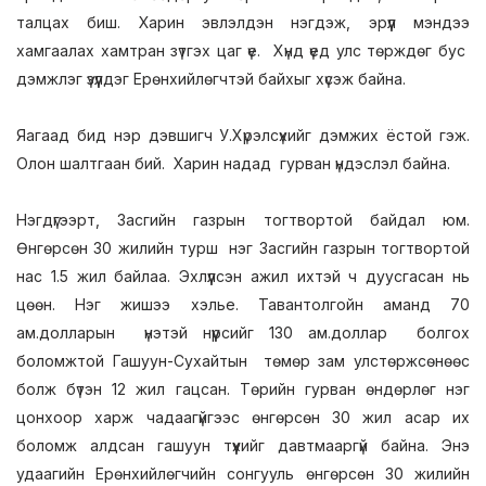
талцах биш. Харин эвлэлдэн нэгдэж, эрүүл мэндээ
хамгаалах хамтран зүтгэх цаг үе. Хүнд үед улс төрждөг бус
дэмжлэг үзүүлдэг Ерөнхийлөгчтэй байхыг хүсэж байна.
Яагаад бид нэр дэвшигч У.Хүрэлсүхийг дэмжих ёстой гэж.
Олон шалтгаан бий. Харин надад гурван үндэслэл байна.
Нэгдүгээрт, Засгийн газрын тогтвортой байдал юм.
Өнгөрсөн 30 жилийн турш нэг Засгийн газрын тогтвортой
нас 1.5 жил байлаа. Эхлүүлсэн ажил ихтэй ч дуусгасан нь
цөөн. Нэг жишээ хэлье. Тавантолгойн аманд 70
ам.долларын үнэтэй нүүрсийг 130 ам.доллар болгох
боломжтой Гашуун-Сухайтын төмөр зам улстөржсөнөөс
болж бүтэн 12 жил гацсан. Төрийн гурван өндөрлөг нэг
цонхоор харж чадаагүйгээс өнгөрсөн 30 жил асар их
боломж алдсан гашуун түүхийг давтмааргүй байна. Энэ
удаагийн Ерөнхийлөгчийн сонгууль өнгөрсөн 30 жилийн