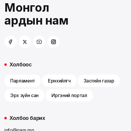
Монгол
ардын нам
Холбоос
Парламент
Ерөнхийлөгч
Засгийн газар
Эрх зүйн сан
Иргэний портал
Холбоо барих
info@nam.mn