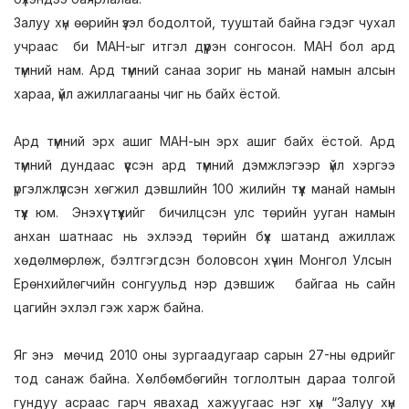
Залуу хүн өөрийн үзэл бодолтой, тууштай байна гэдэг чухал
учраас би МАН-ыг итгэл дүүрэн сонгосон. МАН бол ард
түмний нам. Ард түмний санаа зориг нь манай намын алсын
хараа, үйл ажиллагааны чиг нь байх ёстой.
Ард түмний эрх ашиг МАН-ын эрх ашиг байх ёстой. Ард
түмний дундаас үүссэн ард түмний дэмжлэгээр үйл хэргээ
үргэлжлүүлсэн хөгжил дэвшлийн 100 жилийн түүх манай намын
түүх юм. Энэхүү түүхийг бичилцсэн улс төрийн ууган намын
анхан шатнаас нь эхлээд төрийн бүх шатанд ажиллаж
хөдөлмөрлөж, бэлтгэгдсэн боловсон хүчин Монгол Улсын
Ерөнхийлөгчийн сонгуульд нэр дэвшиж байгаа нь сайн
цагийн эхлэл гэж харж байна.
Яг энэ мөчид 2010 оны зургаадугаар сарын 27-ны өдрийг
тод санаж байна. Хөлбөмбөгийн тоглолтын дараа толгой
гундуу асраас гарч явахад хажуугаас нэг хүн “Залуу хүн