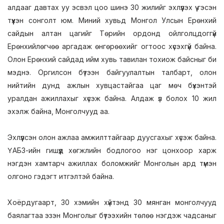
алдааг давтах уу эсвэл цоо шинэ 30 жилийг эхлүүлэх үү гэсэн
түүхэн сонголт юм. Миний хувьд Монгол Улсын Ерөнхий
сайдын алтан цагийг Төрийн ордонд ойлголцдоггүй
Ерөнхийлөгчөө аргадаж өнгөрөөхийг огтоос хүсэхгүй байна.
Олон Ерөнхий сайдад ийм хувь тавилан тохиож байсныг би
мэднэ. Оргилсон бүтээн байгуулалтын талбарт, олон
нийтийн дунд ажлын хувцастайгаа цаг мөч бүхэнтэй
уралдан ажиллахыг хүсэж байна. Алдаж үл болох 10 жил
эхэлж байна, Монголчууд аа.
Эхлүүлсэн олон ажлаа амжилттайгаар дуусгахыг хүсэж байна.
ҮАБЗ-ийн гишүүд хөгжлийн бодлогоо нэг цонхоор харж
нэгдэн хамтарч ажиллах боломжийг Монголын ард түмэн
олгоно гэдэгт итгэлтэй байна.
Хоёрдугаарт, 30 хэмийн хүйтэнд 30 мянган монголчууд
баялагтаа эзэн Монголыг бүтээхийн төлөө нэгдэж чадсаныг