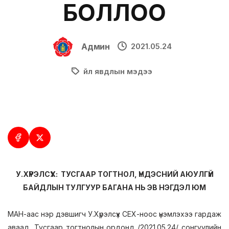
БОЛЛОО
Админ
2021.05.24
Үйл явдлын мэдээ
У.ХҮРЭЛСҮХ: ТУСГААР ТОГТНОЛ, ҮНДЭСНИЙ АЮУЛГҮЙ
БАЙДЛЫН ТУЛГУУР БАГАНА НЬ ЭВ НЭГДЭЛ ЮМ
МАН-аас нэр дэвшигч У.Хүрэлсүх СЕХ-ноос үнэмлэхээ гардаж
аваад, Тусгаар тогтнолын ордонд /2021.05.24/ сонгуулийн