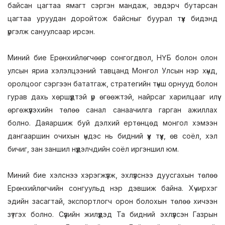
байсан цагтаа ямагт сэргэн мандаж, эвдэрч бутарсан
цагтаа уруудан доройтож байсныг буурал түүх бидэнд
үргэлж сануулсаар ирсэн.
Миний бие Ерөнхийлөгчөөр сонгогдвол, НҮБ болон олон
улсын яриа хэлэлцээний тавцанд Монгол Улсын нэр хүнд,
оролцоог сэргээн бататгаж, стратегийн түнш орнууд болон
гурав дахь хөршүүдтэй үр өгөөжтэй, найрсаг харилцааг илүү
өргөжүүлэхийн төлөө санал санаачилга гарган ажиллах
болно. Даяаршиж буй дэлхий ертөнцөд монгол хэмээн
дангааршин очихын үндэс нь бидний үүх түүх, өв соёл, хэл
бичиг, зан заншил нүүдэлчдийн соёл иргэншил юм.
Миний бие хэлснээ хэрэгжүүлж, эхлүүлснээ дуусгахын төлөө
Ерөнхийлөгчийн сонгуульд нэр дэвшиж байна. Хүчирхэг
эдийн засагтай, экспортлогч орон болохын төлөө хичээн
зүтгэх болно. Сүүлийн жилүүдэд Та бидний эхлүүлсэн Газрын