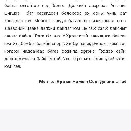
байж толгойгоо өөд болго. Дэлхийн аваргаас Английн
шигшээ баг хасагдсан болохоос эх орны чинь баг
хасагдаа юу. Монгол залуус багаараа шижигнүүлээд өгнө.
Дээврийн цаана дэлхий байдаг юм шүү” гэж хэлж байсныг
санаж байна. Тэгж би анх У.Хүрэлсүхтэй танилцаж байсан
юм. Хөлбөмбөг багийн спорт. Хүн бүр нэг зүг рүү харж, хамтарч
нэгдэж чадсанаар багаа хожилд хүргэнэ. Гэхдээ сайн
дасгалжуулагч байх ёстой. Улс төрч мөн адил үүнтэй ижил
юм” гэв.
Монгол Ардын Намын Сонгуулийн штаб