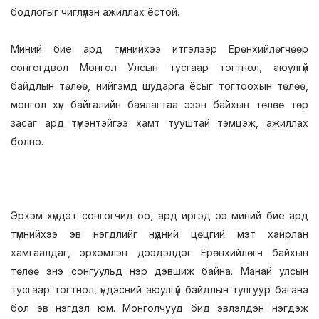
бодлогыг чиглүүлэн ажиллах ёстой.
Миний бие ард түмнийхээ итгэлээр Ерөнхийлөгчөөр
сонгогдвол Монгол Улсын тусгаар тогтнол, аюулгүй
байдлын төлөө, нийгэмд шударга ёсыг тогтоохын төлөө,
монгол хүн байгалийн баялагтаа эзэн байхын төлөө төр
засаг ард түмэнтэйгээ хамт тууштай тэмцэж, ажиллах
болно.
Эрхэм хүндэт сонгогчид оо, ард иргэд ээ миний бие ард
түмнийхээ эв нэгдлийг нүдний цөцгий мэт хайрлан
хамгаалдаг, эрхэмлэн дээдэлдэг Ерөнхийлөгч байхын
төлөө энэ сонгуульд нэр дэвшиж байна. Манай улсын
тусгаар тогтнол, үндэсний аюулгүй байдлын тулгуур багана
бол эв нэгдэл юм. Монголчууд бид эвлэлдэн нэгдэж