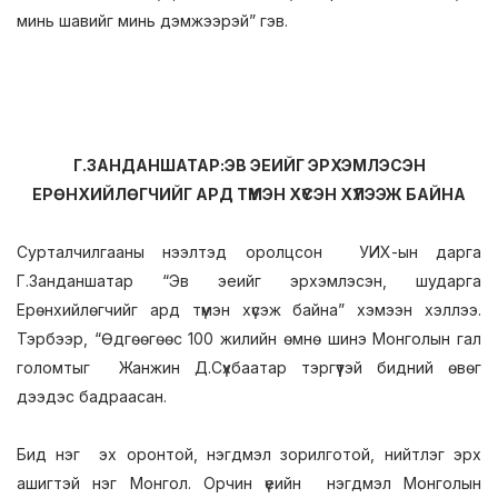
минь шавийг минь дэмжээрэй” гэв.
Г.ЗАНДАНШАТАР:ЭВ ЭЕИЙГ ЭРХЭМЛЭСЭН
ЕРӨНХИЙЛӨГЧИЙГ АРД ТҮМЭН ХҮСЭН ХҮЛЭЭЖ БАЙНА
Сурталчилгааны нээлтэд оролцсон УИХ-ын дарга
Г.Занданшатар “Эв эеийг эрхэмлэсэн, шударга
Ерөнхийлөгчийг ард түмэн хүсэж байна” хэмээн хэллээ.
Тэрбээр, “Өдгөөгөөс 100 жилийн өмнө шинэ Монголын гал
голомтыг Жанжин Д.Сүхбаатар тэргүүтэй бидний өвөг
дээдэс бадраасан.
Бид нэг эх оронтой, нэгдмэл зорилготой, нийтлэг эрх
ашигтэй нэг Монгол. Орчин үеийн нэгдмэл Монголын