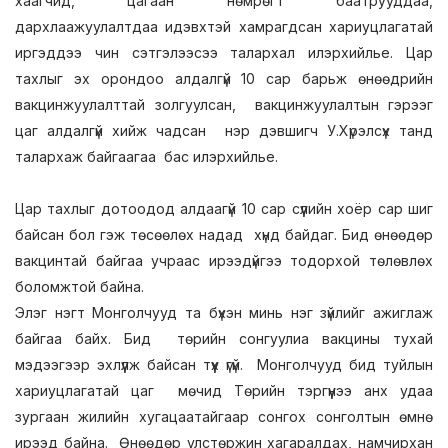
хаагчид, цагаан нөмрөгт баатрууддаа,
дархлаажуулалтдаа идэвхтэй хамрагдсан хариуцлагатай
иргэддээ чин сэтгэлээсээ талархал илэрхийлье. Цар
тахлыг эх орондоо алдалгүй 10 сар барьж өнөөдрийн
вакцинжуулалттай золгуулсан, вакцинжуулалтын гэрээг
цаг алдалгүй хийж чадсан нэр дэвшигч У.Хүрэлсүх танд
талархаж байгаагаа бас илэрхийлье.
Цар тахлыг дотоодод алдаагүй 10 сар сүүлийн хоёр сар шиг
байсан бол гэж төсөөлөх надад хүнд байдаг. Бид өнөөдөр
вакцинтай байгаа учраас ирээдүйгээ тодорхой төлөвлөх
боломжтой байна.
Элэг нэгт Монголчууд та бүхэн минь нэг зүйлийг ажиглаж
байгаа байх. Бид төрийн сонгуулиа вакцины тухай
мэдээгээр эхлүүлж байсан түүх үгүй. Монголчууд бид туйлын
хариуцлагатай цаг мөчид Төрийн тэргүүнээ анх удаа
зургаан жилийн хугацаатайгаар сонгох сонголтын өмнө
ирээд байна. Өнөөдөр улстөржин хагаралдах, намчирхан