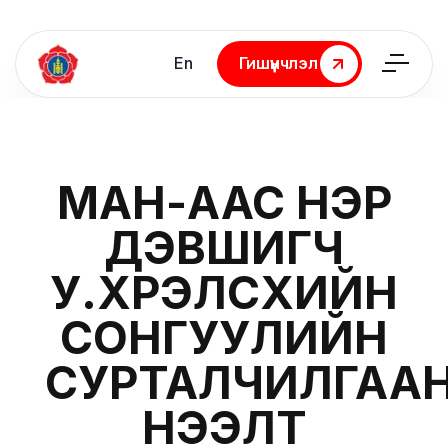
En
Гишүүнчлэл
Гишүүнчлэл
МАН-ААС НЭР
ДЭВШИГЧ
У.ХҮРЭЛСҮХИЙН
СОНГУУЛИЙН
СУРТАЛЧИЛГАА
НЭЭЛТ