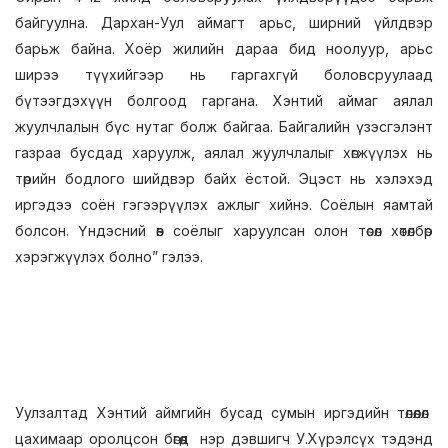
байгуулна. Дархан-Уул аймагт арьс, ширний үйлдвэр
барьж байна. Хоёр жилийн дараа бид ноолуур, арьс
ширээ түүхийгээр нь гаргахгүй боловсруулаад
бүтээгдэхүүн болгоод гаргана. Хэнтий аймаг аялал
жуулчлалын бүс нутаг болж байгаа. Байгалийн үзэсгэлэнт
газраа бусдад харуулж, аялал жуулчлалыг хөгжүүлэх нь
төрийн бодлого шийдвэр байх ёстой. Эцэст нь хэлэхэд
иргэдээ соён гэгээрүүлэх ажлыг хийнэ. Соёлын яамтай
болсон. Үндэсний өв соёлыг харуулсан олон төсөл хөтөлбөр
хэрэгжүүлэх болно” гэлээ.
Уулзалтад Хэнтий аймгийн бусад сумын иргэдийн төлөөлөл
цахимаар оролцсон бөгөөд нэр дэвшигч У.Хүрэлсүх тэдэнд