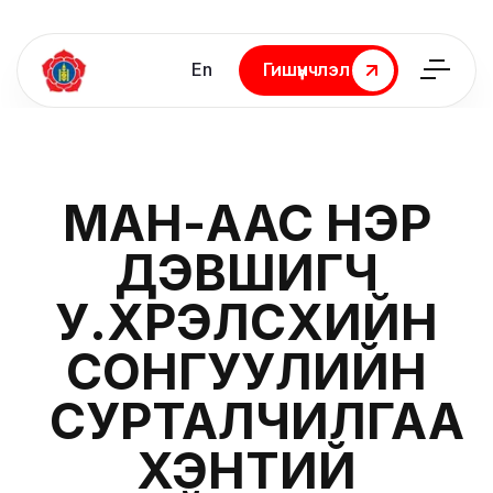
En
Гишүүнчлэл
Гишүүнчлэл
МАН-ААС НЭР
ДЭВШИГЧ
У.ХҮРЭЛСҮХИЙН
СОНГУУЛИЙН
СУРТАЛЧИЛГАА
ХЭНТИЙ