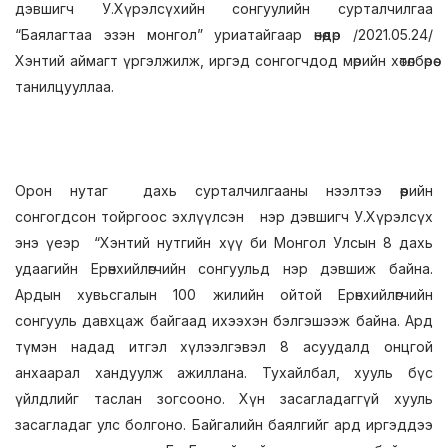
дэвшигч У.Хүрэлсүхийн сонгуулийн сурталчилгаа
“Баялагтаа эзэн монгол” уриатайгаар өнөөдөр /2021.05.24/
Хэнтий аймагт үргэлжилж, иргэд сонгогчдод мөрийн хөтөлбөрөө
танилцууллаа.
Орон нутаг дахь сурталчилгааны нээлтээ өөрийн
сонгогдсон тойргоос эхлүүлсэн нэр дэвшигч У.Хүрэлсүх
энэ үеэр “Хэнтий нутгийн хүү би Монгол Улсын 8 дахь
удаагийн Ерөнхийлөгчийн сонгуульд нэр дэвшиж байна.
Ардын хувьсгалын 100 жилийн ойтой Ерөнхийлөгчийн
сонгууль давхцаж байгаад ихээхэн бэлгэшээж байна. Ард
түмэн надад итгэл хүлээлгэвэл 8 асуудалд онцгой
анхаарал хандуулж ажиллана. Тухайлбал, хууль бүс
үйлдлийг таслан зогсооно. Хүн засагладаггүй хууль
засагладаг улс болгоно. Байгалийн баялгийг ард иргэддээ