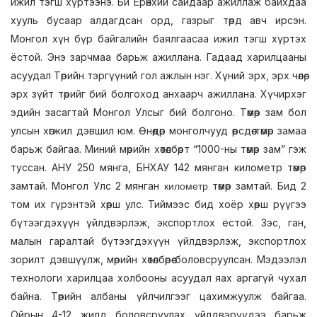
ижил тэгш хүртээнэ. Би Ерөнхий сайдаар ажиллаж байхдаа
хууль бусаар алдагдсан орд, газрыг төрд авч ирсэн.
Монгол хүн бүр байгалийн баялгаасаа ижил тэгш хүртэх
ёстой. Энэ зарчмаа барьж ажиллана. Гадаад харилцааны
асуудал Төрийн тэргүүний гол ажлын нэг. Хүний эрх, эрх чөлөө,
эрх зүйт төрийг бий болгоход анхаарч ажиллана. Хүчирхэг
эдийн засагтай Монгол Улсыг бий болгоно. Төмөр зам бол
улсын хөгжил дэвшил юм. Өнөөдөр монголчууд өөрсдөө төмөр замаа
барьж байгаа. Миний мөрийн хөтөлбөрт “1000-ны төмөр зам” гэж
туссан. АНУ 250 мянга, БНХАУ 142 мянган километр төмөр
замтай. Монгол Улс 2 мянган
төмөр замтай. Бид 2
километр
том их гүрэнтэй хөрш улс. Тиймээс бид хоёр хөрш рүүгээ
бүтээгдэхүүн үйлдвэрлэж, экспортлох ёстой. Зэс, ган,
малын гаралтай бүтээгдэхүүн үйлдвэрлэж, экспортлох
зорилт дэвшүүлж, мөрийн хөтөлбөрөө боловсруулсан. Мэдээлэл
технологи харилцаа холбооны асуудал яах аргагүй чухал
байна. Төрийн албаны үйлчилгээг цахимжуулж байгаа.
Ойрын 4-12 жилд боловсруулах үйлдвэрүүдээ барьж