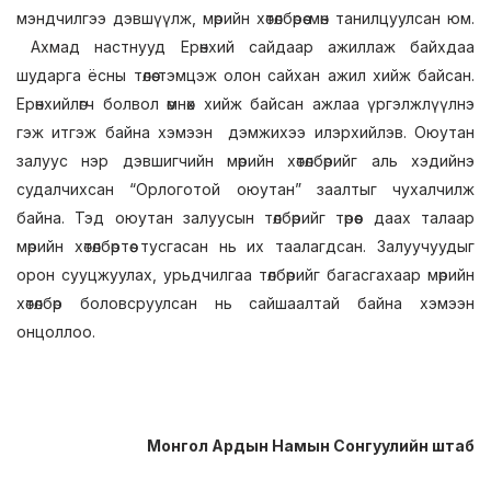
мэндчилгээ дэвшүүлж, мөрийн хөтөлбөрөө мөн танилцуулсан юм.
Ахмад настнууд Ерөнхий сайдаар ажиллаж байхдаа
шударга ёсны төлөө тэмцэж олон сайхан ажил хийж байсан.
Ерөнхийлөгч болвол өмнөх хийж байсан ажлаа үргэлжлүүлнэ
гэж итгэж байна хэмээн дэмжихээ илэрхийлэв. Оюутан
залуус нэр дэвшигчийн мөрийн хөтөлбөрийг аль хэдийнэ
судалчихсан “Орлоготой оюутан” заалтыг чухалчилж
байна. Тэд оюутан залуусын төлбөрийг төрөөс даах талаар
мөрийн хөтөлбөртөө тусгасан нь их таалагдсан. Залуучуудыг
орон сууцжуулах, урьдчилгаа төлбөрийг багасгахаар мөрийн
хөтөлбөр боловсруулсан нь сайшаалтай байна хэмээн
онцоллоо.
Монгол Ардын Намын Сонгуулийн штаб