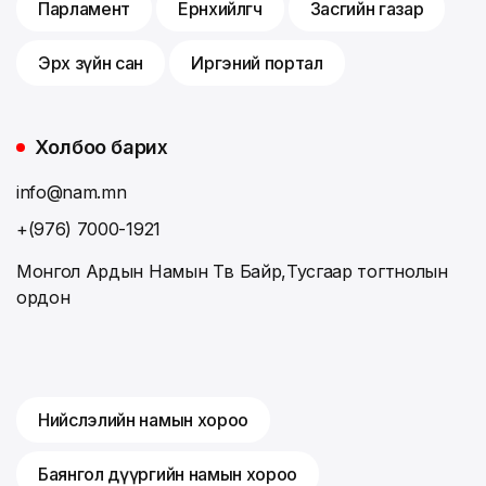
Парламент
Ерөнхийлөгч
Засгийн газар
Эрх зүйн сан
Иргэний портал
Холбоо барих
info@nam.mn
+(976) 7000-1921
Монгол Ардын Намын Төв Байр,Тусгаар тогтнолын
ордон
Нийслэлийн намын хороо
Баянгол дүүргийн намын хороо