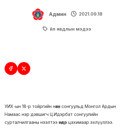
Админ
2021.09.18
Үйл явдлын мэдээ
УИХ-ын 18-р тойргийн нөхөн сонгуульд Монгол Ардын
Намаас нэр дэвшигч Ц.Идэрбат сонгуулийн
сурталчилгааны нээлтээ өнөөдөр цахимаар эхлүүллээ.