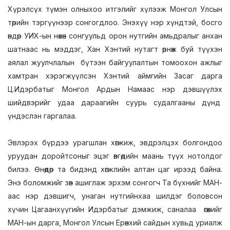
Хүрэлсүх түмэн олныхоо итгэлийг хүлээж Монгол Улсын
төрийн тэргүүнээр сонгогдлоо. Энэхүү нэр хүндтэй, босго
өндөр УИХ-ын нөхөн сонгуульд орон нутгийн амьдралыг анхан
шатнаас нь мэддэг, Хан Хэнтий нутагт өрнөж буй түүхэн
аялал жуулчлалын бүтээн байгуулалтын томоохон ажлыг
хамтран хэрэгжүүлсэн Хэнтий аймгийн Засаг дарга
Ц.Идэрбатыг Монгол Ардын Намаас нэр дэвшүүлэх
шийдвэрийг удаа дараагийн суурь судалгааны дүнд
үндэслэн гаргалаа.
Эвлэрэх бүрдээ урагшлан хөгжиж, эвдрэлцэх болгондоо
уруудан доройтсоныг эцэг өвгөдийн маань түүх нотолдог
билээ. Өнөөдөр та бидэнд хөгжлийн алтан цаг ирээд байна.
Энэ боломжийг зөв ашиглаж эрхэм сонгогч Та бүхнийг МАН-
аас нэр дэвшигч, унаган нутгийнхаа шилдэг боловсон
хүчин Цагаанхүүгийн Идэрбатыг дэмжиж, саналаа өгөхийг
МАН-ын дарга, Монгол Улсын Ерөнхий сайдын хувьд уриалж