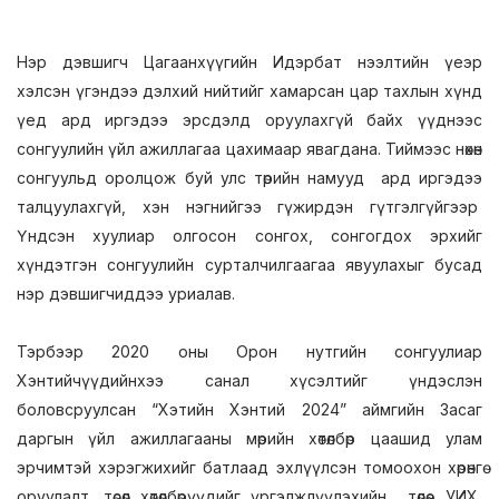
Нэр дэвшигч Цагаанхүүгийн Идэрбат нээлтийн үеэр
хэлсэн үгэндээ дэлхий нийтийг хамарсан цар тахлын хүнд
үед ард иргэдээ эрсдэлд оруулахгүй байх үүднээс
сонгуулийн үйл ажиллагаа цахимаар явагдана. Тиймээс нөхөн
сонгуульд оролцож буй улс төрийн намууд ард иргэдээ
талцуулахгүй, хэн нэгнийгээ гүжирдэн гүтгэлгүйгээр
Үндсэн хуулиар олгосон сонгох, сонгогдох эрхийг
хүндэтгэн сонгуулийн сурталчилгаагаа явуулахыг бусад
нэр дэвшигчиддээ уриалав.
Тэрбээр 2020 оны Орон нутгийн сонгуулиар
Хэнтийчүүдийнхээ санал хүсэлтийг үндэслэн
боловсруулсан “Хэтийн Хэнтий 2024” аймгийн Засаг
даргын үйл ажиллагааны мөрийн хөтөлбөр цаашид улам
эрчимтэй хэрэгжихийг батлаад эхлүүлсэн томоохон хөрөнгө
оруулалт, төсөл хөтөлбөрүүдийг үргэлжлүүлэхийн төлөө УИХ,