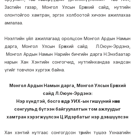
Засгийн газар, Монгол Улсын Ерөнхий сайд, нутгийн
олонтойгоо хамтран, эргэх холбоотой хичээн ажиллахаа
амлалаа.
Нээлтийн үйл ажиллагаад оролцсон Монгол Ардын Намын
дарга, Монгол Улсын Ерөнхий сайд Л.Оюун-Эрдэнэ,
Монгол Ардын Намын Нарийн бичгийн дарга Н.Энхбаатар
нарын Хан Хэнтийн сонгогчид, нутгийнхандаа хандсан
үгийг товчлон хүргэж байна.
Монгол Ардын Намын дарга, Монгол Улсын Ерөнхий
сайд Л.Оюун-Эрдэнэ:
Нэр хүндтэй, босго өндөр УИХ-ын гишүүний нөхөн
сонгуульд бүтээн байгуулалтын том ажлуудыг
хамтран хэрэгжүүлсэн Ц.Идэрбатыг нэр дэвшүүлсэн
Хан хэнтий нутгаас сонгогдсон төрийн түшээ Ухнаагийн