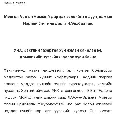
байна гэлээ.
Монгол Ардын Намын Удирдах зөвлөлийн гишүүн, намын
Нарийн бичгийн дарга Н.Энхбаатар:
УИХ, Засгийн газартаа хүч нэмэн саналаа өгч,
дэмжихийг нутгийнхнаасаа хүсч байна
Хэнтийчүүд маань нэгдүгээрт, эрч хүчтэй боловсрол
мэдлэгтэй залуу хүнийг хоёрдугаарт, өөрсдийн жаргал
зовлонг мэддэг нутгийн хүнийг гуравдугаарт, хамгийн
чухал нь Хэнтий аймгаас УИХ-д сонгогдсон Б.Бат-Эрдэнэ
гишүүн, Монгол Улын Ерөнхий сайд Л.Оюун-Эрдэнэ, Монгол
Улсын Ерөнхийлөгч У.Хүрэлсүхтэй нэг баг болон ажиллаж
чаддаг хүнийг нэр дэвшүүлэхийг хүссэн. Энэ хүсэлт