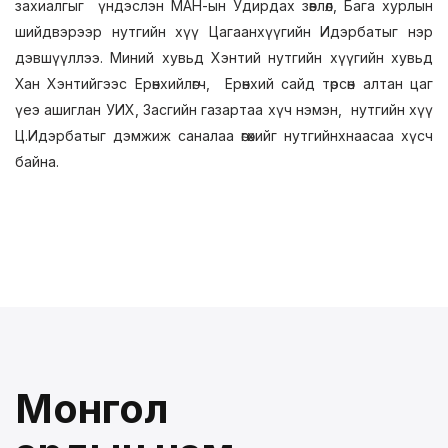
захиалгыг үндэслэн МАН-ын Удирдах зөвлөл, Бага хурлын
шийдвэрээр нутгийн хүү Цагаанхүүгийн Идэрбатыг нэр
дэвшүүллээ. Миний хувьд Хэнтий нутгийн хүүгийн хувьд
Хан Хэнтийгээс Ерөнхийлөгч, Ерөнхий сайд төрсөн алтан цаг
үеэ ашиглан УИХ, Засгийн газартаа хүч нэмэн, нутгийн хүү
Ц.Идэрбатыг дэмжиж саналаа өгөхийг нутгийнхнаасаа хүсч
байна.
Монгол