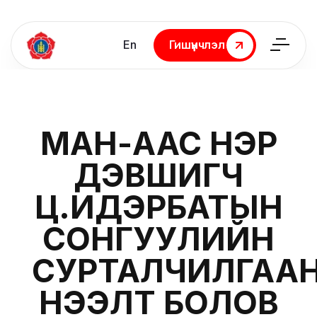
En
Гишүүнчлэл
Гишүүнчлэл
МАН-ААС НЭР
ДЭВШИГЧ
Ц.ИДЭРБАТЫН
СОНГУУЛИЙН
СУРТАЛЧИЛГАА
НЭЭЛТ БОЛОВ