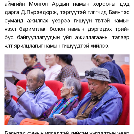
аймгийн Монгол Ардын намын хорооны дэд
дарга Д.Пүрэвдорж,
тэргүүтэй төлөөлөгчид
Баянтэс
суманд ажиллах үеэрээ гишүүн төвтэй намын
үзэл баримтлал болон намын дэргэдэх төрийн
бус байгууллагуудын үйл ажиллагааны талаар
чөлөөт ярилцлагыг намын гишүүдтэй хийлээ.
Баянтэс сумын иргэдтэй хийсэн уулзалтын үеэр