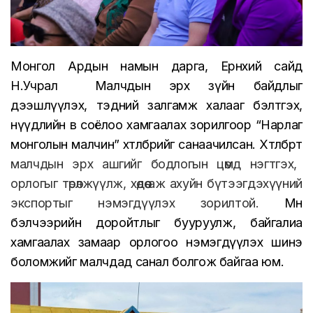
Монгол Ардын намын дарга, Ерөнхий сайд
Н.Учрал
Малчдын эрх зүйн байдлыг
дээшлүүлэх, тэдний залгамж халааг бэлтгэх,
нүүдлийн өв соёлоо хамгаалах зорилгоор “Нарлаг
монголын малчин” хөтөлбөрийг санаачил
сан
.
Хөтөлбөрт
малчдын эрх ашгийг бодлогын цөмд нэгтгэх,
орлогыг төрөлжүүлж, хөдөө аж ахуйн бүтээгдэхүүний
экспортыг нэмэгдүүлэх зорилт
ой
.
Мөн
бэлчээрийн доройтлыг бууруулж, байгалиа
хамгаалах замаар орлогоо нэмэгдүүлэх шинэ
боломжийг малчдад санал болгож байгаа
юм.