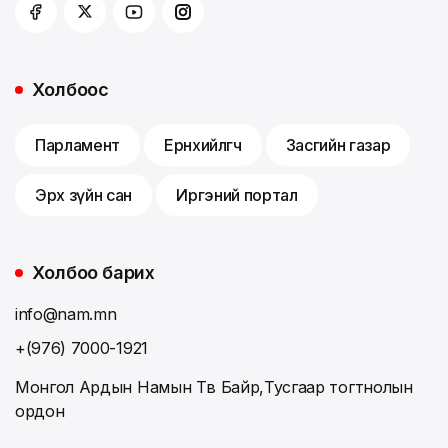
Холбоос
Парламент
Ерөнхийлөгч
Засгийн газар
Эрх зүйн сан
Иргэний портал
Холбоо барих
info@nam.mn
+(976) 7000-1921
Монгол Ардын Намын Төв Байр,Тусгаар тогтнолын
ордон