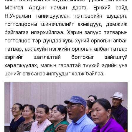
Монгол Ардын намын дарга, Ерөнхий сайд
Н.Учралын танилцуулсан тэтгэврийн шударга
тогтолцооны шинэчлэлийг ахмадууд дэмжиж
байгаагаа илэрхийллээ.
Харин залуус татварын
тогтолцоо тэр дундаа хувь хүний орлогын албан
татвар, аж ахуйн нэгжийн орлогын албан татвар
зэргийг шатлалтай болгохыг зайлшгүй
хэрэгжүүлэх,
малын гаралтай түүхий эдийн үнэ
цэнийг өсгөх санаачилгуудыг хэлж
байлаа.