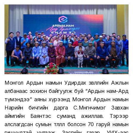
Монгол Ардын намын Удирдах зөвлөлийн Ажлын
албанаас зохион байгуулж буй “Ардын нам-Ард
түмэндээ” аяны хүрээнд Монгол Ардын намын
Нарийн бичгийн дарга С.Мөнгөнчимэг Завхан
аймгийн Баянтэс суманд ажиллав. Тэрээр
алслагдсан сумын төлөөлөл болсон 70 гаруй намын
гишүүдтэй уулзаж, Засгийн газар, УИХ-аас