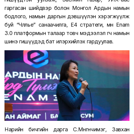
гаргасан шийдвэр болон Монгол Ардын намын
бодлого, намын даргын дэвшүүлэн хэрэгжүүлж
буй “Чөлөөлье” санаачилга, E4 стратеги, мөн Enam
3.0 платформын талаар товч мэдээлэл өгч намын
шинэ гишүүдэд бат илэрхийлэх гардуулав.
Нарийн бичгийн дарга С.Мөнгөнчимэг, Завхан