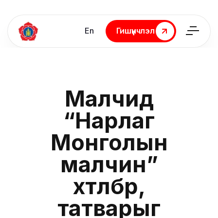
En
Гишүүнчлэл
Гишүүнчлэл
Малчид
“Нарлаг
Монголын
малчин”
хөтөлбөр,
татварыг