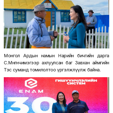
Монгол Ардын намын Нарийн бичгийн дарга
С.Мөнгөнчимэгээр ахлуулсан баг Завхан аймгийн
Тэс суманд томилолтоо үргэлжлүүлж байна.