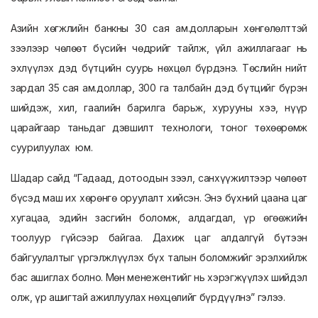
Азийн хөгжлийн банкны 30 сая ам.долларын хөнгөлөлттэй
зээлээр чөлөөт бүсийн чөдрийг тайлж, үйл ажиллагааг нь
эхлүүлэх дэд бүтцийн суурь нөхцөл бүрдэнэ. Төслийн нийт
зардал 35 сая ам.доллар, 300 га талбайн дэд бүтцийг бүрэн
шийдэж, хил, гаалийн барилга барьж, хурууны хээ, нүүр
царайгаар таньдаг дэвшилт технологи, тоног төхөөрөмж
суурилуулах юм.
Шадар сайд “Гадаад, дотоодын зээл, санхүүжилтээр чөлөөт
бүсэд маш их хөрөнгө оруулалт хийсэн. Энэ бүхний цаана цаг
хугацаа, эдийн засгийн боломж, алдагдал, үр өгөөжийн
тоолуур гүйсээр байгаа. Дахиж цаг алдалгүй бүтээн
байгуулалтыг үргэлжлүүлэх бүх талын боломжийг эрэлхийлж
бас ашиглах болно. Мөн менежентийг нь хэрэгжүүлэх шийдэл
олж, үр ашигтай ажиллуулах нөхцөлийг бүрдүүлнэ” гэлээ.