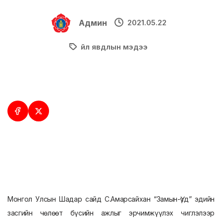
Админ
2021.05.22
Үйл явдлын мэдээ
Монгол Улсын Шадар сайд С.Амарсайхан “Замын-Үүд” эдийн
засгийн чөлөөт бүсийн ажлыг эрчимжүүлэх чиглэлээр