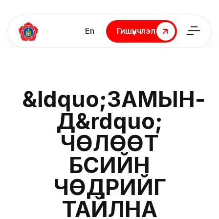
En
Гишүүнчлэл
Гишүүнчлэл
&ldquo;ЗАМЫН-
ҮҮД&rdquo;
ЧӨЛӨӨТ
БҮСИЙН
ЧӨДРИЙГ
ТАЙЛНА