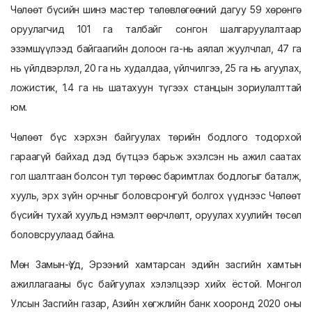
Чөлөөт бүсийн шинэ мастер төлөвлөгөөний дагуу 59 хөрөнгө
оруулагчид 101 га талбайг сонгон шалгаруулалтаар
эзэмшүүлээд байгаагийн долоон га-нь аялал жуулчлал, 47 га
нь үйлдвэрлэл, 20 га нь худалдаа, үйлчилгээ, 25 га нь агуулах,
ложистик, 1.4 га нь шатахуун түгээх станцын зориулалттай
юм.
Чөлөөт бүс хэрхэн байгуулах төрийн бодлого тодорхой
гараагүй байхад дэд бүтцээ барьж эхэлсэн нь ажил саатах
гол шалтгаан болсон тул төрөөс баримтлах бодлогыг баталж,
хууль, эрх зүйн орчныг боловсронгуй болгох үүднээс Чөлөөт
бүсийн тухай хуульд нэмэлт өөрчлөлт, оруулах хуулийн төсөл
боловсруулаад байна.
Мөн Замын-Үүд, Эрээний хамтарсан эдийн засгийн хамтын
ажиллагааны бүс байгуулах хэлэлцээр хийх ёстой. Монгол
Улсын Засгийн газар, Азийн хөгжлийн банк хооронд 2020 оны