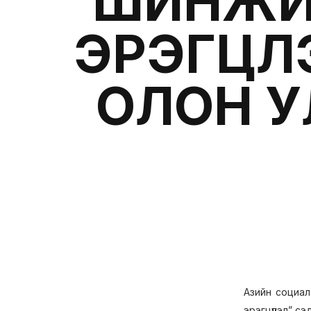
ШИНЖИЛ
ЭРЭГЦҮҮ
ОЛОН У
Азийн социал
эрэгцүүлэл” с