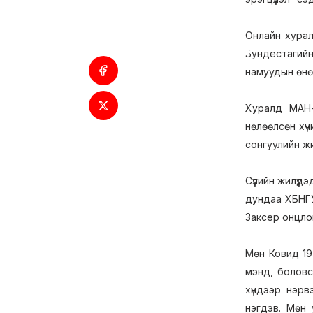
Онлайн хура
Бундестагийн
намуудын өнө
Хуралд МАН-
нөлөөлсөн хү
сонгуулийн ж
Сүүлийн жилүү
дундаа ХБНГУ
Заксер онцло
Мөн Ковид 19
мэнд, боловс
хүндээр нэрв
нэгдэв. Мөн 