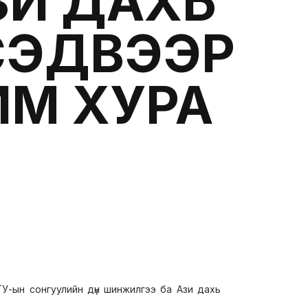
ЗИ ДАХЬ
 СЭДВЭЭР
ИМ ХУРА
У-ын сонгуулийн дүн шинжилгээ ба Ази дахь