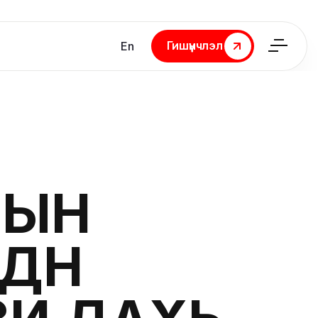
Гишүүнчлэл
En
Гишүүнчлэл
-ЫН
ДҮН