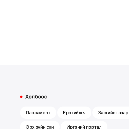
Холбоос
Парламент
Ерөнхийлөгч
Засгийн газар
Эрх зүйн сан
Иргэний портал