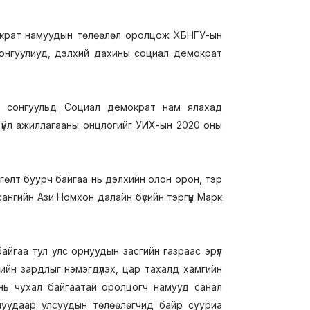
крат намуудын төлөөлөл оролцож ХБНГУ-ын
сонгуулиуд, дэлхий дахины социал демократ
н сонгуульд Социал демократ нам ялахад
 үйл ажиллагааны онцлогийг УИХ-ын 2020 оны
өгөлт буурч байгаа нь дэлхийн олон орон, тэр
гийн Ази Номхон далайн бүсийн тэргүүн Марк
йгаа тул улс орнуудын засгийн газраас эрүүл
йн зардлыг нэмэгдүүлэх, цар тахалд хамгийн
х нь чухал байгаатай оролцогч намууд санал
длуудаар улсуудын төлөөлөгчид байр сууриа