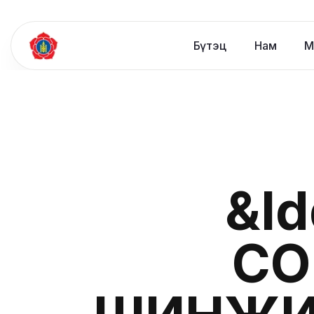
Бүтэц
Нам
М
&l
СО