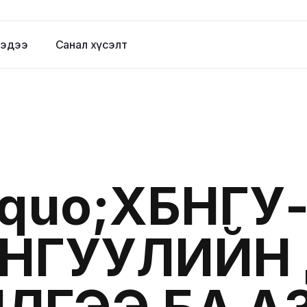
эдээ
Санал хүсэлт
dquo;ХБНГУ
НГУУЛИЙН 