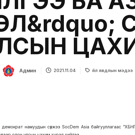
ГЭЭ БА А
ЛЭЛ&rdquo;
ЛСЫН ЦАХ
Админ
2021.11.04
Үйл явдлын мэдээ
 демократ намуудын сүлжээ SocDem Asia байгууллагаас “ХБНГ
эдвээр олон улсын цахим хурал хийлээ.