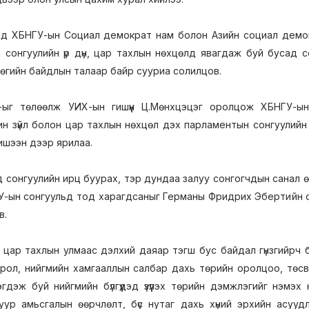
лд ХБНГУ-ын Социал демократ нам болон Азийн социал демо
 сонгуулийн үр дүн, цар тахлын нөхцөлд явагдаж буй бусад 
өгийн байдлын талаар байр сууриа солилцов.
ыг төлөөлж УИХ-ын гишүүн Ц.Мөнхцэцэг оролцож ХБНГУ-ы
чин зүйл болон цар тахлын нөхцөл дэх парламентын сонгуулийн
ишээн дээр ярилаа.
дэд сонгуулийн ирц буурах, тэр дундаа залуу сонгогчдын санал 
-ын сонгуульд тод харагдсаныг Германы Фридрих Эбертийн сан
в.
 цар тахлын улмаас дэлхий даяар тэгш бус байдал гүнзгийрч ба
рол, нийгмийн хамгааллын салбар дахь төрийн оролцоо, төсви
эгдэж буй нийгмийн бүлгүүдэд үзүүлэх төрийн дэмжлэгийг нэмэ
уур амьсгалын өөрчлөлт, бүс нутаг дахь хүний эрхийн асуу