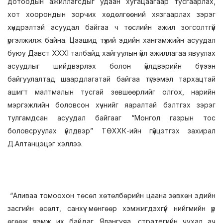
дотоодын ажиллагсдыг удаан хугацаагаар тусгаарлах,
хот хоорондын зорчих хөдөлгөөний хязгаарлах зэрэг
хүндрэлтэй асуудал байгаа ч төслийн ажил зогсолтгүй
үргэлжилж байна. Цаашид түүхий эдийн хангамжийн асуудал
буюу Давст XXXI талбайд хайгуулын үйл ажиллагаа явуулах
асуудлыг шийдвэрлэх болон үйлдвэрийн бүтээн
байгуулалтад шаардлагатай байгаа түгээмэл тархацтай
ашигт малтмалын тусгай зөвшөөрлийг олгох, нарийн
мэргэжлийн боловсон хүчнийг яаралтай бэлтгэх зэрэг
тулгамдсан асуудал байгааг “Монгол газрын тос
боловсруулах үйлдвэр” ТӨХХК-ийн гүйцэтгэх захирал
Д.Алтанцэцэг хэллээ.
“Аливаа томоохон төсөл хөтөлбөрийн цаана зөвхөн эдийн
засгийн өсөлт, санхүү мөнгөөр хэмжигдэхгүй нийгмийн үр
өгөөж үлэмж их байдаг. Ялангуяа, стратегийн чухал ач