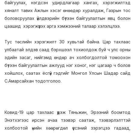
байгуулах, нэгдсэн удирдлагаар хангах, хэрэгжилтэд
хяналт тавих Ажлын хэсэг өнөөдөр хуралдаж, Газрын тос
боловсруулах үйлдвэрийн бүтээн байгуулалтын явц болон
цаашид хэрэгжүүлэх арга хэмжээний талаар хэлэлцлээ.
Тус төслийн хэрэгжилт 30 хувьтай байна. Цар тахлаас
улбаатай элдэв саад бэрхшээл тохиолдож буй ч улс орны
эдийн засаг, нийгэмд өндөр ач холбогдолтой томоохон
бүтээн байгуулалтын ажлууд нэг хоног, нэг цагаар ч болов
хойшлох, саатах ёсгүй гэдгийг Монгол Улсын Шадар сайд
С.Амарсайхан тодотголоо.
Ковид-19 цар тахлаас үүдэж Тяньжин, Эрээний боомтод
Энэтхэгээс ирсэн ачаа тээвэр саатаж, тээвэрлэлттэй
холбоотой үнийн хөөрөгдөл үүссэний зэрэгцээ гадаад,