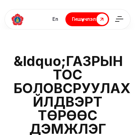
En
Гишүүнчлэл
Гишүүнчлэл
&ldquo;ГАЗРЫН
ТОС
БОЛОВСРУУЛАХ
ҮЙЛДВЭРТ
ТӨРӨӨС
ДЭМЖЛЭГ