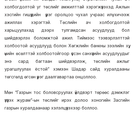
холбогдолтой уг төслийг амжилттай хэрэгжүүлэхэд Ажлын
хэсгийн гишүүдийн үүрэг оролцоо чухал учраас илүү хичээж
ажиллах хэрэгтэй. Төслийн ач холбогдолтой
харьцуулахад дээрх тулгамдсан асуудлууд бол
шийдвэрлэх боломжтой ажил. Тиймээс тээвэрлэлттэй
холбоотой асуудлууд болон Хөгжлийн банкны зээлийн хүү,
үнийн өсөлттэй холбоотойгоор үүссэн санхүүгийн асуудлуудыг
энэ сард багтаан шийдвэрлэж, төслийн ажлыг
урагшлуулах ёстой” хэмээн Шадар сайд хуралдааны
төгсгөлд өгсөн үүрэг даалгавартаа онцоллоо.
Мөн “Газрын тос боловсруулах үйлдвэрт төрөөс дэмжлэг
үзүүлэх журам”-ын төслийг ирэх долоо хоногийн Засгийн
газрын хуралдаанаар хэлэлцүүлэхээр боллоо.