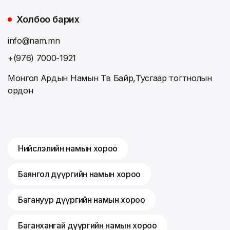
Холбоо барих
info@nam.mn
+(976) 7000-1921
Монгол Ардын Намын Төв Байр,Тусгаар тогтнолын
ордон
Нийслэлийн намын хороо
Баянгол дүүргийн намын хороо
Багануур дүүргийн намын хороо
Баганхангай дүүргийн намын хороо