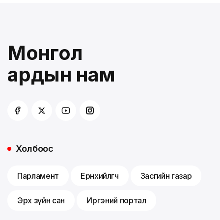
Монгол
ардын нам
Холбоос
Парламент
Ерөнхийлөгч
Засгийн газар
Эрх зүйн сан
Иргэний портал