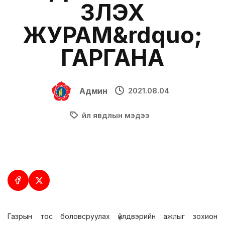
ҮЗҮҮЛЭХ
ЖУРАМ&rdquo;
ГАРГАНА
Админ
2021.08.04
Үйл явдлын мэдээ
Газрын тос боловсруулах үйлдвэрийн ажлыг зохион