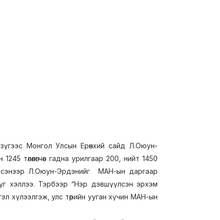
 зүгээс Монгол Улсын Ерөнхий сайд Л.Оюун-
 төлөөлөгчөөс гадна урилгаар 200, нийт 1450
 дэмжсэнээр Л.Оюун-Эрдэнийг МАН-ын даргаар
үг хэллээ. Тэрбээр “Нэр дэвшүүлсэн эрхэм
эл хүлээлгэж, улс төрийн ууган хүчин МАН-ын
.