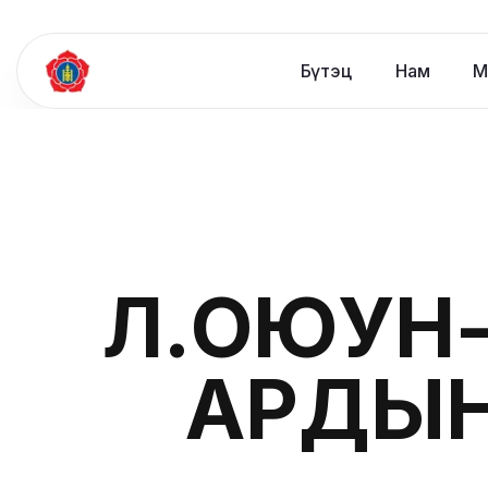
Бүтэц
Нам
М
Л.ОЮУН
АРДЫН