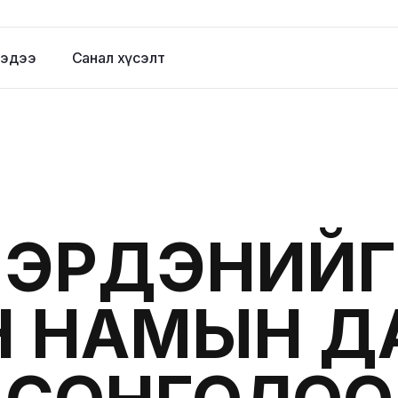
эдээ
Санал хүсэлт
-ЭРДЭНИЙГ
 НАМЫН Д