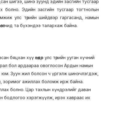
адсан шигээ, шинэ зуунд эдийн засгийн тусгаар
эх болно. Эдийн засгийн тусгаар тогтнолын
эмжиж улс төрийн шийдвэр гаргасанд, намын
лөгчид та бүхэндээ талархаж байна.
сан бяцхан хүү өнөөдөр улс төрийн ууган хүчний
драл бол ардаараа овоглосон Ардын намын
 юм. Зуун жил болсон ч үргэлж шинэчлэгдэж,
эл, зоримог ажиллах боломж ирж байна.
жиллах болно. Цар тахлын хүндрэлийг даван
тийн бодлогоо хэрэгжүүлж, ирэх хавраас их