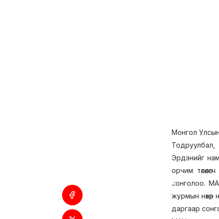
Монгол Улсын
Тодруулбал, 
Эрдэнийг нам
орчим төлөөл
сонголоо. М
журмын нөхөр
даргаар сонго