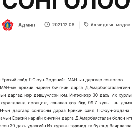
СОНГОЛОО
Админ
2021.12.06
Үйл явдлын мэдээ
 Ерөнхий сайд Л.Оюун-Эрдэнийг МАН-ын даргаар сонголоо.
МАН-ын ерөнхий нарийн бичгийн дарга Д.Амарбаясгалангийн
ын даргад нэр дэвшүүлсэн юм. Ингэснээр 30 дахь Их хурлын 1245
өгч хуралдаанд оролцож, саналаа өгсөн бөгөөд 99.7 хувь нь
АН-ын даргаар сонгосны дараа Ерөнхий сайд Л.Оюун-Эрдэнэ 
 намын Ерөнхий нарийн бичгийн дарга Д.Амарбаясгалан болон итг
сон 30 дахь удаагийн Их хурлын төлөөлөгчид та бүхэнд баярлалаа