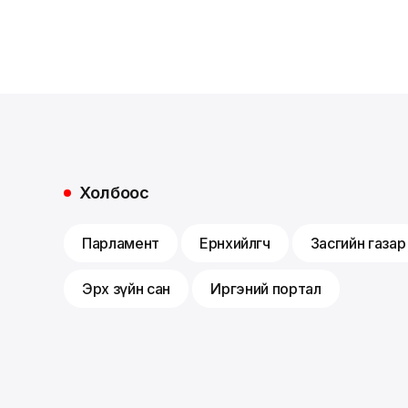
Холбоос
Парламент
Ерөнхийлөгч
Засгийн газар
Эрх зүйн сан
Иргэний портал