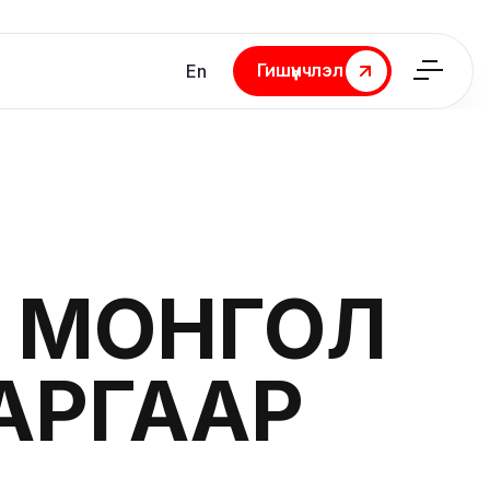
Гишүүнчлэл
En
Гишүүнчлэл
 МОНГОЛ
АРГААР