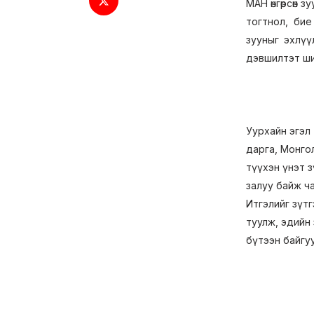
МАН өнгөрсөн 
тогтнол, бие
зууныг эхлүү
дэвшилтэт ши
Уурхайн эгэл т
дарга, Монго
түүхэн үнэт 
залуу байж ч
Итгэлийг зүтг
туулж, эдийн 
бүтээн байгуу