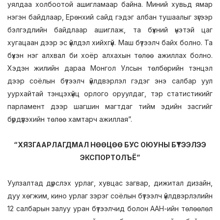
уялдаа холбоотой ашигламаар байна. Миний хувьд ямар
нэгэн байдлаар, Ерөнхий сайд гэдэг албан тушаалыг зүгээр
бэлгэдлийн байдлаар ашиглаж, та бүхний үнэтэй цаг
хугацаан дээр эс үйлдэл хийхгүй. Маш бүтээлч байх болно. Та
бүхэн нэг алхвал би хоёр алхахын төлөө ажиллах болно.
Хэдэн жилийн дараа Монгол Улсын төлбөрийн тэнцэл
дээр соёлын бүтээлч үйлдвэрлэл гэдэг энэ салбар уул
уурхайтай тэнцэхүйц орлого оруулдаг, тэр статистикийг
парламент дээр шагшин магтдаг тийм эдийн засгийг
бүрдүүлэхийн төлөө хамтарч ажиллая”.
“ХЯЗГААРЛАГДМАЛ НӨӨЦӨӨ БУС ОЮУНЫ БҮТЭЭЛЭЭ
ЭКСПОРТОЛЪЁ”
Уулзалтад дүрслэх урлаг, хувцас загвар, дижитал дизайн,
дуу хөгжим, кино урлаг зэрэг соёлын бүтээлч үйлдвэрлэлийн
12 салбарын залуу уран бүтээлчид болон ААН-ийн төлөөлөл