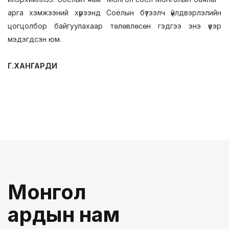
арга хэмжээний хүрээнд Соёлын бүтээлч үйлдвэрлэлийн
цогцолбор байгуулахаар төлөвлөсөн гэдгээ энэ үеэр
мэдэгдсэн юм.
Г.ХАНГАРДИ
Монгол
ардын нам