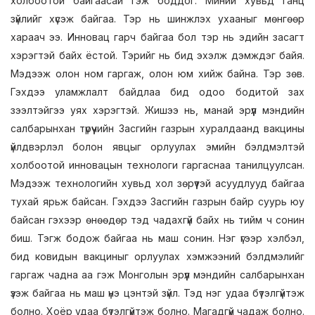
холбоотой байгаасай гэж боддог. Миний хувьд ганц
зүйлийг хүсэж байгаа. Тэр нь шинжлэх ухааныг мөнгөөр
хараач ээ. Инновац гарч байгаа бол тэр нь эдийн засагт
хэрэгтэй байх ёстой. Тэрийг нь бид эхэлж дэмждэг байя.
Мэдээж олон ном гаргаж, олон юм хийж байна. Тэр зөв.
Гэхдээ уламжлалт байдлаа бид одоо бодитой зах
зээлтэйгээ уях хэрэгтэй. Жишээ нь, манай эрүүл мэндийн
салбарынхан түрүүчийн Засгийн газрын хуралдаанд вакцины
үйлдвэрлэл болон явцыг орлуулах эмийн бэлдмэлтэй
холбоотой инновацын технологи гаргаснаа танилцуулсан.
Мэдээж технологийн хувьд хол зөрүүтэй асуудлууд байгаа
тухай ярьж байсан. Гэхдээ Засгийн газрын байр суурь юу
байсан гэхээр өнөөдөр тэд чадахгүй байх нь тийм ч сонин
биш. Тэгж бодож байгаа нь маш сонин. Нэг үгээр хэлбэл,
бид ковидын вакциныг орлуулах хэмжээний бэлдмэлийг
гаргаж чадна аа гэж Монголын эрүүл мэндийн салбарынхан
үзэж байгаа нь маш үнэ цэнтэй зүйл. Тэд нэг удаа бүтэлгүйтэж
болно. Хоёр удаа бүтэлгүйтэж болно. Магадгүй чадаж болно.