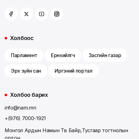
Холбоос
Парламент
Ерөнхийлөгч
Засгийн газар
Эрх зүйн сан
Иргэний портал
Холбоо барих
info@nam.mn
+(976) 7000-1921
Монгол Ардын Намын Төв Байр,Тусгаар тогтнолын
ордон