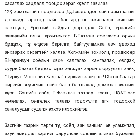
хасагдах зардалд тооцох зэрэг хүсэлт тавилаа.
"Хү" хамтлагийн продюсер Д.Дашдондог сайн хамтлагийг
дэлхийд гарахад сайн баг ард нь ажилладаг жишгийг
нэвтрүүлэх, Ерөнхий сайдын дэргэдэх Соёл, урлагийн
зөвлөлийн гишүүн, архитектор Б.Батжав соёлжсон орчин
бүрдүүлэх, түүх өгүүлсэн барилга, байгууламжаа авч үлдэхэд
анхаарах хэрэгтэйг хэллээ. Хөгжмийн зохиолч, продюсер
Б.Наранзун соёлын өвөө хадгалах, хамгаалах, өвлүүлэх,
суурь баазаа бүрдүүлэх, хүнээ хөгжүүлэх хөрөнгө оруулалт хийх,
“Циркус Монголиа Хадгаа” циркийн захирал Ч.Хатанбаатар
циркийн жүжигчин, сайн багш бэлтгэхэд дэмжлэг үзүүлэхийг
хүсэв. Сангийн сайд Б.Жавхлан татвар, гааль, НӨАТ-аас
чөлөөлөх, хөнгөлөх талаар тодруулга өгч тодорхой
саналуудыг судалж үзэхээ илэрхийлэв.
Засгийн газрын тэргүүн түүх, соёл, зан заншил, өв уламжлал,
ахуй амьдрал зэргийг харуулсан соёлын аливаа бүтээлийг