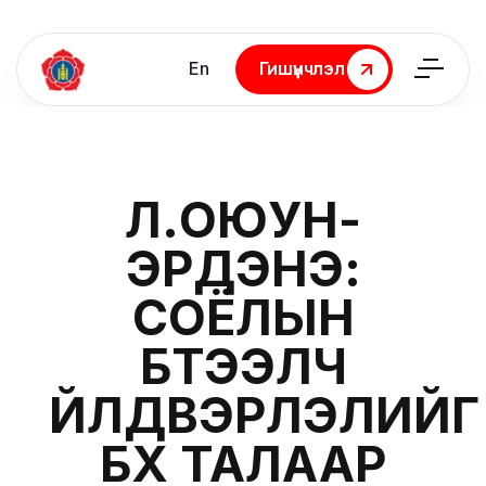
En
Гишүүнчлэл
Гишүүнчлэл
Л.ОЮУН-
ЭРДЭНЭ:
СОЁЛЫН
БҮТЭЭЛЧ
ҮЙЛДВЭРЛЭЛИЙГ
БҮХ ТАЛААР