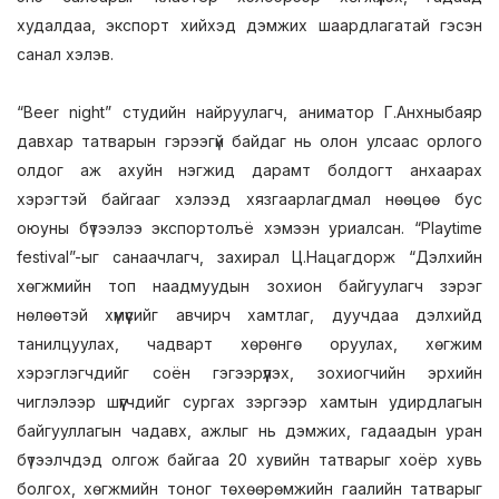
худалдаа, экспорт хийхэд дэмжих шаардлагатай гэсэн
санал хэлэв.
“Beer night” студийн найруулагч, аниматор Г.Анхныбаяр
давхар татварын гэрээгүй байдаг нь олон улсаас орлого
олдог аж ахуйн нэгжид дарамт болдогт анхаарах
хэрэгтэй байгааг хэлээд хязгаарлагдмал нөөцөө бус
оюуны бүтээлээ экспортолъё хэмээн уриалсан. “Playtime
festival”-ыг санаачлагч, захирал Ц.Нацагдорж “Дэлхийн
хөгжмийн топ наадмуудын зохион байгуулагч зэрэг
нөлөөтэй хүмүүсийг авчирч хамтлаг, дуучдаа дэлхийд
танилцуулах, чадварт хөрөнгө оруулах, хөгжим
хэрэглэгчдийг соён гэгээрүүлэх, зохиогчийн эрхийн
чиглэлээр шүүгчдийг сургах зэргээр хамтын удирдлагын
байгууллагын чадавх, ажлыг нь дэмжих, гадаадын уран
бүтээлчдэд олгож байгаа 20 хувийн татварыг хоёр хувь
болгох, хөгжмийн тоног төхөөрөмжийн гаалийн татварыг