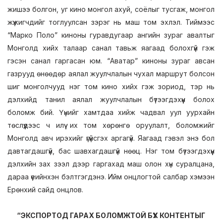
жишээ болгон, уг кино монгол ахуй, соёлыг тусгаж, монгол
жүжигчдийг тоглуулсан зэрэг нь маш том эхлэл. Тиймээс
“Марко Поло” киноны гуравдугаар ангийн зураг авалтыг
Монголд хийх талаар санал тавьж яагаад болохгүй гэж
гэсэн санал гаргасан юм. “Аватар” киноны зураг авсан
газрууд өнөөдөр аялал жуулчлалын чухал маршрут болсон
шиг монголчууд нэг том кино хийх гэж зориод, тэр нь
дэлхийд танил аялал жуулчлалын бүтээгдэхүүн болох
боломж бий. Үүнийг хамтдаа хийж чадвал уул уурхайн
төслүүдээс ч илүү их том хөрөнгө оруулалт, боломжийг
Монголд авч ирэхийг үгүйсгэх аргагүй. Яагаад гэвэл энэ бол
давтагдашгүй, бас шавхагдашгүй нөөц. Нэг том бүтээгдэхүүн
дэлхийн зах зээл дээр гаргахад маш олон хүн суралцана,
дараа үеийнхэн бэлтгэгдэнэ. Ийм онцлогтой салбар хэмээн
Ерөнхий сайд онцлов.
“ЭКСПОРТОД ГАРАХ БОЛОМЖТОЙ БҮХ КОНТЕНТЫГ