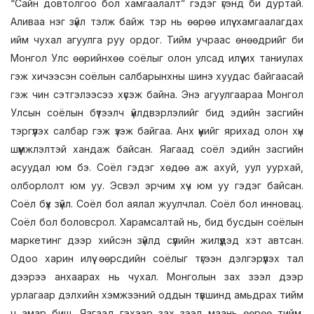
“Сайн довтолгоо бол хамгаалалт” гэдэг үгэнд би дуртай.
Аливаа нэг зүйл тэлж байж тэр нь өөрөө илүү хамгаалагдах
ийм чухал агуулга руу ордог. Тийм учраас өнөөдрийг би
Монгол Улс өөрийнхөө соёлыг олон улсад илүү их таниулах
гэж хичээсэн соёлын салбарынхны шинэ хуудас байгаасай
гэж чин сэтгэлээсээ хүсэж байна. Энэ агуулгаараа Монгол
Улсын соёлын бүтээлч үйлдвэрлэлийг бид эдийн засгийн
тэргүүлэх салбар гэж үзэж байгаа. Анх үүнийг ярихад олон хүн
шүүмжлэлтэй хандаж байсан. Яагаад соёл эдийн засгийн
асуудал юм бэ. Соёл гэдэг хөдөө аж ахуй, уул уурхай,
олборлолт юм уу. Эсвэл эрчим хүч юм уу гэдэг байсан.
Соёл бүх зүйл. Соёл бол аялал жуулчлал. Соёл бол инновац.
Соёл бол боловсрол. Харамсалтай нь, бид бусдын соёлын
маркетинг дээр хийсэн зүйлд сүүлийн жилүүдэд хэт автсан.
Одоо харин илүү өөрсдийн соёлыг түгээн дэлгэрүүлэх тал
дээрээ анхаарах нь чухал. Монголын зах зээл дээр
урлагаар дэлхийн хэмжээний оддын түвшинд амьдрах тийм
ч амар биш. Яагаад гэхээр зах зээл маань өөрөө тийм.