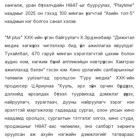
хөнгөлж, уран бүтээлчдийн НӨАТ-ыг бууруулах, “Playtime"
наадмыг 2025 он гэхэд 100 мянган үзэгчтэй “Азийн топ-5”
наадмын нэг болгох санал хэлэв.
"М plus" ХХК-ийн үүсгэн байгуулагч Х.Эрдэнэбаяр “Дижитал
медиа хөгжүүлэх чиглэлээр бид үйл ажиллагаа явуулдаг.
Тухайлбал, 470 гаруй мянган хэрэглэгчтэй цахим болон
аудио ном, хөгжим бүхий аппликэйшн нэвтрүүлсэн. Хамтран
ажиллахад бэлэн” гэсэн юм. Кино урлагийн салбарынхныг
төлөөлж уулзалтад оролцсон “Гуру медиа" ХХК-ийн
продюсер Ц.Ариунаа “Хууль, эрх зүйн орчин бүрдүүлэх,
дэлхийд өрсөлдөх бүтээл туурвихад дэмжлэг үзүүлэх,
найруулагч, зураглаач, дууны найруулагч зэрэг нэн
эрэлттэй мэргэжлээр гадаадад сургах, олон улсын кино
наадамд оролцох, сургалтын тэтгэлэг олгох, кино студи,
продакшныг НӨАТ-аас чөлөөлөх, энэ салбарт хөрөнгө
оруулсан аж ахуйн нэгжийн дэмжлэгийг татвараас