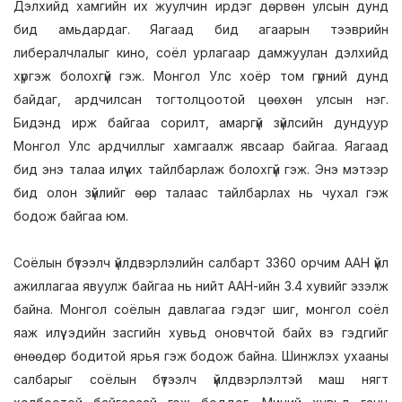
Дэлхийд хамгийн их жуулчин ирдэг дөрвөн улсын дунд
бид амьдардаг. Яагаад бид агаарын тээврийн
либералчлалыг кино, соёл урлагаар дамжуулан дэлхийд
хүргэж болохгүй гэж. Монгол Улс хоёр том гүрний дунд
байдаг, ардчилсан тогтолцоотой цөөхөн улсын нэг.
Бидэнд ирж байгаа сорилт, амаргүй зүйлсийн дундуур
Монгол Улс ардчиллыг хамгаалж явсаар байгаа. Яагаад
бид энэ талаа илүү их тайлбарлаж болохгүй гэж. Энэ мэтээр
бид олон зүйлийг өөр талаас тайлбарлах нь чухал гэж
бодож байгаа юм.
Соёлын бүтээлч үйлдвэрлэлийн салбарт 3360 орчим ААН үйл
ажиллагаа явуулж байгаа нь нийт ААН-ийн 3.4 хувийг эзэлж
байна. Монгол соёлын давлагаа гэдэг шиг, монгол соёл
яаж илүү эдийн засгийн хувьд оновчтой байх вэ гэдгийг
өнөөдөр бодитой ярья гэж бодож байна. Шинжлэх ухааны
салбарыг соёлын бүтээлч үйлдвэрлэлтэй маш нягт