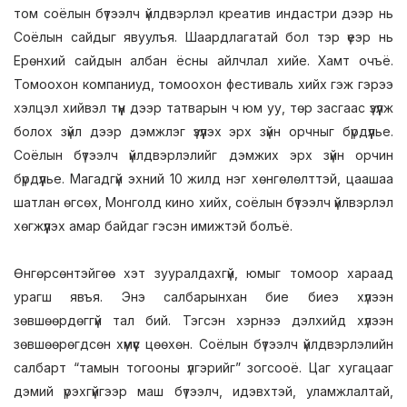
том соёлын бүтээлч үйлдвэрлэл креатив индастри дээр нь
Соёлын сайдыг явуулъя. Шаардлагатай бол тэр үеэр нь
Ерөнхий сайдын албан ёсны айлчлал хийе. Хамт очъё.
Томоохон компаниуд, томоохон фестиваль хийх гэж гэрээ
хэлцэл хийвэл түүн дээр татварын ч юм уу, төр засгаас үзүүлж
болох зүйл дээр дэмжлэг үзүүлэх эрх зүйн орчныг бүрдүүлье.
Соёлын бүтээлч үйлдвэрлэлийг дэмжих эрх зүйн орчин
бүрдүүлье. Магадгүй эхний 10 жилд нэг хөнгөлөлттэй, цаашаа
шатлан өгсөх, Монголд кино хийх, соёлын бүтээлч үйлвэрлэл
хөгжүүлэх амар байдаг гэсэн имижтэй болъё.
Өнгөрсөнтэйгөө хэт зууралдахгүй, юмыг томоор хараад
урагш явъя. Энэ салбарынхан бие биеэ хүлээн
зөвшөөрдөггүй тал бий. Тэгсэн хэрнээ дэлхийд хүлээн
зөвшөөрөгдсөн хүмүүс цөөхөн. Соёлын бүтээлч үйлдвэрлэлийн
салбарт “тамын тогооны үлгэрийг” зогсооё. Цаг хугацааг
дэмий үрэхгүйгээр маш бүтээлч, идэвхтэй, уламжлалтай,