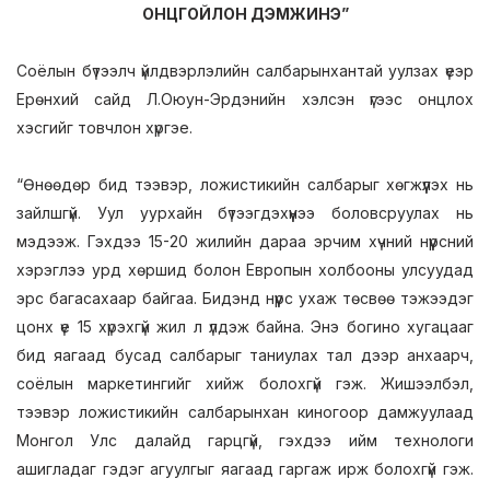
ОНЦГОЙЛОН ДЭМЖИНЭ”
Соёлын бүтээлч үйлдвэрлэлийн салбарынхантай уулзах үеэр
Ерөнхий сайд Л.Оюун-Эрдэнийн хэлсэн үгээс онцлох
хэсгийг товчлон хүргэе.
“Өнөөдөр бид тээвэр, ложистикийн салбарыг хөгжүүлэх нь
зайлшгүй. Уул уурхайн бүтээгдэхүүнээ боловсруулах нь
мэдээж. Гэхдээ 15-20 жилийн дараа эрчим хүчний нүүрсний
хэрэглээ урд хөршид болон Европын холбооны улсуудад
эрс багасахаар байгаа. Бидэнд нүүрс ухаж төсвөө тэжээдэг
цонх үе 15 хүрэхгүй жил л үлдэж байна. Энэ богино хугацааг
бид яагаад бусад салбарыг таниулах тал дээр анхаарч,
соёлын маркетингийг хийж болохгүй гэж. Жишээлбэл,
тээвэр ложистикийн салбарынхан киногоор дамжуулаад
Монгол Улс далайд гарцгүй, гэхдээ ийм технологи
ашигладаг гэдэг агуулгыг яагаад гаргаж ирж болохгүй гэж.