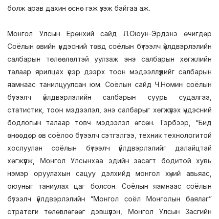
болж арав дахин өснө гэж үзэж байгаа аж.
Монгол Улсын Ерөнхий сайд Л.Оюун-Эрдэнэ өчигдөр
Соёлын өвийн үндэсний төвд соёлын бүтээлч үйлдвэрлэлийн
салбарын төлөөлөлтэй уулзаж энэ салбарын хөгжлийн
талаар ярилцах үеэр дээрх тоон мэдээллүүдийг салбарын
яамнаас танилцуулсан юм. Соёлын сайд Ч.Номин соёлын
бүтээлч үйлдвэрлэлийн салбарын суурь судалгаа,
статистик, тоон мэдээлэл, энэ салбарыг хөгжүүлэх үндэсний
бодлогын талаар товч мэдээлэл өгсөн. Тэрбээр, “Бид
өнөөдөр өв соёлоо бүтээлч сэтгэлгээ, техник технологитой
хослуулан соёлын бүтээлч үйлдвэрлэлийг далайцтай
хөгжүүлж, Монгол Улсынхаа эдийн засагт бодитой хувь
нэмэр оруулахын сацуу дэлхийд монгол хүний авьяас,
оюуныг таниулах цаг болсон. Соёлын яамнаас соёлын
бүтээлч үйлдвэрлэлийн “Монгол соёл Монголын баялаг”
стратеги төлөвлөгөөг дэвшүүлэн, Монгол Улсын Засгийн