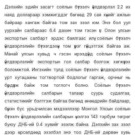
Дэлхийн эдийн засагт соёлын бүтээлч үйлдвэрлэл 2.2 их
наяд доллараар хэмжигддэг бөгөөд 29 сая хүнийг ажлын
байраар хангаж байгаа том зах зээл юм. Энэ бол уул
уурхайн салбараас 6.4 дахин том гэсэн үг. Олон улсын
экспортын салбарт эрдэс баялгаас илүү соёлын бүтээлч
үйлдвэрлэлийн бүтээгдэхүүн том үүрэг гүйцэтгэж байгаа аж.
Манай улсын хувьд ч гэсэн ирээдүйд соёлын бүтээлч
үйлдвэрлэлийг экспортын гол салбар болгож хөгжүүлэх
боломжтой. Ингэхийн тулд соёлын бүтээлч үйлдвэрлэлийн
урт хугацааны тогтвортой бодлогыг гаргаж, орчныг нь
бүрдүүлж байж том тоглогч болно. Соёлын бүтээлч
үйлдвэрлэлийн салбарын талаар суурь судалгаа,
статистикийг бэлтгэж байгаа бөгөөд өнөөдрийн байдлаар,
бүрэн бус урьдчилсан мэдээллээр Монгол Улсын соёлын
бүтээлч үйлдвэрлэлийн салбарын үнэлгээ 143 тэрбум төгрөг
буюу ДНБ-ий 0.4 хувийг эзэлж байна. Дэлхийн зах зээл
дээр өрсөлдөөд эхэлбэл энэ тоо ДНБ-ий дөрвөн хувь