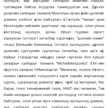
оролцож, өөр өөрсдийн салбарын өнөөгийн байдал,
тулгамдаж байгаа асуудлаа танилцуулсан юм. Дүрслэх
урлагийн салбарыг төлөөлж Монголын орчин үеийн урлагийг
дэмжих холбоог үүсгэн байгуулагч Б.Гантуяа “Чөлөөт уран
бүтээлчдийн нийгмийн даатгалыг төр хариуцах, олон улсын
үзэсгэлэнд оролцох, урлан, бүтээл туурвих зэрэгт
зориулсан тэтгэлэгт хөтөлбөр хэрэгжүүлэх, “дэлхийн олимп”
гэгдэх Венецийн Биеннальд тогтмол оролцуулах, дүрслэх
урлагийн сургуулийн сургалтын хөтөлбөр, заах арга зүй,
байрыг стандартад нийцүүлэх санал гаргасан бол хувцас
загварын салбарыг төлөөлж “Michel&Amazonka” ХХК-ийн
гүйцэтгэх захирал Ч.Мөнхжаргал “Менежер, зохион бүтээгч,
нэхмэл сүлжмэлийн тооцоологч зэрэг нарийн мэргэжлээр
сургах, суралцахад дэмжлэг үзүүлэх, түүхий эд материал, бөс
бараа, тоног төхөөрөмжийг гааль, НӨАТ-аас чөлөөлөх, Төв
Азийн загварын долоо хоногийг дотоодод тогтмол зохион
байгуулах, олон улсын арга хэмжээнд оролцоход дэмжих,
энэ салбарыг кластер хэлбэрээр хөгжүүлэх, гадаад