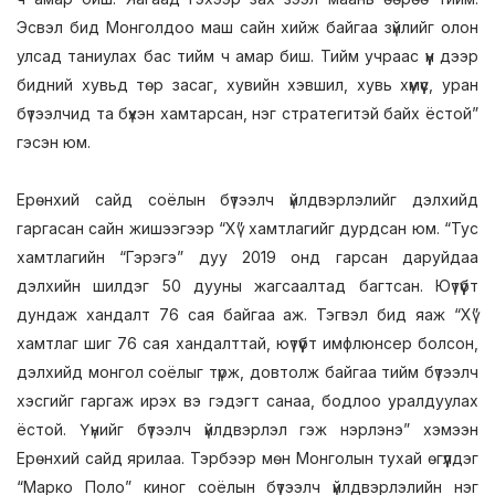
Эсвэл бид Монголдоо маш сайн хийж байгаа зүйлийг олон
улсад таниулах бас тийм ч амар биш. Тийм учраас үүн дээр
бидний хувьд төр засаг, хувийн хэвшил, хувь хүмүүс, уран
бүтээлчид та бүхэн хамтарсан, нэг стратегитэй байх ёстой”
гэсэн юм.
Ерөнхий сайд соёлын бүтээлч үйлдвэрлэлийг дэлхийд
гаргасан сайн жишээгээр “Хү” хамтлагийг дурдсан юм. “Тус
хамтлагийн “Гэрэгэ” дуу 2019 онд гарсан даруйдаа
дэлхийн шилдэг 50 дууны жагсаалтад багтсан. Юүтүүбт
дундаж хандалт 76 сая байгаа аж. Тэгвэл бид яаж “Хү”
хамтлаг шиг 76 сая хандалттай, юүтүүбт имфлюнсер болсон,
дэлхийд монгол соёлыг түрж, довтолж байгаа тийм бүтээлч
хэсгийг гаргаж ирэх вэ гэдэгт санаа, бодлоо уралдуулах
ёстой. Үүнийг бүтээлч үйлдвэрлэл гэж нэрлэнэ” хэмээн
Ерөнхий сайд ярилаа. Тэрбээр мөн Монголын тухай өгүүлдэг
“Марко Поло” киног соёлын бүтээлч үйлдвэрлэлийн нэг