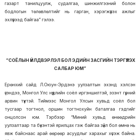
газарт танилцуулж, судалгаа, шинжилгээний болон
бодлогын төлөвлөлтийг нь гарган, хэрэгжүүлэх ажлыг
эхлүүлээд байгаа” гэлээ.
“СОЁЛЫН ҮЙЛДВЭРЛЭЛ БОЛ ЭДИЙН ЗАСГИЙН ТЭРГҮҮЛЭХ
САЛБАР ЮМ”
Ерөнхий сайд Л.Оюун-Эрдэнэ уулзалтын эхэнд хэлсэн
үгэндээ, Монгол Улс нүүдлийн соёл иргэншилтэй, эзэнт гүрний
арвин түүхтэй. Тиймээс Монгол Улсын хувьд соёл бол
тусгаар тогтнол, оршин тогтнохуйн баталгаа гэдгийг
онцолсон юм. Тэрбээр “Миний хувьд өнөөдрийн
уулзалтаар та бүхэнтэй ярилцах гэж байгаа зүйл бол өмнө нь
явж байснаас арай өөрөөр асуудлыг харахыг хүсэж байна.