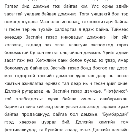
Тэгвэл бид дэмжье гэж байгаа юм. Улс орны эдийн
засагтай уялдаж байвал дэмжинэ. Тэгж уялдахгүй бол тэр
номонд л үлдэнэ. Маш олон инновац, технологи гарч байгаа
ч гэсэн тэр нь тухайн салбартаа л үлдэж байна. Тиймээс
өнөөдөр Засгийн газар инновацыг дэмжинэ. Нэг зүйл
хэлэхэд, гадаад зах зээл, ялангуяа экспортод гарах
боломжтой бүх контентыг онцгойлон дэмжье. Үүнийг эдийн
засаг гэж үзнэ. Хөгжлийн банк болон бусад эх үүсвэр, ямар
боломжууд байна вэ. Засгийн газар бонд босгох тал дээр,
мөн тодорхой төсвийн дэмжлэг үзүүлэх тал дээр нь, эсвэл
хамтын ажиллагаа өрнүүлэх тал дээр нь ч гэсэн үүнийг хийе.
Дэлхий рүү гарахад нь Засгийн газар дэмжье. “Нэтфликс”-
тэй холбогдохыг хүсэж байгаа киноны салбарынхан,
баримтат кино хийгээд олон улсын зах зээлд гарахыг хүсэж
байгаа продакшнууд байгаа бол дэмжье. “Бумбардай”
гээд хөөрхөн цуврал бий. Дэлхийн хамгийн том
фестивалиудад та бүхнийгээ аваад очъё. Дэлхийн хамгийн