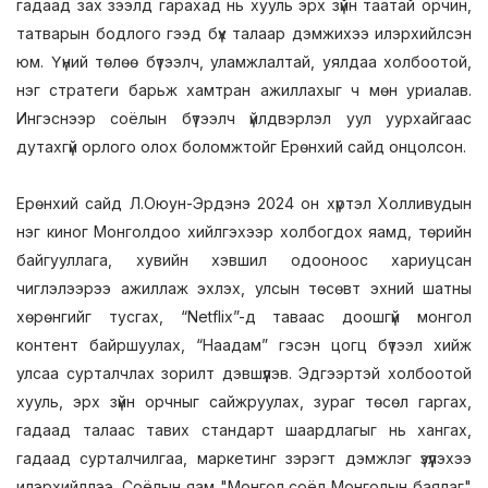
гадаад зах зээлд гарахад нь хууль эрх зүйн таатай орчин,
татварын бодлого гээд бүх талаар дэмжихээ илэрхийлсэн
юм. Үүний төлөө бүтээлч, уламжлалтай, уялдаа холбоотой,
нэг стратеги барьж хамтран ажиллахыг ч мөн уриалав.
Ингэснээр соёлын бүтээлч үйлдвэрлэл уул уурхайгаас
дутахгүй орлого олох боломжтойг Ерөнхий сайд онцолсон.
Ерөнхий сайд Л.Оюун-Эрдэнэ 2024 он хүртэл Холливудын
нэг киног Монголдоо хийлгэхээр холбогдох яамд, төрийн
байгууллага, хувийн хэвшил одооноос хариуцсан
чиглэлээрээ ажиллаж эхлэх, улсын төсөвт эхний шатны
хөрөнгийг тусгах, “Netflix”-д таваас доошгүй монгол
контент байршуулах, “Наадам” гэсэн цогц бүтээл хийж
улсаа сурталчлах зорилт дэвшүүлэв. Эдгээртэй холбоотой
хууль, эрх зүйн орчныг сайжруулах, зураг төсөл гаргах,
гадаад талаас тавих стандарт шаардлагыг нь хангах,
гадаад сурталчилгаа, маркетинг зэрэгт дэмжлэг үзүүлэхээ
илэрхийллээ. Соёлын яам "Монгол соёл Монголын баялаг"