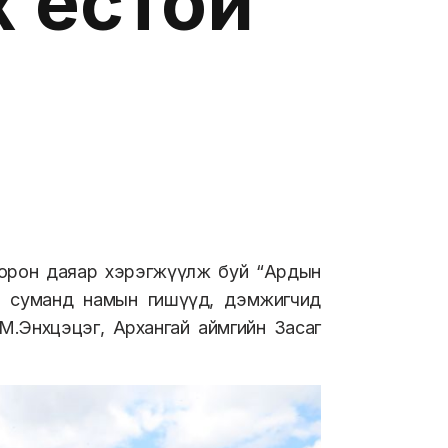
х ёстой
 орон даяар хэрэгжүүлж буй “Ардын
т суманд намын гишүүд, дэмжигчид
М.Энхцэцэг, Архангай аймгийн Засаг