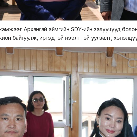
а хэмжээг Архангай аймгийн SDY-ийн залуучууд боло
хион байгуулж, иргэдтэй нээлттэй уулзалт, хэлэлцүү