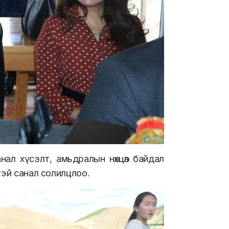
ал хүсэлт, амьдралын нөхцөл байдал
тэй санал солилцлоо.