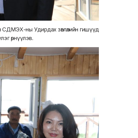
н СДМЭХ-ны Удирдах зөвлөлийн гишүүд
лэг өрнүүлэв.