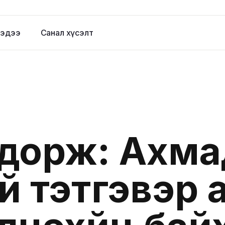
эдээ
Санал хүсэлт
дорж: Ахма
й тэтгэвэр