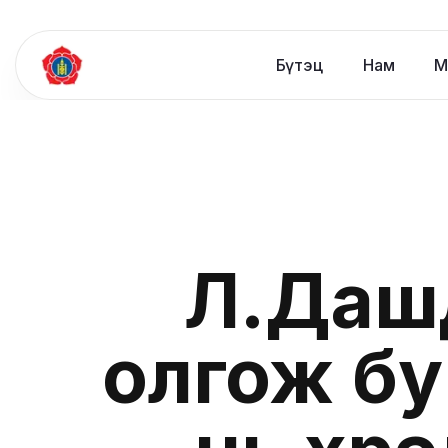
Бүтэц
Нам
М
Л.Даш
олгож бу