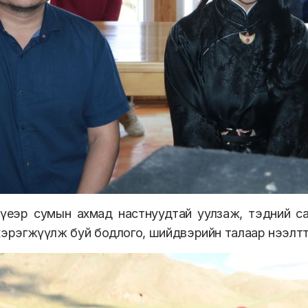
үеэр сумын ахмад настнуудтай уулзаж, тэдний сан
өс хэрэгжүүлж буй бодлого, шийдвэрийн талаар нээлт