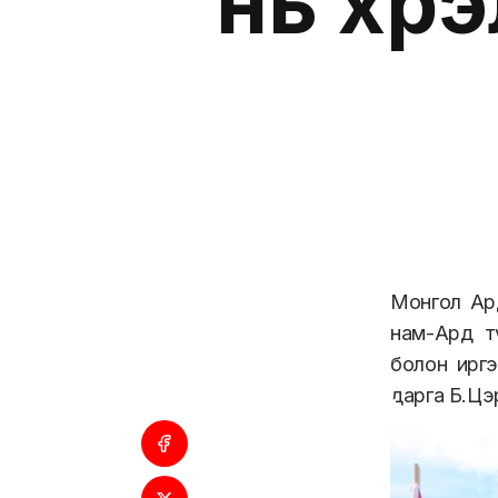
нь хүр
Монгол Ар
нам-Ард т
болон иргэ
дарга Б.Цэ