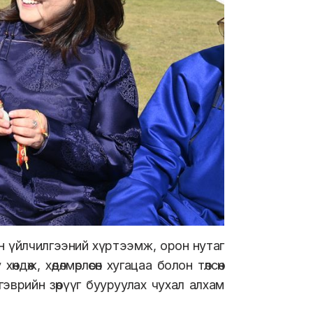
н үйлчилгээний хүртээмж, орон нутаг
өж, хөдөлмөрлөсөн хугацаа болон төлсөн
эврийн зөрүүг бууруулах чухал алхам