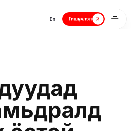
Гишүүнчлэл
En
Гишүүнчлэл
дуудад
 амьдралд