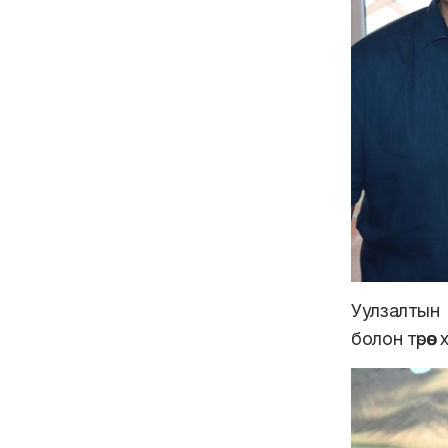
Уулзалтын 
болон төрө