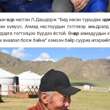
ын өндөр настан Л.Дашдорж “Бид насан туршдаа хөдөлм
ласан хүмүүс. Ахмад настнуудын тэтгэвэр амьдралд 
дарга тогтолцоо бүрдэх ёстой. Өнөөдөр ахмадуудын 
м ачаалал болж байна” хэмээн байр сууриа илэрхий