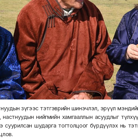
нуудын зүгээс тэтгэврийн шинэчлэл, эрүүл мэндий
настнуудын нийгмийн хамгааллын асуудлыг түлхүү хөнд
 суурилсан шударга тогтолцоог бүрдүүлэх нь тэтг
цлов.