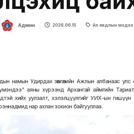
элцэхүйц бай
Админ
2026.06.15
Үйл явдлын мэдээ
дын намын Удирдах зөвлөлийн Ажлын албанаас улс
үмэндээ” аяны хүрээнд Архангай аймгийн Тариа
дтэй хийх уулзалт, хэлэлцүүлгийг УИХ-ын гишүүн 
рэннадмид нар ахлан зохион байгууллаа.