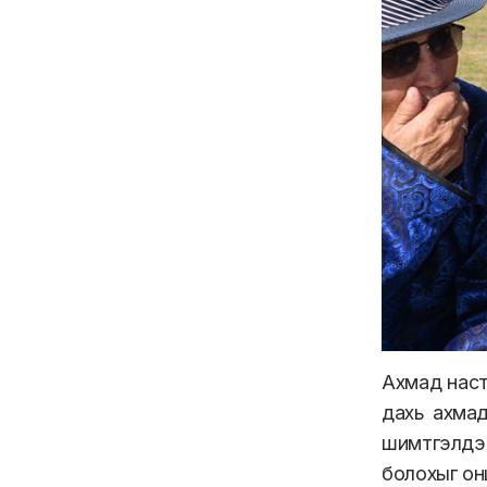
Ахмад наст
дахь ахмад 
шимтгэлдээ
болохыг он