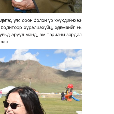
өрлөж, улс орон болон үр хүүхдийнхээ
бодитоор хүрэлцэхүйц, хөдөлмөрийг нь
хувьд эрүүл мэнд, эм тарианы зардал
ллээ.