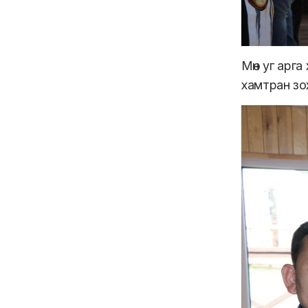
Мөн уг арг
хамтран зо