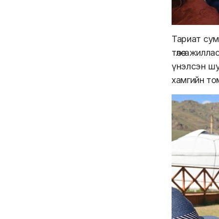
Тариат сум
төлөө ажил
үнэлсэн шу
хамгийн то