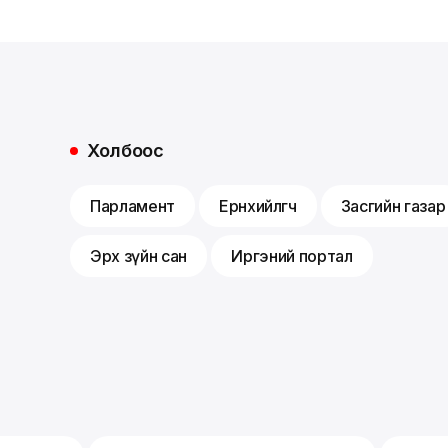
Холбоос
Парламент
Ерөнхийлөгч
Засгийн газар
Эрх зүйн сан
Иргэний портал