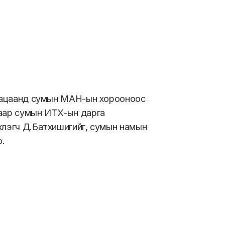
хугацаанд сумын МАН-ын хорооноос
аар сумын ИТХ-ын дарга
хлэгч Д.Батхишигийг, сумын намын
о.