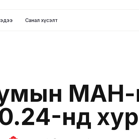
эдээ
Санал хүсэлт
сумын МАН-
0.24-нд ху