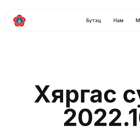
Бүтэц
Нам
М
Хяргас 
2022.1