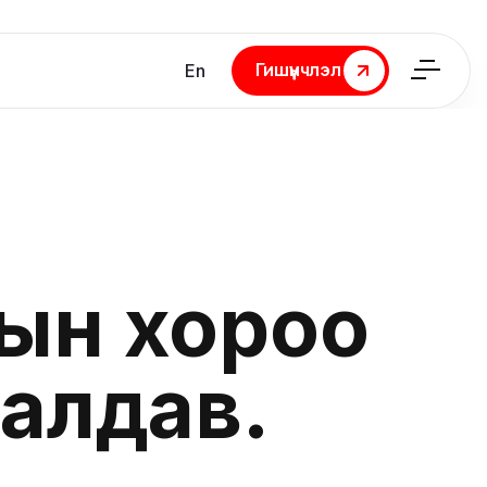
Гишүүнчлэл
En
Гишүүнчлэл
ын хороо
ралдав.