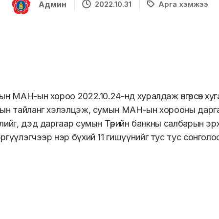
Админ
2022.10.31
Арга хэмжээ
ын МАН-ын хороо 2022.10.24-нд хуралдаж өнгөрсөн 
ын тайланг хэлэлцэж, сумын МАН-ын хорооны дарг
лийг, дэд даргаар сумын Төрийн банкны салбарын эр
ргүүлэгчээр нэр бүхий 11 гишүүнийг тус тус сонголо