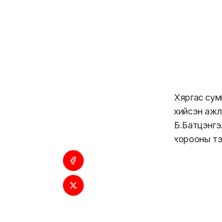
Хяргас сум
хийсэн ажл
Б.Батцэнгэ
хорооны тэ